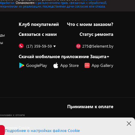
обработки.
Ознакомлен
с разъяснением прав, связанных с обработкой,
механизмом их реализации, последствиями дачи согласия или отказа.
Клуб покупателей
Что с моим заказом?
Cвязаться с нами
Статус ремонта
оды
ры
(17) 359-59-59
275@5element.by
Скачай мобильное приложение Защита+
GooglePlay
App Store
App Gallery
Принимаем к оплате
 настроек Cookie
Подробнее о настройках файлов Cookie