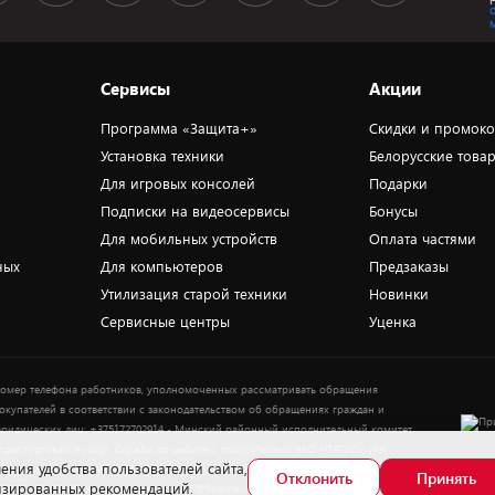
Сервисы
Акции
Программа «Защита+»
Скидки и промок
Установка техники
Белорусские това
Для игровых консолей
Подарки
Подписки на видеосервисы
Бонусы
Для мобильных устройств
Оплата частями
ных
Для компьютеров
Предзаказы
Утилизация старой техники
Новинки
Сервисные центры
Уценка
омер телефона работников, уполномоченных рассматривать обращения
окупателей в соответствии с законодательством об обращениях граждан и
ридических лиц: +375172702914 - Минский районный исполнительный комитет ,
тдел торговли и услуг. Служба по работе с покупателями ЗАО «ПАТИО» (по
ения удобства пользователей сайта,
Выбор
опросам рассмотрения обращения покупателей о нарушении их прав): Тел.:
Отклонить
Принять
лизированных рекомендаций.
37517-359-23-83. Электронная почта: 5@5element.by