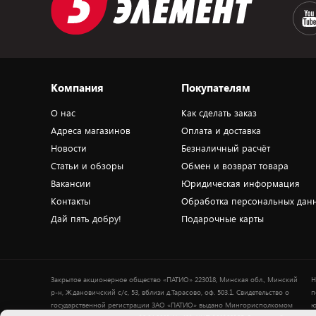
Компания
Покупателям
О нас
Как сделать заказ
Адреса магазинов
Оплата и доставка
Новости
Безналичный расчёт
Статьи и обзоры
Обмен и возврат товара
Вакансии
Юридическая информация
Контакты
Обработка персональных дан
Дай пять добру!
Подарочные карты
Закрытое акционерное общество «ПАТИО» 223018, Минская обл., Минский
Н
р-н, Ждановичский с/с, 53, вблизи д.Тарасово, оф. 503.1. Свидетельство о
п
государственной регистрации ЗАО «ПАТИО» выдано Мингорисполкомом
ю