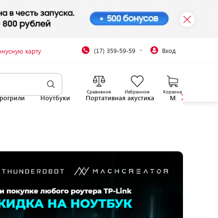
(17) 359-59-59
Вход
онусную карту
Сравнение
Избранное
Корзина
рогрили
Ноутбуки
Портативная акустика
Микроволновы