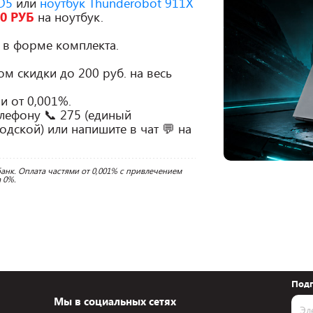
D5
или
ноутбук Thunderobot 911X
0 РУБ
на ноутбук.
р в форме комплекта.
ом скидки до 200 руб. на весь
и от 0,001%.
елефону 📞 275 (единый
дской) или напишите в чат 💬 на
анк. Оплата частями от 0,001% с привлечением 
 0%.
Подп
Мы в социальных сетях