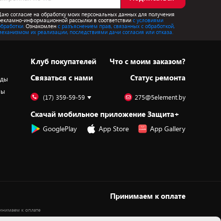
Даю согласие на обработку моих персональных данных для получения
рекламно-информационной рассылки в соответствии
с условиями
обработки.
Ознакомлен
с разъяснением прав, связанных с обработкой,
механизмом их реализации, последствиями дачи согласия или отказа.
Клуб покупателей
Что с моим заказом?
Cвязаться с нами
Статус ремонта
оды
ры
(17) 359-59-59
275@5element.by
Скачай мобильное приложение Защита+
GooglePlay
App Store
App Gallery
Принимаем к оплате