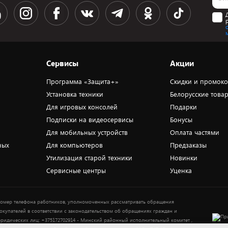
Сервисы
Акции
Программа «Защита+»
Скидки и промок
Установка техники
Белорусские това
Для игровых консолей
Подарки
Подписки на видеосервисы
Бонусы
Для мобильных устройств
Оплата частями
ных
Для компьютеров
Предзаказы
Утилизация старой техники
Новинки
Сервисные центры
Уценка
омер телефона работников, уполномоченных рассматривать обращения
окупателей в соответствии с законодательством об обращениях граждан и
ридических лиц: +375172702914 - Минский районный исполнительный комитет ,