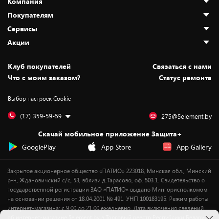
Компания
Покупателям
О нас
Сервисы
Адреса магазинов
Как сделать заказ
Акции
Новости
Оплата и доставка
Программа «Защита+»
Статьи и обзоры
Безналичный расчёт
Установка техники
Скидки и промокоды
Клуб покупателей
Cвязаться с нами
Вакансии
Обмен и возврат товара
Для игровых консолей
Белорусские товары
Что с моим заказом?
Статус ремонта
Контакты
Юридическая информация
Подписки на видеосервисы
Подарки
Выбор настроек Cookie
Дай пять добру!
Обработка персональных данных
Для мобильных устройств
Бонусы
Подарочные карты
Для компьютеров
Оплата частями
(17) 359-59-59
275@5element.by
Утилизация старой техники
Новинки
Скачай мобильное приложение Защита+
Сервисные центры
Уценка
GooglePlay
App Store
App Gallery
Закрытое акционерное общество «ПАТИО» 223018, Минская обл., Минский
р-н, Ждановичский с/с, 53, вблизи д.Тарасово, оф. 503.1. Свидетельство о
государственной регистрации ЗАО «ПАТИО» выдано Мингорисполкомом
на основании решения от 18.04.2001 № 491. УНП 100183195. Режим работы
интернет-магазина: с 9.00 до 21.00 ежедневно. Дата включения сведений
об интернет-магазине 5element.by в Торговый реестр Республики Беларусь