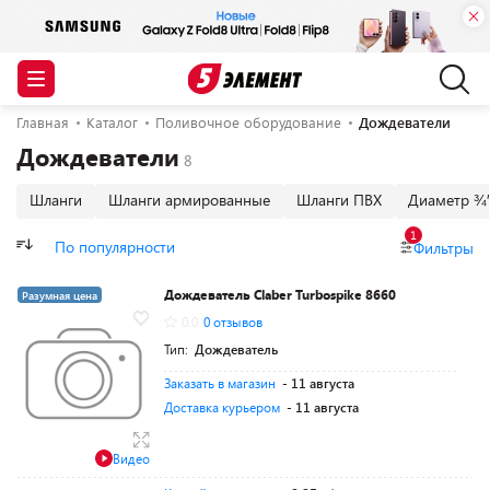
Главная
Каталог
Поливочное оборудование
Дождеватели
Дождеватели
Шланги
Шланги армированные
Шланги ПВХ
Диаметр ¾
1
По популярности
Фильтры
Дождеватель Claber Turbospike 8660
Разумная цена
0.0
0 отзывов
Тип:
Дождеватель
Заказать в магазин
- 11 августа
Доставка курьером
- 11 августа
Видео