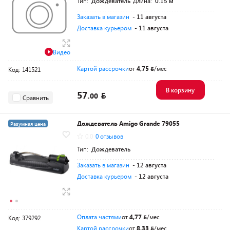
Тип:
Дождеватель
Длина:
0.15 м
Заказать в магазин
- 11 августа
Доставка курьером
- 11 августа
Видео
Картой рассрочки
от
4,75
/мес
Код: 141521
В корзину
57.
00
Сравнить
Дождеватель Amigo Grande 79055
Разумная цена
0.0
0 отзывов
Тип:
Дождеватель
Заказать в магазин
- 12 августа
Доставка курьером
- 12 августа
Оплата частями
от
4,77
/мес
Код: 379292
Картой рассрочки
от
8,33
/мес