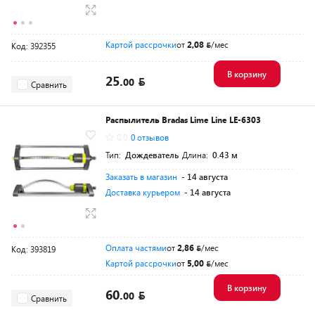
Картой рассрочки
от
2,08
/мес
Код: 392355
В корзину
25.
00
Сравнить
Распылитель Bradas Lime Line LE-6303
0.0
0 отзывов
Тип:
Дождеватель
Длина:
0.43 м
Заказать в магазин
- 14 августа
Доставка курьером
- 14 августа
Оплата частями
от
2,86
/мес
Код: 393819
Картой рассрочки
от
5,00
/мес
В корзину
60.
00
Сравнить