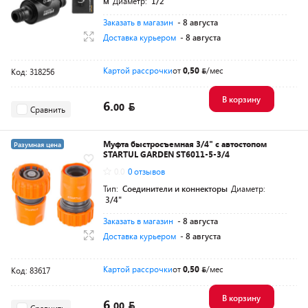
м
Диаметр:
1/2"
Заказать в магазин
- 8 августа
Доставка курьером
- 8 августа
Картой рассрочки
от
0,50
/мес
Код: 318256
В корзину
6.
00
Сравнить
Муфта быстросъемная 3/4" с автостопом
Разумная цена
STARTUL GARDEN ST6011-5-3/4
0.0
0 отзывов
Тип:
Соединители и коннекторы
Диаметр:
3/4"
Заказать в магазин
- 8 августа
Доставка курьером
- 8 августа
Картой рассрочки
от
0,50
/мес
Код: 83617
В корзину
6.
00
Сравнить