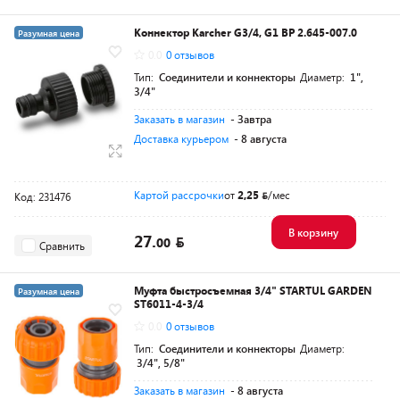
Коннектор Karcher G3/4, G1 ВР 2.645-007.0
Разумная цена
0.0
0 отзывов
Тип:
Соединители и коннекторы
Диаметр:
1",
3/4"
Заказать в магазин
- Завтра
Доставка курьером
- 8 августа
Картой рассрочки
от
2,25
/мес
Код: 231476
В корзину
27.
00
Сравнить
Муфта быстросъемная 3/4" STARTUL GARDEN
Разумная цена
ST6011-4-3/4
0.0
0 отзывов
Тип:
Соединители и коннекторы
Диаметр:
3/4", 5/8"
Заказать в магазин
- 8 августа