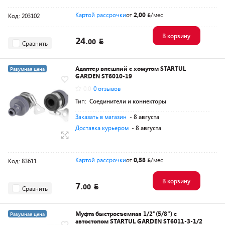
Картой рассрочки
от
2,00
/мес
Код: 203102
В корзину
24.
00
Сравнить
Адаптер внешний с хомутом STARTUL
Разумная цена
GARDEN ST6010-19
0.0
0 отзывов
Тип:
Соединители и коннекторы
Заказать в магазин
- 8 августа
Доставка курьером
- 8 августа
Картой рассрочки
от
0,58
/мес
Код: 83611
В корзину
7.
00
Сравнить
Муфта быстросъемная 1/2"(5/8") с
Разумная цена
автостопом STARTUL GARDEN ST6011-3-1/2