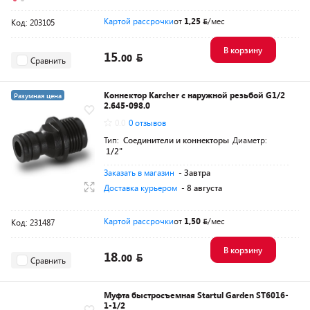
Картой рассрочки
от
1,25
/мес
Код: 203105
В корзину
15.
00
Сравнить
Коннектор Karcher с наружной резьбой G1/2
Разумная цена
2.645-098.0
0.0
0 отзывов
Тип:
Соединители и коннекторы
Диаметр:
1/2"
Заказать в магазин
- Завтра
Доставка курьером
- 8 августа
Картой рассрочки
от
1,50
/мес
Код: 231487
В корзину
18.
00
Сравнить
Муфта быстросъемная Startul Garden ST6016-
1-1/2