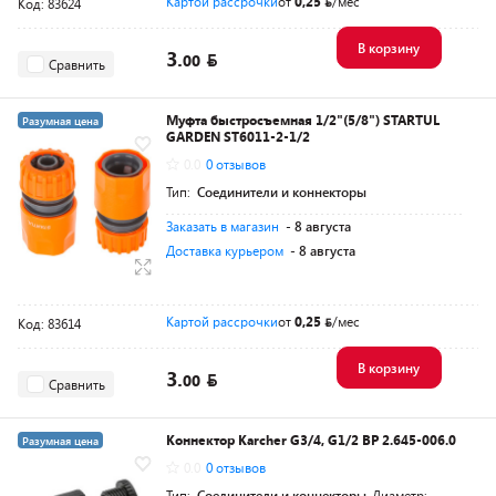
Картой рассрочки
от
0,25
/мес
Код: 83624
В корзину
3.
00
Сравнить
Муфта быстросъемная 1/2"(5/8") STARTUL
Разумная цена
GARDEN ST6011-2-1/2
0.0
0 отзывов
Тип:
Соединители и коннекторы
Заказать в магазин
- 8 августа
Доставка курьером
- 8 августа
Картой рассрочки
от
0,25
/мес
Код: 83614
В корзину
3.
00
Сравнить
Коннектор Karcher G3/4, G1/2 ВР 2.645-006.0
Разумная цена
0.0
0 отзывов
Тип:
Соединители и коннекторы
Диаметр: