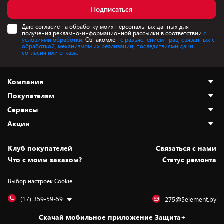
Подписаться
Даю согласие на обработку моих персональных данных для
получения рекламно-информационной рассылки в соответствии
с
условиями обработки.
Ознакомлен
с разъяснением прав, связанных с
обработкой, механизмом их реализации, последствиями дачи
согласия или отказа.
Компания
Покупателям
О нас
Сервисы
Адреса магазинов
Как сделать заказ
Акции
Новости
Оплата и доставка
Программа «Защита+»
Статьи и обзоры
Безналичный расчёт
Установка техники
Скидки и промокоды
Клуб покупателей
Cвязаться с нами
Вакансии
Обмен и возврат товара
Для игровых консолей
Белорусские товары
Что с моим заказом?
Статус ремонта
Контакты
Юридическая информация
Подписки на видеосервисы
Подарки
Выбор настроек Cookie
Дай пять добру!
Обработка персональных данных
Для мобильных устройств
Бонусы
Подарочные карты
Для компьютеров
Оплата частями
(17) 359-59-59
275@5element.by
Утилизация старой техники
Новинки
Скачай мобильное приложение Защита+