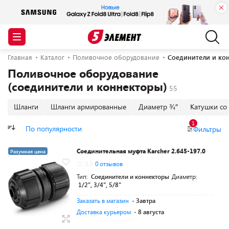
Главная
Каталог
Поливочное оборудование
Соединители и ко
Поливочное оборудование
(соединители и коннекторы)
Шланги
Шланги армированные
Диаметр ¾″
Катушки со
1
По популярности
Фильтры
Соединительная муфта Karcher 2.645-197.0
Разумная цена
0.0
0 отзывов
Тип:
Соединители и коннекторы
Диаметр:
1/2", 3/4", 5/8"
Заказать в магазин
- Завтра
Доставка курьером
- 8 августа