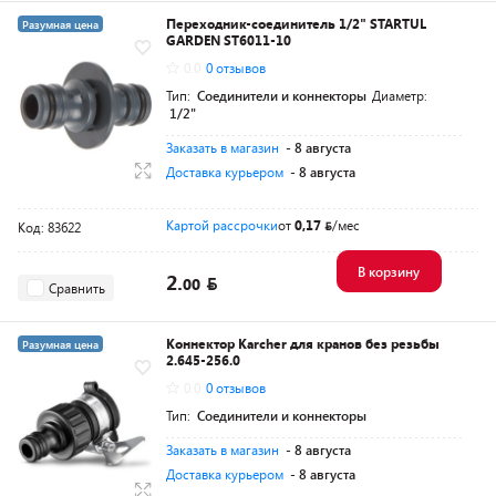
Переходник-соединитель 1/2" STARTUL
Разумная цена
GARDEN ST6011-10
0.0
0 отзывов
Тип:
Соединители и коннекторы
Диаметр:
1/2"
Заказать в магазин
- 8 августа
Доставка курьером
- 8 августа
Картой рассрочки
от
0,17
/мес
Код: 83622
В корзину
2.
00
Сравнить
Коннектор Karcher для кранов без резьбы
Разумная цена
2.645-256.0
0.0
0 отзывов
Тип:
Соединители и коннекторы
Заказать в магазин
- 8 августа
Доставка курьером
- 8 августа