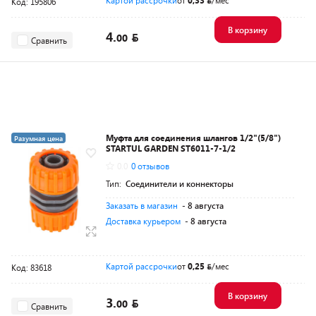
Картой рассрочки
от
0,33
/мес
Код: 195806
В корзину
4.
00
Сравнить
Муфта для соединения шлангов 1/2"(5/8")
Разумная цена
STARTUL GARDEN ST6011-7-1/2
0.0
0 отзывов
Тип:
Соединители и коннекторы
Заказать в магазин
- 8 августа
Доставка курьером
- 8 августа
Картой рассрочки
от
0,25
/мес
Код: 83618
В корзину
3.
00
Сравнить