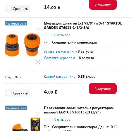
В корзину
14.
00
Сравнить
Муфта для шлангов 1/2"(5/8") и 3/4" STARTUL
Разумная цена
GARDEN ST6011-1-1/2-3/4
0.0
0 отзывов
Тип:
Соединители и коннекторы
Заказать в магазин
- 8 августа
Доставка курьером
- 8 августа
Картой рассрочки
от
0,33
/мес
Код: 83619
В корзину
4.
00
Сравнить
Переходник-соединитель с регулятором
Разумная цена
напора STARTUL ST6013-13 (1/2")
0.0
0 отзывов
Тип:
Соединители и коннекторы
Длина:
0.11