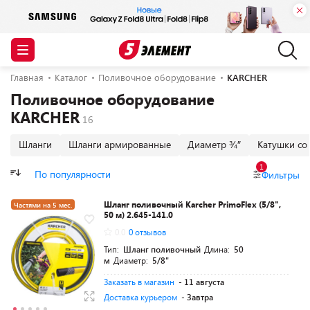
Главная
Каталог
Поливочное оборудование
KARCHER
Поливочное оборудование
KARCHER
Шланги
Шланги армированные
Диаметр ¾″
Катушки со
1
По популярности
Фильтры
Шланг поливочный Karcher PrimoFlex (5/8",
Частями на 5 мес.
50 м) 2.645-141.0
Разумная цена
0.0
0 отзывов
Тип:
Шланг поливочный
Длина:
50
м
Диаметр:
5/8"
Заказать в магазин
- 11 августа
Доставка курьером
- Завтра