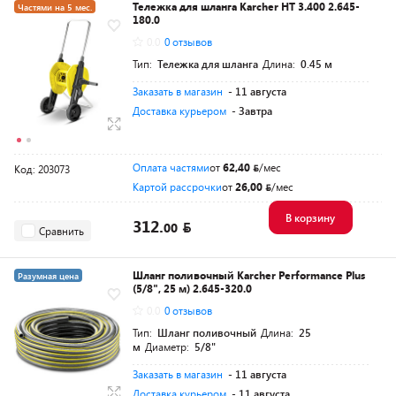
Тележка для шланга Karcher HT 3.400 2.645-
Частями на 5 мес.
180.0
Разумная цена
0.0
0 отзывов
Тип:
Тележка для шланга
Длина:
0.45 м
Заказать в магазин
- 11 августа
Доставка курьером
- Завтра
Оплата частями
от
62,40
/мес
Код: 203073
Картой рассрочки
от
26,00
/мес
В корзину
312.
00
Сравнить
Шланг поливочный Karcher Performance Plus
Разумная цена
(5/8", 25 м) 2.645-320.0
0.0
0 отзывов
Тип:
Шланг поливочный
Длина:
25
м
Диаметр:
5/8"
Заказать в магазин
- 11 августа
Доставка курьером
- 11 августа