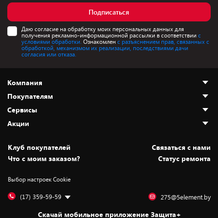
Подписаться
Даю согласие на обработку моих персональных данных для
получения рекламно-информационной рассылки в соответствии
с
условиями обработки.
Ознакомлен
с разъяснением прав, связанных с
обработкой, механизмом их реализации, последствиями дачи
согласия или отказа.
Компания
Покупателям
О нас
Сервисы
Адреса магазинов
Как сделать заказ
Акции
Новости
Оплата и доставка
Программа «Защита+»
Статьи и обзоры
Безналичный расчёт
Установка техники
Скидки и промокоды
Клуб покупателей
Cвязаться с нами
Вакансии
Обмен и возврат товара
Для игровых консолей
Белорусские товары
Что с моим заказом?
Статус ремонта
Контакты
Юридическая информация
Подписки на видеосервисы
Подарки
Выбор настроек Cookie
Дай пять добру!
Обработка персональных данных
Для мобильных устройств
Бонусы
Подарочные карты
Для компьютеров
Оплата частями
(17) 359-59-59
275@5element.by
Утилизация старой техники
Предзаказы
Скачай мобильное приложение Защита+