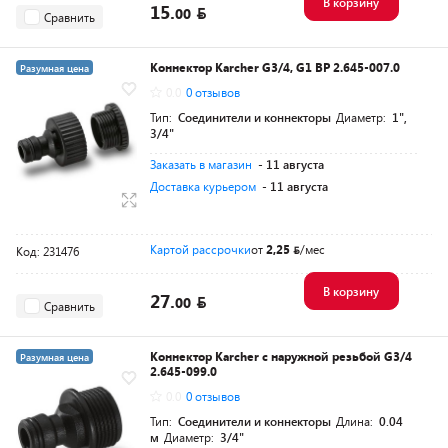
В корзину
15.
00
Сравнить
Коннектор Karcher G3/4, G1 ВР 2.645-007.0
Разумная цена
0.0
0 отзывов
Тип:
Соединители и коннекторы
Диаметр:
1",
3/4"
Заказать в магазин
- 11 августа
Доставка курьером
- 11 августа
Картой рассрочки
от
2,25
/мес
Код: 231476
В корзину
27.
00
Сравнить
Коннектор Karcher с наружной резьбой G3/4
Разумная цена
2.645-099.0
0.0
0 отзывов
Тип:
Соединители и коннекторы
Длина:
0.04
м
Диаметр:
3/4"