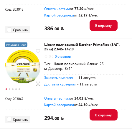
Оплата частями
от
77,20
/мес
Код: 203048
Картой рассрочки
от
32,17
/мес
В корзину
386.
00
Сравнить
Шланг поливочный Karcher PrimoFlex (3/4",
Разумная цена
25 м) 2.645-142.0
0.0
0 отзывов
Тип:
Шланг поливочный
Длина:
25
м
Диаметр:
3/4"
Заказать в магазин
- 11 августа
Доставка курьером
- 11 августа
Оплата частями
от
14,02
/мес
Код: 203047
Картой рассрочки
от
24,50
/мес
В корзину
294.
00
Сравнить