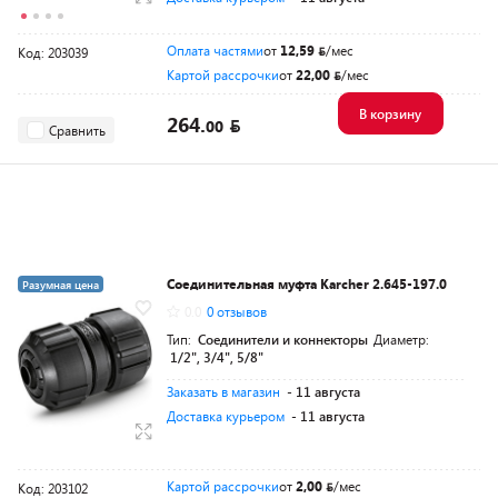
Оплата частями
от
12,59
/мес
Код: 203039
Картой рассрочки
от
22,00
/мес
В корзину
264.
00
Сравнить
Соединительная муфта Karcher 2.645-197.0
Разумная цена
0.0
0 отзывов
Тип:
Соединители и коннекторы
Диаметр:
1/2", 3/4", 5/8"
Заказать в магазин
- 11 августа
Доставка курьером
- 11 августа
Картой рассрочки
от
2,00
/мес
Код: 203102