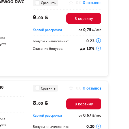
DAEWOO DWC
0.0
0 отзывов
Сравнить
9.
00
В корзину
0,75
Картой рассрочки
от
/мес
уста
0.23
Бонусы к начислению:
уста
до 10%
Списание бонусов:
40
0.0
0 отзывов
Сравнить
8.
00
В корзину
0,67
Картой рассрочки
от
/мес
уста
уста
0.20
Бонусы к начислению: