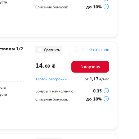
уста
до 10%
Списание бонусов:
стопом 1/2
0.0
0 отзывов
Сравнить
14.
00
В корзину
1,17
Картой рассрочки
от
/мес
уста
0.35
Бонусы к начислению:
уста
до 10%
Списание бонусов: