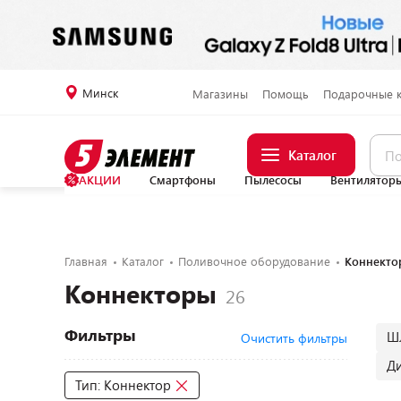
Минск
Магазины
Помощь
Подарочные 
Каталог
АКЦИИ
Смартфоны
Пылесосы
Вентилятор
Главная
Каталог
Поливочное оборудование
Коннекто
Коннекторы
Фильтры
Ш
Очистить фильтры
Д
Тип: Коннектор