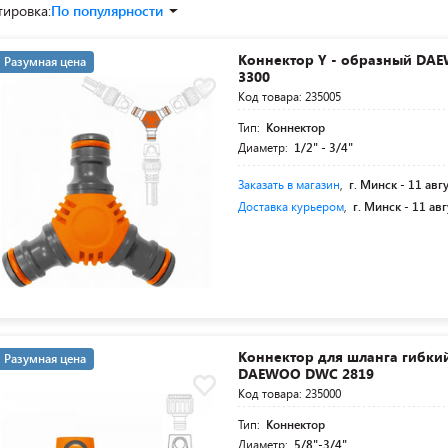
тировка:
По популярности
Коннектор Y - образный D
Разумная цена
3300
Код товара: 235005
Тип:
Коннектор
Диаметр:
1/2" - 3/4"
Заказать в магазин
,
г. Минск -
11 авг
Доставка курьером
,
г. Минск -
11 авг
Коннектор для шланга гибкий 
Разумная цена
DAEWOO DWC 2819
Код товара: 235000
Тип:
Коннектор
Диаметр:
5/8"-3/4"