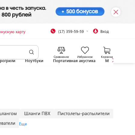
(17) 359-59-59
Вход
онусную карту
Сравнение
Избранное
Корзина
рогрили
Ноутбуки
Портативная акустика
Микроволновы
шлангом
Шланги ПВХ
Пистолеты-распылители
еватели
Еще