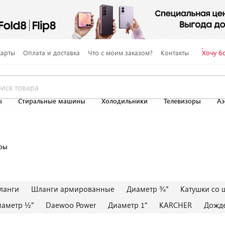
карты
Оплата и доставка
Что с моим заказом?
Контакты
Хочу б
ы
Стиральные машины
Холодильники
Телевизоры
Аэ
ры
ланги
Шланги армированные
Диаметр ¾″
Катушки со 
иаметр ½″
Daewoo Power
Диаметр 1″
KARCHER
Дожд