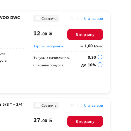
AEWOO DWC
0.0
0 отзывов
Сравнить
12.
00
В корзину
1,00
Картой рассрочки
от
/мес
уста
0.30
Бонусы к начислению:
уста
до 10%
Списание бонусов:
5/8 " - 3/4"
0.0
0 отзывов
Сравнить
27.
00
В корзину