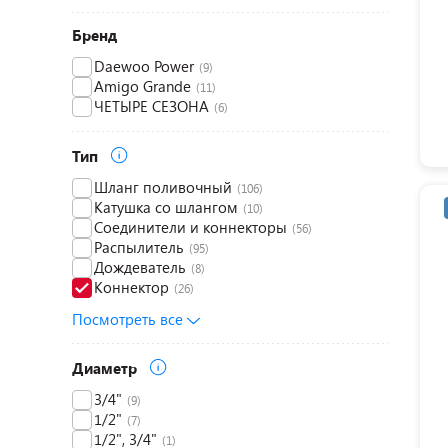
Бренд
Daewoo Power
(9)
Amigo Grande
(11)
ЧЕТЫРЕ СЕЗОНА
(6)
Тип
Шланг поливочный
(106)
Катушка со шлангом
(10)
Соединители и коннекторы
(56)
Распылитель
(95)
Дождеватель
(8)
Коннектор
(26)
Посмотреть все
Диаметр
3/4"
(9)
1/2"
(7)
1/2", 3/4"
(1)