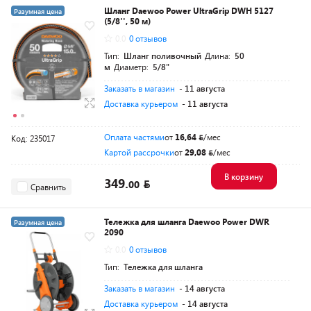
Шланг Daewoo Power UltraGrip DWH 5127
Разумная цена
(5/8'', 50 м)
0.0
0 отзывов
Тип:
Шланг поливочный
Длина:
50
м
Диаметр:
5/8"
Заказать в магазин
- 11 августа
Доставка курьером
- 11 августа
Оплата частями
от
16,64
/мес
Код: 235017
Картой рассрочки
от
29,08
/мес
В корзину
349.
00
Сравнить
Тележка для шланга Daewoo Power DWR
Разумная цена
2090
0.0
0 отзывов
Тип:
Тележка для шланга
Заказать в магазин
- 14 августа
Доставка курьером
- 14 августа