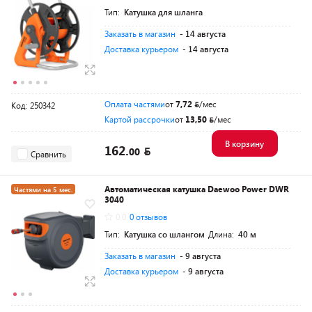
Тип:
Катушка для шланга
Заказать в магазин
- 14 августа
Доставка курьером
- 14 августа
Оплата частями
от
7,72
/мес
Код: 250342
Картой рассрочки
от
13,50
/мес
В корзину
162.
00
Сравнить
Автоматическая катушка Daewoo Power DWR
Частями на 5 мес.
3040
Разумная цена
0.0
0 отзывов
Тип:
Катушка со шлангом
Длина:
40 м
Заказать в магазин
- 9 августа
Доставка курьером
- 9 августа