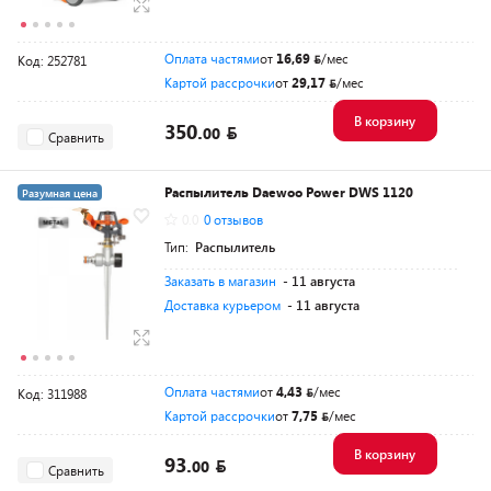
Оплата частями
от
16,69
/мес
Код: 252781
Картой рассрочки
от
29,17
/мес
В корзину
350.
00
Сравнить
Распылитель Daewoo Power DWS 1120
Разумная цена
0.0
0 отзывов
Тип:
Распылитель
Заказать в магазин
- 11 августа
Доставка курьером
- 11 августа
Оплата частями
от
4,43
/мес
Код: 311988
Картой рассрочки
от
7,75
/мес
В корзину
93.
00
Сравнить