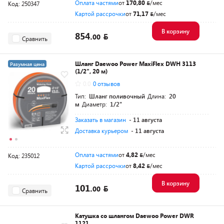
Оплата частями
от
170,80
/мес
Код: 250347
Картой рассрочки
от
71,17
/мес
В корзину
854.
00
Сравнить
Шланг Daewoo Power MaxiFlex DWH 3113
Разумная цена
(1/2", 20 м)
0.0
0 отзывов
Тип:
Шланг поливочный
Длина:
20
м
Диаметр:
1/2"
Заказать в магазин
- 11 августа
Доставка курьером
- 11 августа
Оплата частями
от
4,82
/мес
Код: 235012
Картой рассрочки
от
8,42
/мес
В корзину
101.
00
Сравнить
Катушка со шлангом Daewoo Power DWR
1121