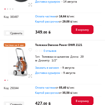
Доставка курьером
- 14 августа
Оплата частями
от
16,64
/мес
Код: 383497
Картой рассрочки
от
29,08
/мес
В корзину
349.
00
Сравнить
Тележка Daewoo Power DWR 2121
Частями на 5 мес.
0.0
0 отзывов
Разумная цена
Тип:
Тележка со шлангом
Длина:
20
м
Диаметр:
1/2"
Заказать в магазин
- 9 августа
Доставка курьером
- 9 августа
Оплата частями
от
85,40
/мес
Код: 250344
Картой рассрочки
от
35,58
/мес
В корзину
427.
00
Сравнить