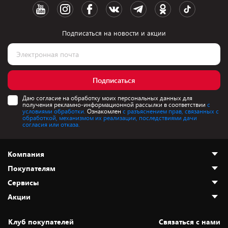
Подписаться на новости и акции
Подписаться
Даю согласие на обработку моих персональных данных для
получения рекламно-информационной рассылки в соответствии
с
условиями обработки.
Ознакомлен
с разъяснением прав, связанных с
обработкой, механизмом их реализации, последствиями дачи
согласия или отказа.
Компания
Покупателям
О нас
Сервисы
Адреса магазинов
Как сделать заказ
Акции
Новости
Оплата и доставка
Программа «Защита+»
Статьи и обзоры
Безналичный расчёт
Установка техники
Скидки и промокоды
Клуб покупателей
Cвязаться с нами