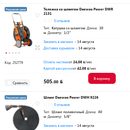
Тележка со шлангом Daewoo Power DWR
Разумная цена
2131
0.0
0 отзывов
Тип:
Катушка со шлангом
Длина:
30
м
Диаметр:
1/2"
Заказать в магазин
- 14 августа
Доставка курьером
- 14 августа
Оплата частями
от
24,08
/мес
Код: 252779
Картой рассрочки
от
42,08
/мес
В корзину
505.
00
Сравнить
Шланг Daewoo Power DWH 9226
Разумная цена
0.0
0 отзывов
Тип:
Шланг поливочный
Длина:
40
м
Диаметр:
5/8"
Заказать в магазин
- 14 августа