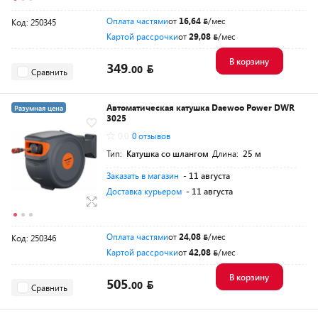
Оплата частями
от
16,64
/мес
Код: 250345
Картой рассрочки
от
29,08
/мес
В корзину
349.
00
Сравнить
Автоматическая катушка Daewoo Power DWR
Разумная цена
3025
0.0
0 отзывов
Тип:
Катушка со шлангом
Длина:
25 м
Заказать в магазин
- 11 августа
Доставка курьером
- 11 августа
Оплата частями
от
24,08
/мес
Код: 250346
Картой рассрочки
от
42,08
/мес
В корзину
505.
00
Сравнить