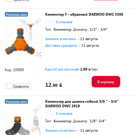
Коннектор Y - образный DAEWOO DWC 3300
Разумная цена
0.0
0 отзывов
Тип:
Коннектор
Диаметр:
1/2" - 3/4"
Заказать в магазин
- 11 августа
Доставка курьером
- 11 августа
Картой рассрочки
от
1,00
/мес
Код: 235005
В корзину
12.
00
Сравнить
Коннектор для шланга гибкий 5/8 " - 3/4"
Разумная цена
DAEWOO DWC 2819
0.0
0 отзывов
Тип:
Коннектор
Диаметр:
5/8"-3/4"
Заказать в магазин
- 11 августа