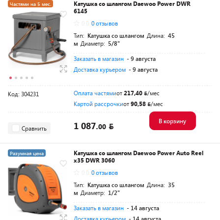
Катушка со шлангом Daewoo Power DWR
Частями на 5 мес.
6145
Разумная цена
0.0
0 отзывов
Тип:
Катушка со шлангом
Длина:
45
м
Диаметр:
5/8"
Заказать в магазин
- 9 августа
Доставка курьером
- 9 августа
Оплата частями
от
217,40
/мес
Код: 304231
Картой рассрочки
от
90,58
/мес
В корзину
1 087.
00
Сравнить
Катушка со шлангом Daewoo Power Auto Reel
Разумная цена
x35 DWR 3060
0.0
0 отзывов
Тип:
Катушка со шлангом
Длина:
35
м
Диаметр:
1/2"
Заказать в магазин
- 14 августа
Доставка курьером
- 14 августа