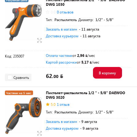
Разумная цена
DWG 1030
0.0
0 отзывов
Тип:
Распылитель
Диаметр:
1/2" - 5/8"
Заказать в магазин
- 11 августа
Доставка курьером
- 11 августа
Оплата частями
от
2,96
/мес
Код: 235007
Картой рассрочки
от
5,17
/мес
В корзину
62.
00
Сравнить
Пистолет-распылитель 1/2 " - 5/8" DAEWOO
Частями на 5 мес.
DWG 3020
Разумная цена
5.0
1 отзыв
Тип:
Распылитель
Диаметр:
1/2" - 5/8"
Заказать в магазин
- 9 августа
Доставка курьером
- 9 августа