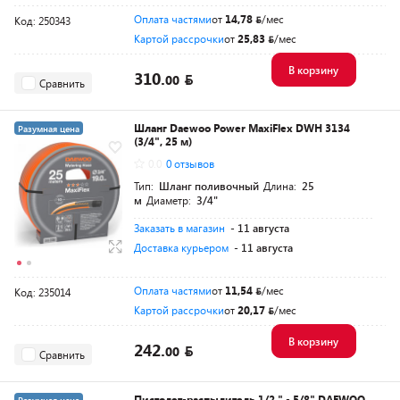
Оплата частями
от
14,78
/мес
Код: 250343
Картой рассрочки
от
25,83
/мес
В корзину
310.
00
Сравнить
Шланг Daewoo Power MaxiFlex DWH 3134
Разумная цена
(3/4", 25 м)
0.0
0 отзывов
Тип:
Шланг поливочный
Длина:
25
м
Диаметр:
3/4"
Заказать в магазин
- 11 августа
Доставка курьером
- 11 августа
Оплата частями
от
11,54
/мес
Код: 235014
Картой рассрочки
от
20,17
/мес
В корзину
242.
00
Сравнить
Пистолет-распылитель 1/2 " - 5/8" DAEWOO