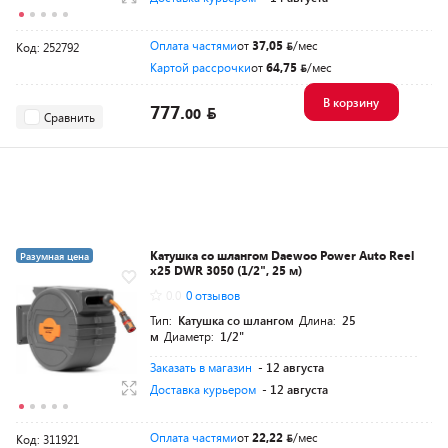
Оплата частями
от
37,05
/мес
Код: 252792
Картой рассрочки
от
64,75
/мес
В корзину
777.
00
Сравнить
Катушка со шлангом Daewoo Power Auto Reel
Разумная цена
x25 DWR 3050 (1/2", 25 м)
0.0
0 отзывов
Тип:
Катушка со шлангом
Длина:
25
м
Диаметр:
1/2"
Заказать в магазин
- 12 августа
Доставка курьером
- 12 августа
Оплата частями
от
22,22
/мес
Код: 311921