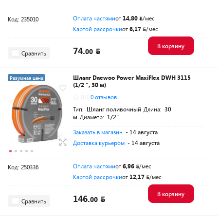
Оплата частями
от
14,80
/мес
Код: 235010
Картой рассрочки
от
6,17
/мес
В корзину
74.
00
Сравнить
Шланг Daewoo Power MaxiFlex DWH 3115
Разумная цена
(1/2 ", 30 м)
0.0
0 отзывов
Тип:
Шланг поливочный
Длина:
30
м
Диаметр:
1/2"
Заказать в магазин
- 14 августа
Доставка курьером
- 14 августа
Оплата частями
от
6,96
/мес
Код: 250336
Картой рассрочки
от
12,17
/мес
В корзину
146.
00
Сравнить