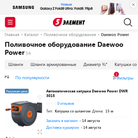
Главная
Каталог
Поливочное оборудование
Daewoo Power
Поливочное оборудование Daewoo
Power
Шланги
Шланги армированные
Диаметр ¾″
Катушки со
1
По популярности
Фильтры
Автоматическая катушка Daewoo Power DWR
Разумная цена
3015
0.0
0 отзывов
Тип:
Катушка со шлангом
Длина:
15 м
Заказать в магазин
- 14 августа
Доставка курьером
- 14 августа