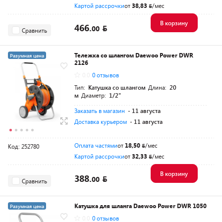
Картой рассрочки
от
38,83
/мес
В корзину
466.
00
Сравнить
Тележка со шлангом Daewoo Power DWR
Разумная цена
2126
0.0
0 отзывов
Тип:
Катушка со шлангом
Длина:
20
м
Диаметр:
1/2"
Заказать в магазин
- 11 августа
Доставка курьером
- 11 августа
Оплата частями
от
18,50
/мес
Код: 252780
Картой рассрочки
от
32,33
/мес
В корзину
388.
00
Сравнить
Катушка для шланга Daewoo Power DWR 1050
Разумная цена
0.0
0 отзывов