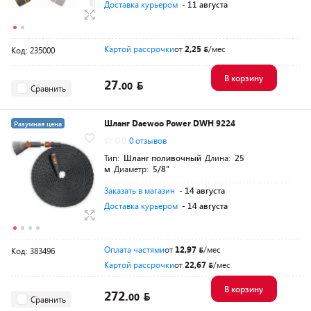
Доставка курьером
- 11 августа
Картой рассрочки
от
2,25
/мес
Код: 235000
В корзину
27.
00
Сравнить
Шланг Daewoo Power DWH 9224
Разумная цена
0.0
0 отзывов
Тип:
Шланг поливочный
Длина:
25
м
Диаметр:
5/8"
Заказать в магазин
- 14 августа
Доставка курьером
- 14 августа
Оплата частями
от
12,97
/мес
Код: 383496
Картой рассрочки
от
22,67
/мес
В корзину
272.
00
Сравнить