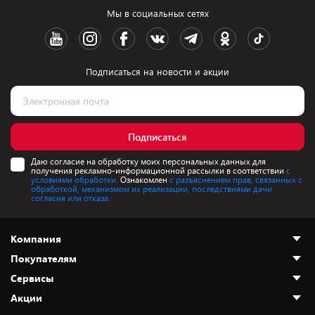
Мы в социальных сетях
Подписаться на новости и акции
Подписаться
Даю согласие на обработку моих персональных данных для
получения рекламно-информационной рассылки в соответствии
с
условиями обработки.
Ознакомлен
с разъяснением прав, связанных с
обработкой, механизмом их реализации, последствиями дачи
согласия или отказа.
Компания
Покупателям
О нас
Сервисы
Адреса магазинов
Как сделать заказ
Акции
Новости
Оплата и доставка
Программа «Защита+»