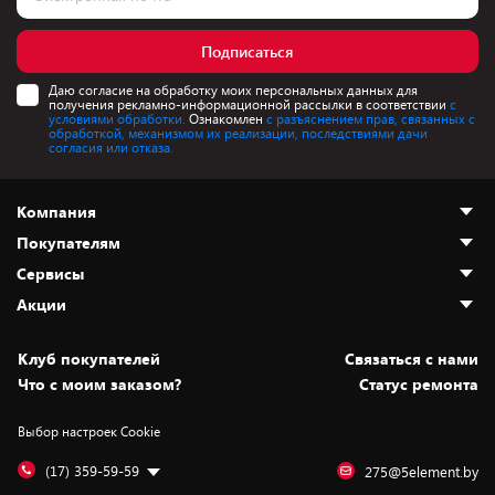
Подписаться
Даю согласие на обработку моих персональных данных для
получения рекламно-информационной рассылки в соответствии
с
условиями обработки.
Ознакомлен
с разъяснением прав, связанных с
обработкой, механизмом их реализации, последствиями дачи
согласия или отказа.
Компания
Покупателям
О нас
Сервисы
Адреса магазинов
Как сделать заказ
Акции
Новости
Оплата и доставка
Программа «Защита+»
Статьи и обзоры
Безналичный расчёт
Установка техники
Скидки и промокоды
Клуб покупателей
Cвязаться с нами
Вакансии
Обмен и возврат товара
Для игровых консолей
Белорусские товары
Что с моим заказом?
Статус ремонта
Контакты
Юридическая информация
Подписки на видеосервисы
Подарки
Выбор настроек Cookie
Дай пять добру!
Обработка персональных данных
Для мобильных устройств
Бонусы
Подарочные карты
Для компьютеров
Оплата частями
(17) 359-59-59
275@5element.by