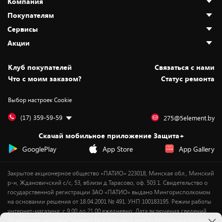
Компания
Покупателям
О нас
Сервисы
Адреса магазинов
Как сделать заказ
Акции
Новости
Оплата и доставка
Программа «Защита+»
Статьи и обзоры
Безналичный расчёт
Установка техники
Скидки и промокоды
Клуб покупателей
Cвязаться с нами
Вакансии
Обмен и возврат товара
Для игровых консолей
Белорусские товары
Что с моим заказом?
Статус ремонта
Контакты
Юридическая информация
Подписки на видеосервисы
Подарки
Выбор настроек Cookie
Дай пять добру!
Обработка персональных данных
Для мобильных устройств
Бонусы
Подарочные карты
Для компьютеров
Оплата частями
(17) 359-59-59
275@5element.by
Утилизация старой техники
Предзаказы
Скачай мобильное приложение Защита+
Сервисные центры
Новинки
GooglePlay
App Store
App Gallery
Уценка
Закрытое акционерное общество «ПАТИО» 223018, Минская обл., Минский
р-н, Ждановичский с/с, 53, вблизи д.Тарасово, оф. 503.1. Свидетельство о
государственной регистрации ЗАО «ПАТИО» выдано Мингорисполкомом
на основании решения от 18.04.2001 № 491. УНП 100183195. Режим работы
интернет-магазина: с 9.00 до 21.00 ежедневно. Дата включения сведений
об интернет-магазине 5element.by в Торговый реестр Республики Беларусь