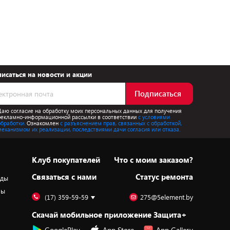
исаться на новости и акции
Подписаться
Даю согласие на обработку моих персональных данных для получения
рекламно-информационной рассылки в соответствии
с условиями
обработки.
Ознакомлен
с разъяснением прав, связанных с обработкой,
механизмом их реализации, последствиями дачи согласия или отказа.
Клуб покупателей
Что с моим заказом?
Cвязаться с нами
Статус ремонта
оды
ры
(17) 359-59-59
275@5element.by
Скачай мобильное приложение Защита+
GooglePlay
App Store
App Gallery