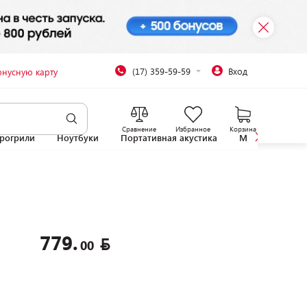
(17) 359-59-59
Вход
онусную карту
Сравнение
Избранное
Корзина
рогрили
Ноутбуки
Портативная акустика
Микроволновы
779.
00