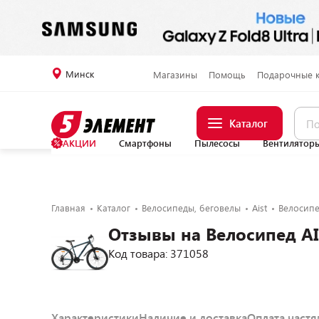
Минск
Магазины
Помощь
Подарочные 
Каталог
АКЦИИ
Смартфоны
Пылесосы
Вентилятор
Главная
Каталог
Велосипеды, беговелы
Aist
Велосипе
Отзывы на Велосипед AI
Код товара: 371058
Характеристики
Наличие и доставка
Оплата част