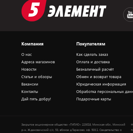
Компания
Покупателям
О нас
Как сделать заказ
Адреса магазинов
Оплата и доставка
Новости
Безналичный расчёт
Статьи и обзоры
Обмен и возврат товара
Вакансии
Юридическая информация
Контакты
Обработка персональных дан
Дай пять добру!
Подарочные карты
Закрытое акционерное общество «ПАТИО» 223018, Минская обл., Минский
Н
р-н, Ждановичский с/с, 53, вблизи д.Тарасово, оф. 503.1. Свидетельство о
п