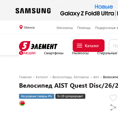
Минск
Магазины
Помощь
Подарочные 
Каталог
АКЦИИ
Смартфоны
Пылесосы
Стиральные
Главная
Каталог
Велосипеды, беговелы
Aist
Велосипе
Велосипед AIST Quest Disc/26
На родныя тавары 4%
5+19 суперкредит