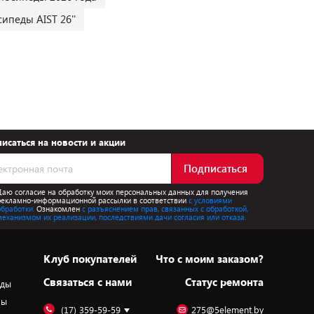
ипеды AIST 26''
исаться на новости и акции
Подписаться
Даю согласие на обработку моих персональных данных для получения
рекламно-информационной рассылки в соответствии
с условиями
обработки.
Ознакомлен
с разъяснением прав, связанных с обработкой,
механизмом их реализации, последствиями дачи согласия или отказа.
Клуб покупателей
Что с моим заказом?
Cвязаться с нами
Статус ремонта
оды
ры
(17) 359-59-59
275@5element.by