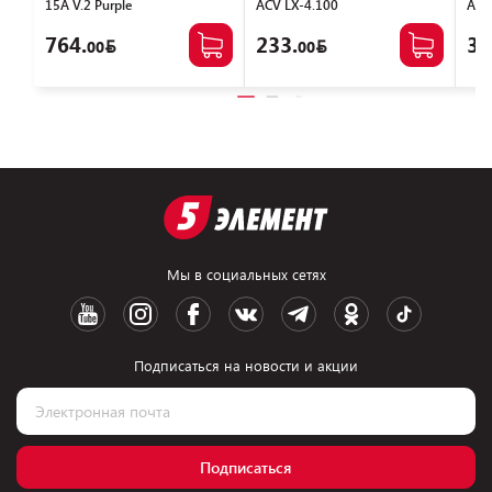
15A V.2 Purple
ACV LX-4.100
Aur
764.
233.
31
00
00
Мы в социальных сетях
Подписаться на новости и акции
Подписаться