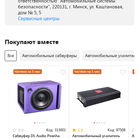
ответственностью "Автомобильные системы
безопасности", 220131, г. Минск, ул. Каштановая,
дом № 5, 5
Сервисные центры
Покупают вместе
Все
Автомобильные сабвуферы
Автомобильные усилители
Частями на 5 мес.
Частями на 5 мес.
Час
Код:
313601
Код:
97508
0.0
5.0
Сабвуфер DL Audio Piranha
Автомобильный усилитель
Авт