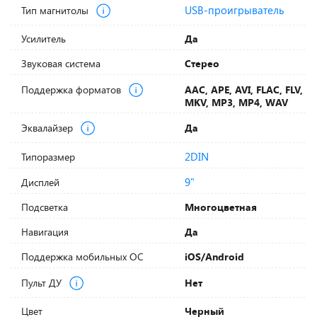
USB-проигрыватель
Тип магнитолы
Усилитель
Да
Звуковая система
Стерео
Поддержка форматов
AAC, APE, AVI, FLAC, FLV,
MKV, MP3, MP4, WAV
Эквалайзер
Да
2DIN
Типоразмер
9"
Дисплей
Подсветка
Многоцветная
Навигация
Да
Поддержка мобильных ОС
iOS/Android
Пульт ДУ
Нет
Цвет
Черный