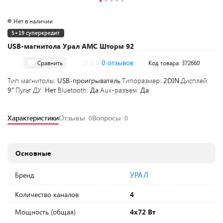
Нет в наличии
5+19 суперкредит
USB-магнитола Урал АМС Шторм 92
0.0
0 отзывов
Сравнить
Код товара: 372660
Тип магнитолы:
USB-проигрыватель
Типоразмер:
2DIN
Дисплей:
9"
Пульт ДУ:
Нет
Bluetooth:
Да
Aux-разъем:
Да
Характеристики
Отзывы
Вопросы
0
0
Основные
УРАЛ
Бренд
Количество каналов
4
Мощность (общая)
4х72 Вт