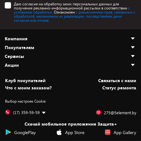
Даю согласие на обработку моих персональных данных для
получения рекламно-информационной рассылки в соответствии
с
условиями обработки.
Ознакомлен
с разъяснением прав, связанных с
обработкой, механизмом их реализации, последствиями дачи
согласия или отказа.
Компания
Покупателям
О нас
Сервисы
Адреса магазинов
Как сделать заказ
Акции
Новости
Оплата и доставка
Программа «Защита+»
Статьи и обзоры
Безналичный расчёт
Установка техники
Скидки и промокоды
Клуб покупателей
Cвязаться с нами
Вакансии
Обмен и возврат товара
Для игровых консолей
Белорусские товары
Что с моим заказом?
Статус ремонта
Контакты
Юридическая информация
Подписки на видеосервисы
Подарки
Выбор настроек Cookie
Дай пять добру!
Обработка персональных данных
Для мобильных устройств
Бонусы
Подарочные карты
Для компьютеров
Оплата частями
(17) 359-59-59
275@5element.by
Утилизация старой техники
Предзаказы
Скачай мобильное приложение Защита+
Сервисные центры
Новинки
GooglePlay
App Store
App Gallery
Уценка