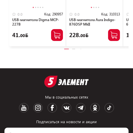
Код:
290957
Код:
310313
0.0
0.0
USB-магнитола Digma MCP-
USB-магнитола Aura Indigo-
USB
227B
876DSP MkII
679
41.
228.
16
00
00
Мы в социальных сетях
Подписаться на новости и акции