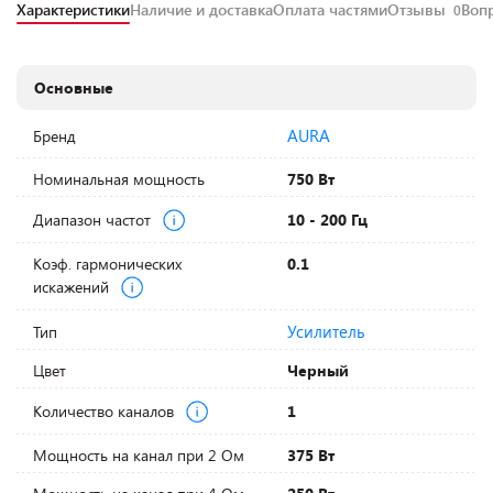
Характеристики
Наличие и доставка
Оплата частями
Отзывы
Воп
0
Основные
AURA
Бренд
Номинальная мощность
750 Вт
Диапазон частот
10 - 200 Гц
Коэф. гармонических
0.1
искажений
Усилитель
Тип
Цвет
Черный
Количество каналов
1
Мощность на канал при 2 Ом
375 Вт