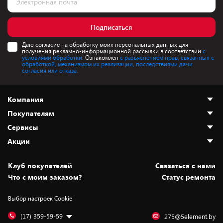
Подписаться
Даю согласие на обработку моих персональных данных для
получения рекламно-информационной рассылки в соответствии
с
условиями обработки.
Ознакомлен
с разъяснением прав, связанных с
обработкой, механизмом их реализации, последствиями дачи
согласия или отказа.
Компания
Покупателям
О нас
Сервисы
Адреса магазинов
Как сделать заказ
Акции
Новости
Оплата и доставка
Программа «Защита+»
Статьи и обзоры
Безналичный расчёт
Установка техники
Скидки и промокоды
Клуб покупателей
Cвязаться с нами
Вакансии
Обмен и возврат товара
Для игровых консолей
Белорусские товары
Что с моим заказом?
Статус ремонта
Контакты
Юридическая информация
Подписки на видеосервисы
Подарки
Выбор настроек Cookie
Дай пять добру!
Обработка персональных данных
Для мобильных устройств
Бонусы
Подарочные карты
Для компьютеров
Оплата частями
(17) 359-59-59
275@5element.by