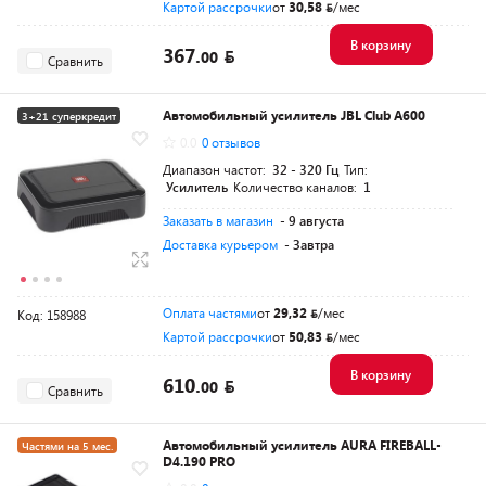
Картой рассрочки
от
30,58
/мес
В корзину
367.
00
Сравнить
Автомобильный усилитель JBL Club A600
3+21 суперкредит
0.0
0 отзывов
Диапазон частот:
32 - 320 Гц
Тип:
Усилитель
Количество каналов:
1
Заказать в магазин
- 9 августа
Доставка курьером
- Завтра
Оплата частями
от
29,32
/мес
Код: 158988
Картой рассрочки
от
50,83
/мес
В корзину
610.
00
Сравнить
Автомобильный усилитель AURA FIREBALL-
Частями на 5 мес.
D4.190 PRO