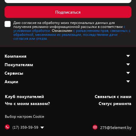
Подписаться
Даю согласие на обработку моих персональных данных для
получения рекламно-информационной рассылки в соответствии
с
условиями обработки.
Ознакомлен
с разъяснением прав, связанных с
обработкой, механизмом их реализации, последствиями дачи
согласия или отказа.
Компания
Покупателям
О нас
Сервисы
Адреса магазинов
Как сделать заказ
Акции
Новости
Оплата и доставка
Программа «Защита+»
Статьи и обзоры
Безналичный расчёт
Установка техники
Скидки и промокоды
Клуб покупателей
Cвязаться с нами
Вакансии
Обмен и возврат товара
Для игровых консолей
Белорусские товары
Что с моим заказом?
Статус ремонта
Контакты
Юридическая информация
Подписки на видеосервисы
Подарки
Выбор настроек Cookie
Дай пять добру!
Обработка персональных данных
Для мобильных устройств
Бонусы
Подарочные карты
Для компьютеров
Оплата частями
(17) 359-59-59
275@5element.by
Утилизация старой техники
Новинки