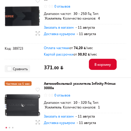
0.0
0 отзывов
Диапазон частот:
30 - 250 Гц
Тип:
Усилитель
Количество каналов:
4
Заказать в магазин
- 11 августа
Доставка курьером
- 11 августа
Оплата частями
от
74,20
/мес
Код: 389723
Картой рассрочки
от
30,92
/мес
В корзину
371.
00
Сравнить
Автомобильный усилитель Infinity Primus
Частями на 5 мес.
3000a
0.0
0 отзывов
Диапазон частот:
10 - 320 Гц
Тип:
Усилитель
Количество каналов:
1
Заказать в магазин
- 11 августа
Доставка курьером
- 11 августа