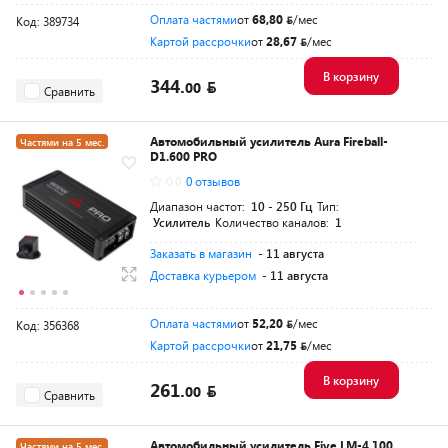
Оплата частями
от
68,80
/мес
Код: 389734
Картой рассрочки
от
28,67
/мес
В корзину
344.
00
Сравнить
Автомобильный усилитель Aura Fireball-
Частями на 5 мес.
D1.600 PRO
0.0
0 отзывов
Диапазон частот:
10 - 250 Гц
Тип:
Усилитель
Количество каналов:
1
Заказать в магазин
- 11 августа
Доставка курьером
- 11 августа
Оплата частями
от
52,20
/мес
Код: 356368
Картой рассрочки
от
21,75
/мес
В корзину
261.
00
Сравнить
Автомобильный усилитель Five LM-4.100
Частями на 5 мес.