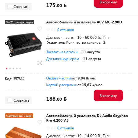
В корзину
175.
00
Сравнить
Автомобильный усилитель ACV MC-2.90D
3+21 суперкредит
0.0
0 отзывов
Диапазон частот:
10 - 50 000 Гц
Тип:
Усилитель
Количество каналов:
2
Заказать в магазин
- 11 августа
Доставка курьером
- 11 августа
Оплата частями
от
9,04
/мес
Код: 357814
Картой рассрочки
от
15,67
/мес
В корзину
188.
00
Сравнить
Автомобильный усилитель DL Audio Gryphon
Частями на 5 мес.
Pro 4.200 V.3
0.0
0 отзывов
Диапазон частот:
10 - 14 000 Гц
Тип: