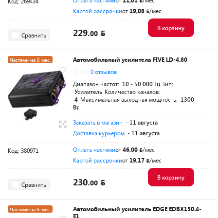
Оплата частями
от
11,01
/мес
Код: 269434
Картой рассрочки
от
19,08
/мес
В корзину
229.
00
Сравнить
Автомобильный усилитель FIVE LD-4.80
Частями на 5 мес.
0.0
0 отзывов
Диапазон частот:
10 - 50 000 Гц
Тип:
Усилитель
Количество каналов:
4
Максимальная выходная мощность:
1300
Вт
Заказать в магазин
- 11 августа
Доставка курьером
- 11 августа
Оплата частями
от
46,00
/мес
Код: 380971
Картой рассрочки
от
19,17
/мес
В корзину
230.
00
Сравнить
Автомобильный усилитель EDGE EDBX150.4-
Частями на 5 мес.
E1