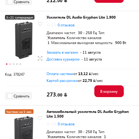
00
Сравнить
Усилитель DL Audio Gryphon Lite 1.900
3+21 суперкредит
0.0
0 отзывов
Диапазон частот:
30 - 250 Гц
Тип:
Усилитель
Количество каналов:
1
Максимальная выходная мощность:
900 Вт
Заказать в магазин
- 11 августа
Доставка курьером
- 11 августа
Оплата частями
от
13,12
/мес
Код: 378247
Картой рассрочки
от
22,75
/мес
В корзину
273.
00
Сравнить
Автомобильный усилитель DL Audio Gryphon
Частями на 5 мес.
Lite 1.500
0.0
0 отзывов
Диапазон частот:
30 - 250 Гц
Тип:
Усилитель
Количество каналов:
1