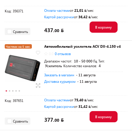
Оплата частями
от
21,01
/мес
Код: 356371
Картой рассрочки
от
36,42
/мес
В корзину
437.
00
Сравнить
Автомобильный усилитель ACV DX-4.150 v4
Частями на 5 мес.
0.0
0 отзывов
Диапазон частот:
10 - 50 000 Гц
Тип:
Усилитель
Количество каналов:
4
Заказать в магазин
- 11 августа
Доставка курьером
- 11 августа
Оплата частями
от
75,40
/мес
Код: 397651
Картой рассрочки
от
31,42
/мес
В корзину
377.
00
Сравнить