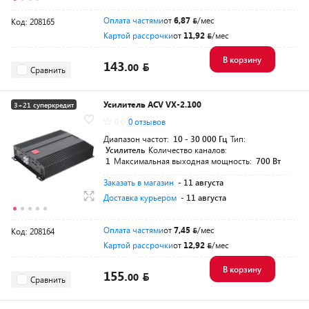
Оплата частями
от
6,87
/мес
Код: 208165
Картой рассрочки
от
11,92
/мес
В корзину
143.
00
Сравнить
Усилитель ACV VX-2.100
3+21 суперкредит
0.0
0 отзывов
Диапазон частот:
10 - 30 000 Гц
Тип:
Усилитель
Количество каналов:
1
Максимальная выходная мощность:
700 Вт
Заказать в магазин
- 11 августа
Доставка курьером
- 11 августа
Оплата частями
от
7,45
/мес
Код: 208164
Картой рассрочки
от
12,92
/мес
В корзину
155.
00
Сравнить