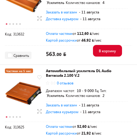
Усилитель
Количество каналов:
4
Заказать в магазин
- 11 августа
Доставка курьером
- 11 августа
Оплата частями
от
112,60
/мес
Код: 313632
Картой рассрочки
от
46,92
/мес
В корзину
563.
00
Сравнить
Автомобильный усилитель DL Audio
Частями на 5 мес.
Barracuda 2.100 V.2
0.0
0 отзывов
Диапазон частот:
10 - 9 000 Гц
Тип:
Усилитель
Количество каналов:
2
Заказать в магазин
- 11 августа
Доставка курьером
- 11 августа
Оплата частями
от
52,60
/мес
Код: 313625
Картой рассрочки
от
21,92
/мес