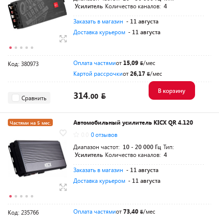
Усилитель
Количество каналов:
4
Заказать в магазин
- 11 августа
Доставка курьером
- 11 августа
Оплата частями
от
15,09
/мес
Код: 380973
Картой рассрочки
от
26,17
/мес
В корзину
314.
00
Сравнить
Автомобильный усилитель KICX QR 4.120
Частями на 5 мес.
0.0
0 отзывов
Диапазон частот:
10 - 20 000 Гц
Тип:
Усилитель
Количество каналов:
4
Заказать в магазин
- 11 августа
Доставка курьером
- 11 августа
Оплата частями
от
73,40
/мес
Код: 235766