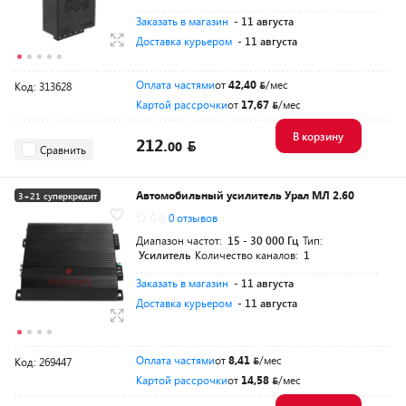
Заказать в магазин
- 11 августа
Доставка курьером
- 11 августа
Оплата частями
от
42,40
/мес
Код: 313628
Картой рассрочки
от
17,67
/мес
В корзину
212.
00
Сравнить
Автомобильный усилитель Урал МЛ 2.60
3+21 суперкредит
0.0
0 отзывов
Диапазон частот:
15 - 30 000 Гц
Тип:
Усилитель
Количество каналов:
1
Заказать в магазин
- 11 августа
Доставка курьером
- 11 августа
Оплата частями
от
8,41
/мес
Код: 269447
Картой рассрочки
от
14,58
/мес