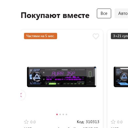
Покупают вместе
Все
Авто
Частями на 5 мес.
3+21 суп
Код:
310313
0.0
0.0