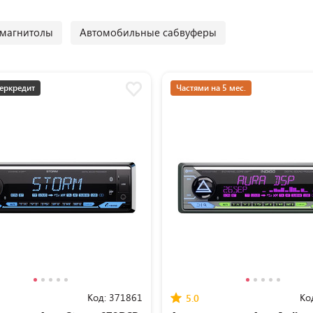
магнитолы
Автомобильные сабвуферы
еркредит
Частями на 5 мес.
Код:
371861
Ко
5.0