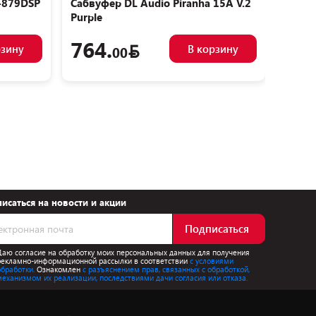
-879DSP
Сабвуфер DL Audio Piranha 15A V.2
USB-м
Purple
764.
33
рзину
В корзину
00
исаться на новости и акции
Подписаться
Даю согласие на обработку моих персональных данных для получения
рекламно-информационной рассылки в соответствии
с условиями
обработки.
Ознакомлен
с разъяснением прав, связанных с обработкой,
механизмом их реализации, последствиями дачи согласия или отказа.