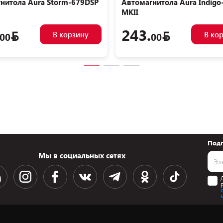
нитола Aura Storm-679DSP
Автомагнитола Aura Indigo
MKII
243.
В корзину
В ко
00
00
Подп
Мы в социальных сетях