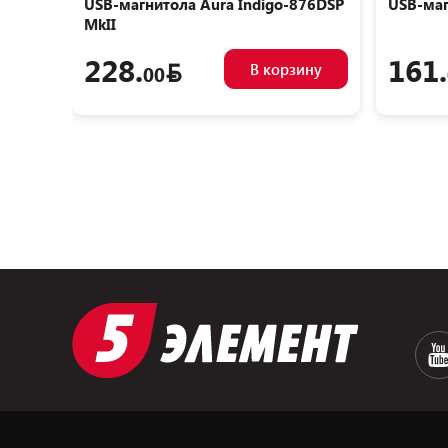
USB-магнитола Aura Indigo-876DSP
USB-маг
MkII
228.
161.
В корзину
00