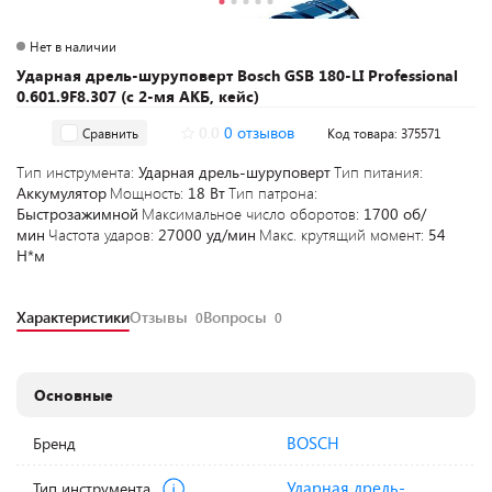
Нет в наличии
Ударная дрель-шуруповерт Bosch GSB 180-LI Professional
0.601.9F8.307 (с 2-мя АКБ, кейс)
0.0
0 отзывов
Сравнить
Код товара: 375571
Тип инструмента:
Ударная дрель-шуруповерт
Тип питания:
Аккумулятор
Мощность:
18 Вт
Тип патрона:
Быстрозажимной
Максимальное число оборотов:
1700 об/
мин
Частота ударов:
27000 уд/мин
Макс. крутящий момент:
54
Н*м
Характеристики
Отзывы
Вопросы
0
0
Основные
BOSCH
Бренд
Ударная дрель-
Тип инструмента