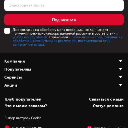
Подписаться
Даю согласие на обработку моих персональных данных для
получения рекламно-информационной рассылки в соответствии
с
условиями обработки.
Ознакомлен
с разъяснением прав, связанных с
обработкой, механизмом их реализации, последствиями дачи
согласия или отказа.
Компания
Покупателям
О нас
Сервисы
Адреса магазинов
Как сделать заказ
Акции
Новости
Оплата и доставка
Программа «Защита+»
Статьи и обзоры
Безналичный расчёт
Установка техники
Скидки и промокоды
Клуб покупателей
Cвязаться с нами
Вакансии
Обмен и возврат товара
Для игровых консолей
Белорусские товары
Что с моим заказом?
Статус ремонта
Контакты
Юридическая информация
Подписки на видеосервисы
Подарки
Выбор настроек Cookie
Дай пять добру!
Обработка персональных данных
Для мобильных устройств
Бонусы
Подарочные карты
Для компьютеров