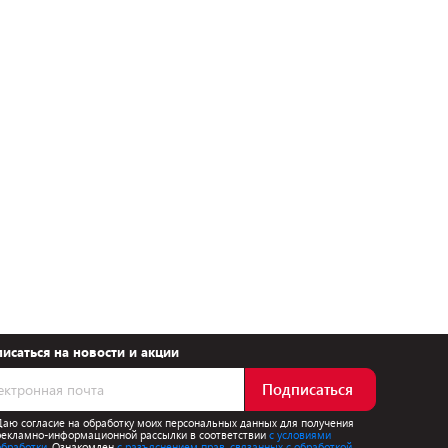
исаться на новости и акции
Подписаться
Даю согласие на обработку моих персональных данных для получения
рекламно-информационной рассылки в соответствии
с условиями
обработки.
Ознакомлен
с разъяснением прав, связанных с обработкой,