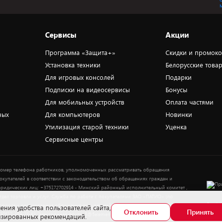
Сервисы
Акции
Программа «Защита+»
Скидки и промок
Установка техники
Белорусские това
Для игровых консолей
Подарки
Подписки на видеосервисы
Бонусы
Для мобильных устройств
Оплата частями
ных
Для компьютеров
Новинки
Утилизация старой техники
Уценка
Сервисные центры
омер телефона работников, уполномоченных рассматривать обращения
окупателей в соответствии с законодательством об обращениях граждан и
ридических лиц: +375172702914 - Минский районный исполнительный комитет ,
тдел торговли и услуг. Служба по работе с покупателями ЗАО «ПАТИО» (по
Выбор
опросам рассмотрения обращения покупателей о нарушении их прав): Тел.:
ения удобства пользователей сайта,
Отклонить
Принять
37517-359-23-83. Электронная почта: 5@5element.by
лизированных рекомендаций.