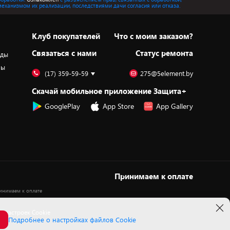
механизмом их реализации, последствиями дачи согласия или отказа.
Клуб покупателей
Что с моим заказом?
Cвязаться с нами
Статус ремонта
оды
ры
(17) 359-59-59
275@5element.by
Скачай мобильное приложение Защита+
GooglePlay
App Store
App Gallery
Принимаем к оплате
 настроек Cookie
Подробнее о настройках файлов Cookie