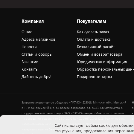
Компания
Покупателям
О нас
Как сделать заказ
Адреса магазинов
Оплата и доставка
Новости
Безналичный расчёт
Статьи и обзоры
Обмен и возврат товара
Вакансии
Юридическая информация
Контакты
Обработка персональных дан
Дай пять добру!
Подарочные карты
Закрытое акционерное общество «ПАТИО» 223018, Минская обл., Минский
Н
р-н, Ждановичский с/с, 53, вблизи д.Тарасово, оф. 503.1. Свидетельство о
п
государственной регистрации ЗАО «ПАТИО» выдано Мингорисполкомом
ю
на основании решения от 18.04.2001 № 491. УНП 100183195. Режим работы
о
интернет-магазина: с 9.00 до 21.00 ежедневно. Дата включения сведений об
в
Cайт использует файлы cookie для обеспеч
интернет-магазине 5element.by в Торговый реестр Республики Беларусь -
+
его улучшения, предоставления персона