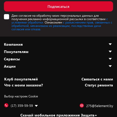
Подписаться
Даю согласие на обработку моих персональных данных для
получения рекламно-информационной рассылки в соответствии
с
условиями обработки.
Ознакомлен
с разъяснением прав, связанных с
обработкой, механизмом их реализации, последствиями дачи
согласия или отказа.
Компания
Покупателям
О нас
Сервисы
Адреса магазинов
Как сделать заказ
Акции
Новости
Оплата и доставка
Программа «Защита+»
Статьи и обзоры
Безналичный расчёт
Установка техники
Скидки и промокоды
Клуб покупателей
Cвязаться с нами
Вакансии
Обмен и возврат товара
Для игровых консолей
Белорусские товары
Что с моим заказом?
Статус ремонта
Контакты
Юридическая информация
Подписки на видеосервисы
Подарки
Выбор настроек Cookie
Дай пять добру!
Обработка персональных данных
Для мобильных устройств
Бонусы
Подарочные карты
Для компьютеров
Оплата частями
(17) 359-59-59
275@5element.by
Утилизация старой техники
Предзаказы
Скачай мобильное приложение Защита+