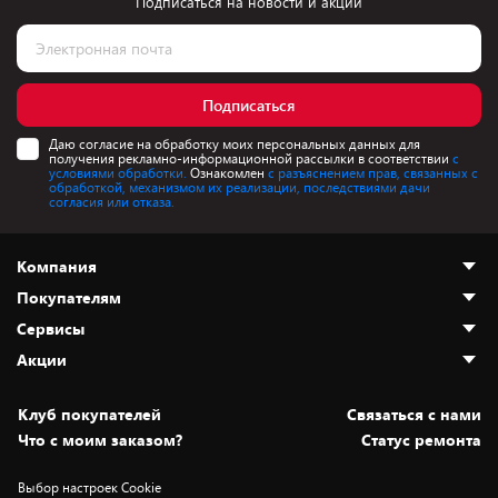
Подписаться на новости и акции
Подписаться
Даю согласие на обработку моих персональных данных для
получения рекламно-информационной рассылки в соответствии
с
условиями обработки.
Ознакомлен
с разъяснением прав, связанных с
обработкой, механизмом их реализации, последствиями дачи
согласия или отказа.
Компания
Покупателям
О нас
Сервисы
Адреса магазинов
Как сделать заказ
Акции
Новости
Оплата и доставка
Программа «Защита+»
Статьи и обзоры
Безналичный расчёт
Установка техники
Скидки и промокоды
Клуб покупателей
Cвязаться с нами
Вакансии
Обмен и возврат товара
Для игровых консолей
Белорусские товары
Что с моим заказом?
Статус ремонта
Контакты
Юридическая информация
Подписки на видеосервисы
Подарки
Выбор настроек Cookie
Дай пять добру!
Обработка персональных данных
Для мобильных устройств
Бонусы