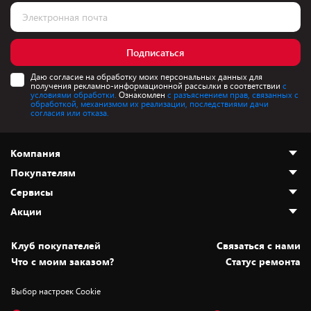
Подписаться
Даю согласие на обработку моих персональных данных для
получения рекламно-информационной рассылки в соответствии
с
условиями обработки.
Ознакомлен
с разъяснением прав, связанных с
обработкой, механизмом их реализации, последствиями дачи
согласия или отказа.
Компания
Покупателям
О нас
Сервисы
Адреса магазинов
Как сделать заказ
Акции
Новости
Оплата и доставка
Программа «Защита+»
Статьи и обзоры
Безналичный расчёт
Установка техники
Скидки и промокоды
Клуб покупателей
Cвязаться с нами
Вакансии
Обмен и возврат товара
Для игровых консолей
Белорусские товары
Что с моим заказом?
Статус ремонта
Контакты
Юридическая информация
Подписки на видеосервисы
Подарки
Выбор настроек Cookie
Дай пять добру!
Обработка персональных данных
Для мобильных устройств
Бонусы