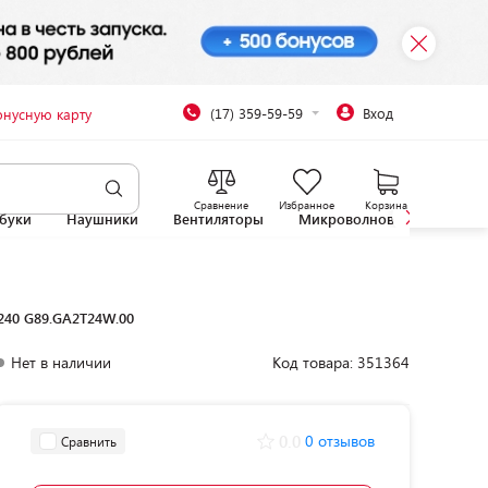
(17) 359-59-59
Вход
онусную карту
Сравнение
Избранное
Корзина
буки
Наушники
Вентиляторы
Микроволновые печи
 240 G89.GA2T24W.00
Нет в наличии
Код товара: 351364
0.0
0 отзывов
Сравнить