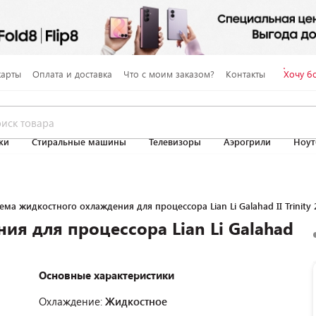
карты
Оплата и доставка
Что с моим заказом?
Контакты
Хочу б
ки
Стиральные машины
Телевизоры
Аэрогрили
Ноут
ема жидкостного охлаждения для процессора Lian Li Galahad II Trinity
ия для процессора Lian Li Galahad
Основные характеристики
Охлаждение:
Жидкостное