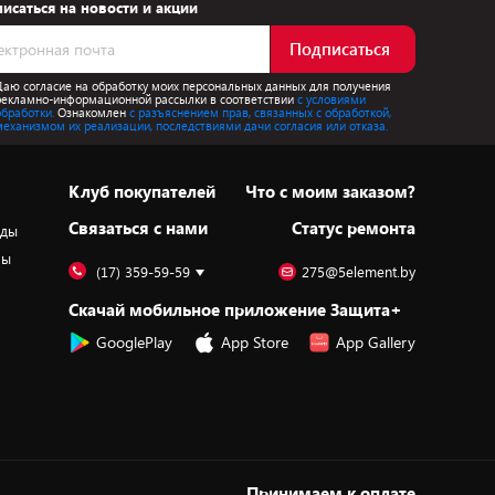
исаться на новости и акции
Подписаться
Даю согласие на обработку моих персональных данных для получения
рекламно-информационной рассылки в соответствии
с условиями
обработки.
Ознакомлен
с разъяснением прав, связанных с обработкой,
механизмом их реализации, последствиями дачи согласия или отказа.
Клуб покупателей
Что с моим заказом?
Cвязаться с нами
Статус ремонта
оды
ры
(17) 359-59-59
275@5element.by
Скачай мобильное приложение Защита+
GooglePlay
App Store
App Gallery
Принимаем к оплате