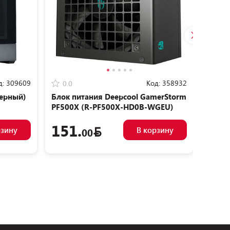
д:
309609
Код:
358932
0.0
0.0
черный)
Блок питания Deepcool GamerStorm
Блок 
PF500X (R-PF500X-HD0B-WGEU)
PN10
V2)
151.
40
рзину
В корзину
00