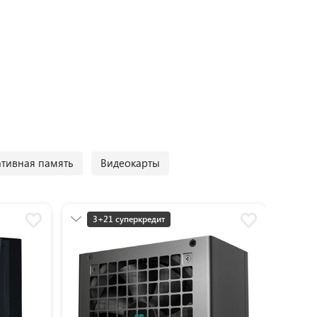
тивная память
Видеокарты
3+21 суперкредит
3+
Разумная цена
Ра