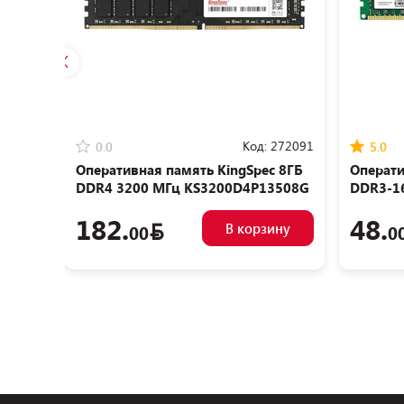
Код:
272091
0.0
5.0
Оперативная память KingSpec 8ГБ
Операти
DDR4 3200 МГц KS3200D4P13508G
DDR3-1
04
182.
48.
В корзину
00
0