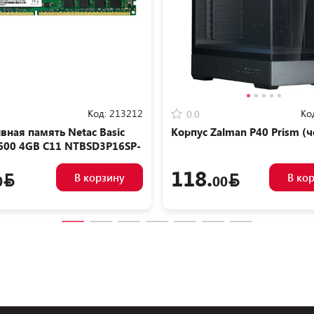
Код:
213212
Ко
0.0
вная память Netac Basic
Корпус Zalman P40 Prism (
600 4GB C11 NTBSD3P16SP-
118.
В корзину
В ко
0
00