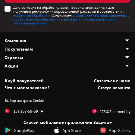
Даю согласие на обработку моих персональных данных для
получения рекламно-информационной рассылки в соответствии
с
условиями обработки.
Ознакомлен
с разъяснением прав, связанных с
обработкой, механизмом их реализации, последствиями дачи
согласия или отказа.
Компания
Покупателям
О нас
Сервисы
Адреса магазинов
Как сделать заказ
Акции
Новости
Оплата и доставка
Программа «Защита+»
Статьи и обзоры
Безналичный расчёт
Установка техники
Скидки и промокоды
Клуб покупателей
Cвязаться с нами
Вакансии
Обмен и возврат товара
Для игровых консолей
Белорусские товары
Что с моим заказом?
Статус ремонта
Контакты
Юридическая информация
Подписки на видеосервисы
Подарки
Выбор настроек Cookie
Дай пять добру!
Обработка персональных данных
Для мобильных устройств
Бонусы
Подарочные карты
Для компьютеров
Оплата частями
(17) 359-59-59
275@5element.by
Утилизация старой техники
Предзаказы
Скачай мобильное приложение Защита+
Сервисные центры
Новинки
GooglePlay
App Store
App Gallery