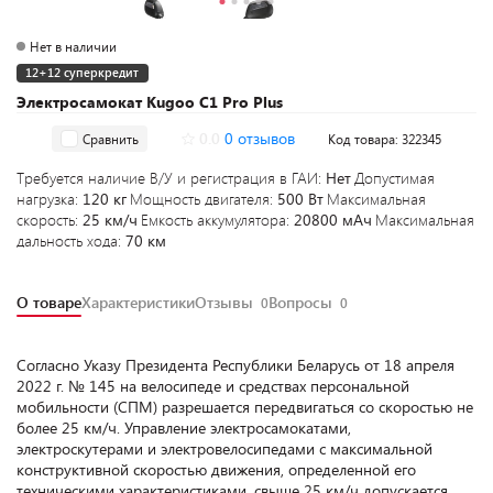
Нет в наличии
12+12 суперкредит
Электросамокат Kugoo C1 Pro Plus
0.0
0 отзывов
Сравнить
Код товара: 322345
Требуется наличие В/У и регистрация в ГАИ:
Нет
Допустимая
нагрузка:
120 кг
Мощность двигателя:
500 Вт
Максимальная
скорость:
25 км/ч
Емкость аккумулятора:
20800 мАч
Максимальная
дальность хода:
70 км
О товаре
Характеристики
Отзывы
Вопросы
0
0
Согласно Указу Президента Республики Беларусь от 18 апреля
2022 г. № 145 на велосипеде и средствах персональной
мобильности (СПМ) разрешается передвигаться со скоростью не
более 25 км/ч. Управление электросамокатами,
электроскутерами и электровелосипедами с максимальной
конструктивной скоростью движения, определенной его
техническими характеристиками, свыше 25 км/ч допускается