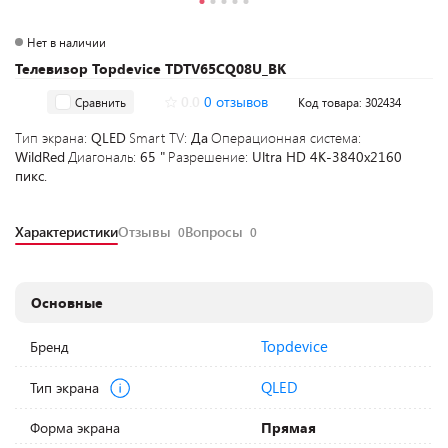
Нет в наличии
Телевизор Topdevice TDTV65CQ08U_BK
0.0
0 отзывов
Сравнить
Код товара: 302434
Тип экрана:
QLED
Smart TV:
Да
Операционная система:
WildRed
Диагональ:
65 "
Разрешение:
Ultra HD 4K-3840x2160
пикс.
Характеристики
Отзывы
Вопросы
0
0
Основные
Topdevice
Бренд
QLED
Тип экрана
Форма экрана
Прямая