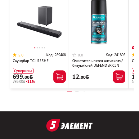
В
Код:
289408
Код:
241893
5.0
0.0
Саундбар TCL S55HE
Очиститель пятен антискотч/
Сау
битум/клей DEFENDER CLN
30810 (150мл)
Суперцена
Су
699.
12.
1,
00
00
789.00
-11%
1699