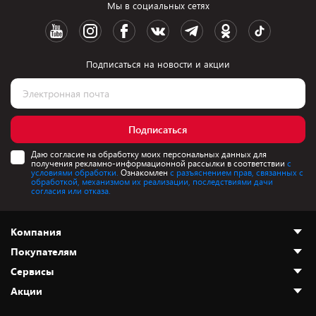
Мы в социальных сетях
Подписаться на новости и акции
Подписаться
Даю согласие на обработку моих персональных данных для
получения рекламно-информационной рассылки в соответствии
с
условиями обработки.
Ознакомлен
с разъяснением прав, связанных с
обработкой, механизмом их реализации, последствиями дачи
согласия или отказа.
Компания
Покупателям
О нас
Сервисы
Адреса магазинов
Как сделать заказ
Акции
Новости
Оплата и доставка
Программа «Защита+»