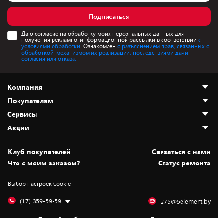
Подписаться
Даю согласие на обработку моих персональных данных для
получения рекламно-информационной рассылки в соответствии
с
условиями обработки.
Ознакомлен
с разъяснением прав, связанных с
обработкой, механизмом их реализации, последствиями дачи
согласия или отказа.
Компания
Покупателям
О нас
Сервисы
Адреса магазинов
Как сделать заказ
Акции
Новости
Оплата и доставка
Программа «Защита+»
Статьи и обзоры
Безналичный расчёт
Установка техники
Скидки и промокоды
Клуб покупателей
Cвязаться с нами
Вакансии
Обмен и возврат товара
Для игровых консолей
Белорусские товары
Что с моим заказом?
Статус ремонта
Контакты
Юридическая информация
Подписки на видеосервисы
Подарки
Выбор настроек Cookie
Дай пять добру!
Обработка персональных данных
Для мобильных устройств
Бонусы
Подарочные карты
Для компьютеров
Оплата частями
(17) 359-59-59
275@5element.by
Утилизация старой техники
Новинки