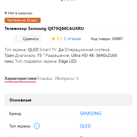
Нет в наличии
Частями на 24 мес.
Телевизор Samsung QE75Q60CAUXRU
4.5
2 отзыва
Сравнить
Код товара: 245867
Тип экрана:
QLED
Smart TV:
Да
Операционная система:
Tizen
Диагональ:
75 "
Разрешение:
Ultra HD 4K-3840x2160
пикс.
Тип подсветки экрана:
Edge LED
Характеристики
Отзывы
Вопросы
2
0
Основные
SAMSUNG
Бренд
QLED
Тип экрана