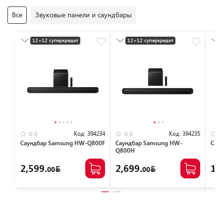
Все
Звуковые панели и саундбары
12+12 суперкредит
12+12 суперкредит
Разумная цена
Разумная цена
Код:
394234
Код:
394235
0.0
0.0
Саундбар Samsung HW-Q800F
Саундбар Samsung HW-
Сау
Q800H
2,599.
2,699.
1,
00
00