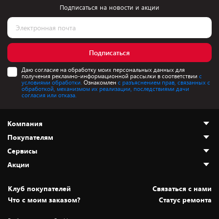
Подписаться на новости и акции
Подписаться
Даю согласие на обработку моих персональных данных для
получения рекламно-информационной рассылки в соответствии
с
условиями обработки.
Ознакомлен
с разъяснением прав, связанных с
обработкой, механизмом их реализации, последствиями дачи
согласия или отказа.
Компания
Покупателям
О нас
Сервисы
Адреса магазинов
Как сделать заказ
Акции
Новости
Оплата и доставка
Программа «Защита+»
Статьи и обзоры
Безналичный расчёт
Установка техники
Скидки и промокоды
Клуб покупателей
Cвязаться с нами
Вакансии
Обмен и возврат товара
Для игровых консолей
Белорусские товары
Что с моим заказом?
Статус ремонта
Контакты
Юридическая информация
Подписки на видеосервисы
Подарки