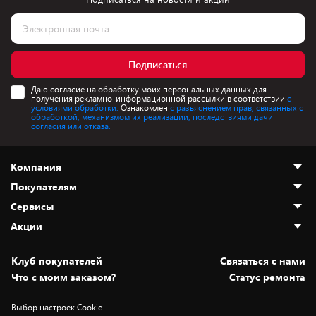
Подписаться
Даю согласие на обработку моих персональных данных для
получения рекламно-информационной рассылки в соответствии
с
условиями обработки.
Ознакомлен
с разъяснением прав, связанных с
обработкой, механизмом их реализации, последствиями дачи
согласия или отказа.
Компания
Покупателям
О нас
Сервисы
Адреса магазинов
Как сделать заказ
Акции
Новости
Оплата и доставка
Программа «Защита+»
Статьи и обзоры
Безналичный расчёт
Установка техники
Скидки и промокоды
Клуб покупателей
Cвязаться с нами
Вакансии
Обмен и возврат товара
Для игровых консолей
Белорусские товары
Что с моим заказом?
Статус ремонта
Контакты
Юридическая информация
Подписки на видеосервисы
Подарки
Выбор настроек Cookie
Дай пять добру!
Обработка персональных данных
Для мобильных устройств
Бонусы