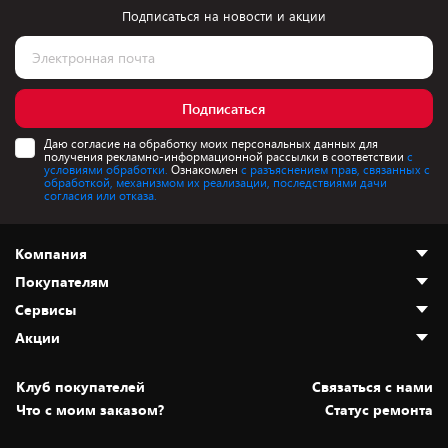
Подписаться на новости и акции
Подписаться
Даю согласие на обработку моих персональных данных для
получения рекламно-информационной рассылки в соответствии
с
условиями обработки.
Ознакомлен
с разъяснением прав, связанных с
обработкой, механизмом их реализации, последствиями дачи
согласия или отказа.
Компания
Покупателям
О нас
Сервисы
Адреса магазинов
Как сделать заказ
Акции
Новости
Оплата и доставка
Программа «Защита+»
Статьи и обзоры
Безналичный расчёт
Установка техники
Скидки и промокоды
Клуб покупателей
Cвязаться с нами
Вакансии
Обмен и возврат товара
Для игровых консолей
Белорусские товары
Что с моим заказом?
Статус ремонта
Контакты
Юридическая информация
Подписки на видеосервисы
Подарки