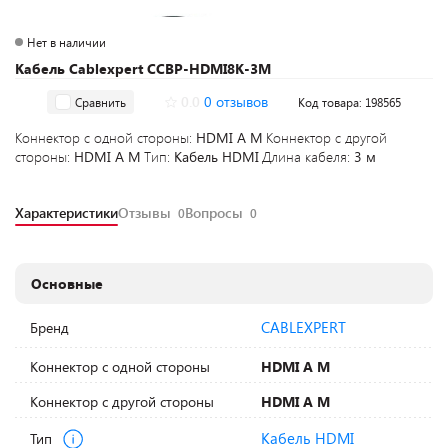
Нет в наличии
Кабель Cablexpert CCBP-HDMI8K-3M
0.0
0 отзывов
Сравнить
Код товара: 198565
Коннектор с одной стороны:
HDMI A M
Коннектор с другой
стороны:
HDMI A M
Тип:
Кабель HDMI
Длина кабеля:
3 м
Характеристики
Отзывы
Вопросы
0
0
Основные
CABLEXPERT
Бренд
Коннектор с одной стороны
HDMI A M
Коннектор с другой стороны
HDMI A M
Кабель HDMI
Тип