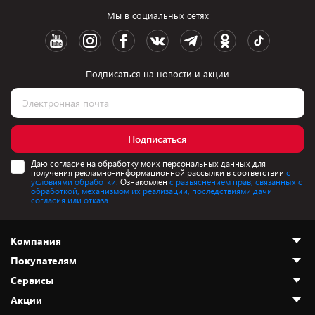
Мы в социальных сетях
Подписаться на новости и акции
Подписаться
Даю согласие на обработку моих персональных данных для
получения рекламно-информационной рассылки в соответствии
с
условиями обработки.
Ознакомлен
с разъяснением прав, связанных с
обработкой, механизмом их реализации, последствиями дачи
согласия или отказа.
Компания
Покупателям
О нас
Сервисы
Адреса магазинов
Как сделать заказ
Акции
Новости
Оплата и доставка
Программа «Защита+»