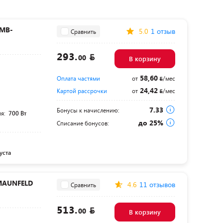
HMB-
5.0
1 отзыв
Сравнить
293.
00
В корзину
58,60
Оплата частями
от
/мес
24,42
Картой рассрочки
от
/мес
7.33
Бонусы к начислению:
ля:
700 Вт
до 25%
Списание бонусов:
уста
MAUNFELD
4.6
11 отзывов
Сравнить
513.
00
В корзину