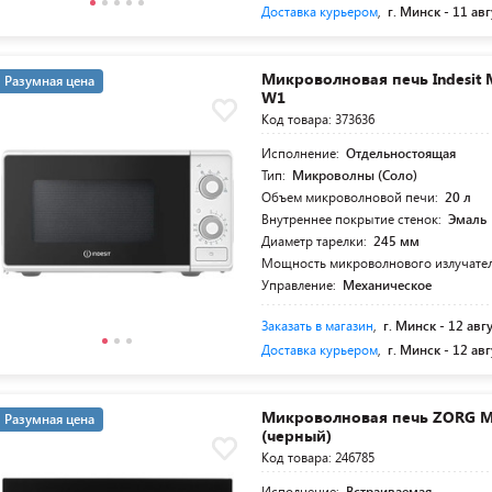
Доставка курьером
,
г. Минск -
11 авг
Микроволновая печь Indesit
Разумная цена
W1
Код товара: 373636
Исполнение:
Отдельностоящая
Тип:
Микроволны (Соло)
Объем микроволновой печи:
20 л
Внутреннее покрытие стенок:
Эмаль
Диаметр тарелки:
245 мм
Мощность микроволнового излучате
Управление:
Механическое
Заказать в магазин
,
г. Минск -
12 авг
Доставка курьером
,
г. Минск -
12 авг
Микроволновая печь ZORG M
Разумная цена
(черный)
Код товара: 246785
Исполнение:
Встраиваемая