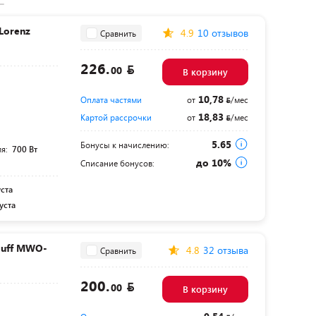
Lorenz
4.9
10 отзывов
Сравнить
226.
00
В корзину
10,78
Оплата частями
от
/мес
18,83
Картой рассрочки
от
/мес
5.65
Бонусы к начислению:
ля:
700 Вт
до 10%
Списание бонусов:
уста
уста
auff MWO-
4.8
32 отзыва
Сравнить
200.
00
В корзину