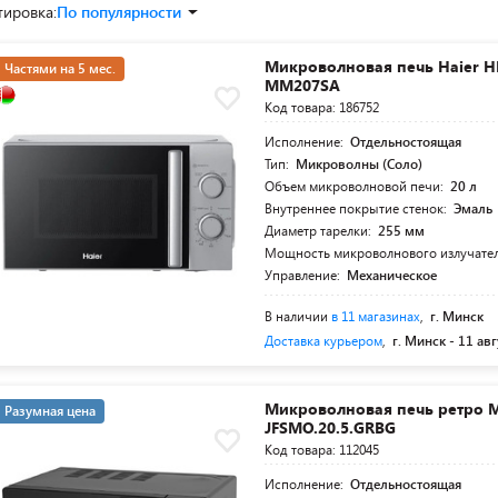
тировка:
По популярности
Микроволновая печь Haier 
Частями на 5 мес.
MM207SA
Код товара: 186752
Исполнение:
Отдельностоящая
Тип:
Микроволны (Соло)
Объем микроволновой печи:
20 л
Внутреннее покрытие стенок:
Эмаль
Диаметр тарелки:
255 мм
Мощность микроволнового излучате
Управление:
Механическое
В наличии
в 11 магазинах
,
г. Минск
Доставка курьером
,
г. Минск -
11 авг
Микроволновая печь ретро 
Разумная цена
JFSMO.20.5.GRBG
Код товара: 112045
Исполнение:
Отдельностоящая