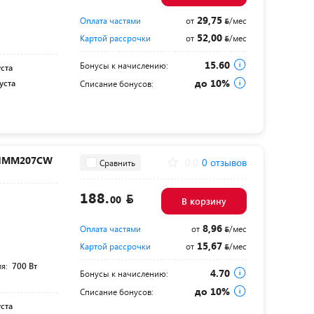
29,75
Оплата частями
от
/мес
52,00
Картой рассрочки
от
/мес
15.60
Бонусы к начислению:
уста
до 10%
уста
Списание бонусов:
 HMM207CW
0.0
0 отзывов
Сравнить
188.
00
В корзину
8,96
Оплата частями
от
/мес
15,67
Картой рассрочки
от
/мес
ля:
700 Вт
4.70
Бонусы к начислению:
до 10%
Списание бонусов:
уста