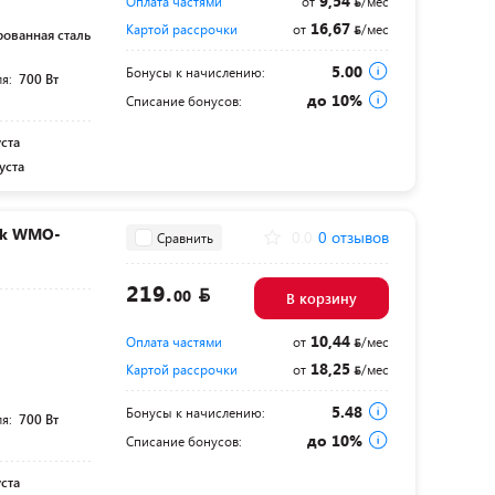
9,54
Оплата частями
от
/мес
16,67
Картой рассрочки
от
/мес
ованная сталь
5.00
Бонусы к начислению:
ля:
700 Вт
до 10%
Списание бонусов:
уста
уста
rk WMO-
0.0
0 отзывов
Сравнить
219.
00
В корзину
10,44
Оплата частями
от
/мес
18,25
Картой рассрочки
от
/мес
5.48
Бонусы к начислению:
ля:
700 Вт
до 10%
Списание бонусов:
уста