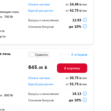
24,46
Оплата частями
от
/мес
42,75
Картой рассрочки
от
/мес
веющая сталь
ля:
700 Вт
12.83
Бонусы к начислению:
до 10%
Списание бонусов:
уста
уста
я печь
0.0
0 отзывов
Сравнить
645.
00
В корзину
30,75
Оплата частями
от
/мес
53,75
Картой рассрочки
от
/мес
16.13
Бонусы к начислению:
ля:
800 Вт
до 10%
Списание бонусов:
уста