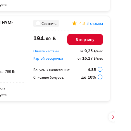
уста
i HYM-
4.3
3 отзыва
Сравнить
194.
00
В корзину
9,25
Оплата частями
от
/мес
16,17
Картой рассрочки
от
/мес
4.85
Бонусы к начислению:
ля:
700 Вт
до 10%
Списание бонусов:
уста
уста