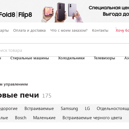
карты
Оплата и доставка
Что с моим заказом?
Контакты
Хочу б
ы
Стиральные машины
Холодильники
Телевизоры
Аэ
им управлением
овые печи
едорогие
Встраиваемые
Samsung
LG
Отдельностоящ
елые
Bosch
Маленькие
Встраиваемые черного цвета