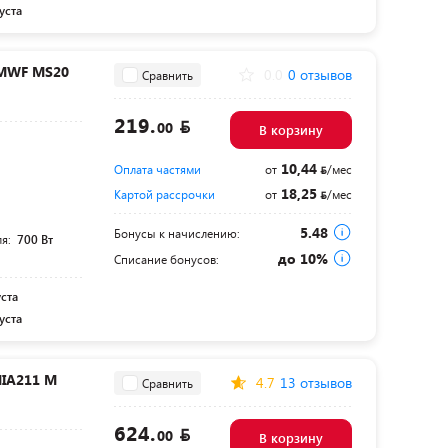
уста
 MWF MS20
0.0
0 отзывов
Сравнить
219.
00
В корзину
10,44
Оплата частями
от
/мес
18,25
Картой рассрочки
от
/мес
5.48
Бонусы к начислению:
ля:
700 Вт
до 10%
Списание бонусов:
уста
уста
IA211 M
4.7
13 отзывов
Сравнить
624.
00
В корзину