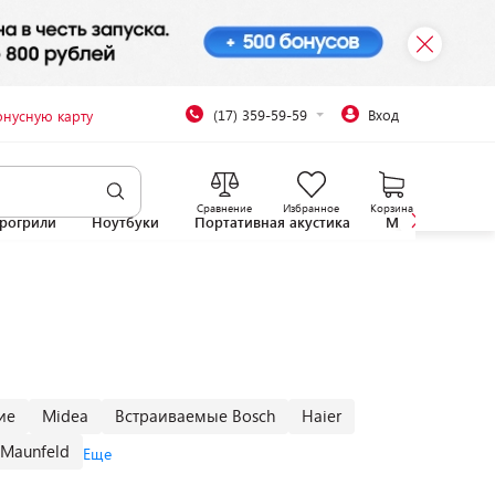
(17) 359-59-59
Вход
онусную карту
Сравнение
Избранное
Корзина
рогрили
Ноутбуки
Портативная акустика
Микроволновы
ие
Midea
Встраиваемые Bosch
Haier
Maunfeld
Еще