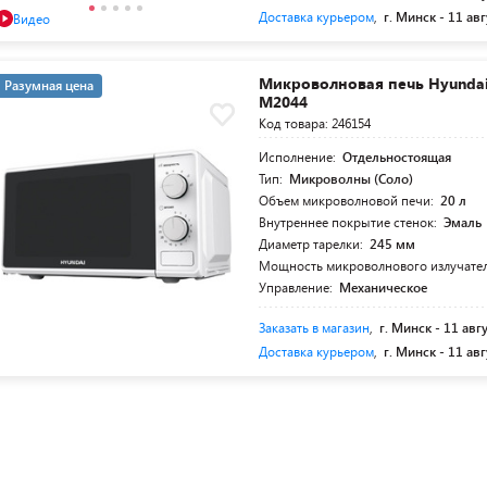
Доставка курьером
,
г. Минск -
11 авг
Видео
Микроволновая печь Hyunda
Разумная цена
M2044
Код товара: 246154
Исполнение:
Отдельностоящая
Тип:
Микроволны (Соло)
Объем микроволновой печи:
20 л
Внутреннее покрытие стенок:
Эмаль
Диаметр тарелки:
245 мм
Мощность микроволнового излучате
Управление:
Механическое
Заказать в магазин
,
г. Минск -
11 авг
Доставка курьером
,
г. Минск -
11 авг