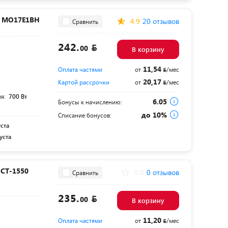
e MO17E1BH
4.9
20 отзывов
Сравнить
242.
00
В корзину
11,54
Оплата частями
от
/мес
20,17
Картой рассрочки
от
/мес
ля:
700 Вт
6.05
Бонусы к начислению:
до 10%
Списание бонусов:
уста
уста
CT-1550
0.0
0 отзывов
Сравнить
235.
00
В корзину
11,20
Оплата частями
от
/мес