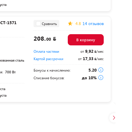
уста
CT-1571
4.8
14 отзывов
Сравнить
208.
00
В корзину
9,92
Оплата частями
от
/мес
17,33
Картой рассрочки
от
/мес
ованная сталь
5.20
Бонусы к начислению:
ля:
700 Вт
до 10%
Списание бонусов:
уста
уста