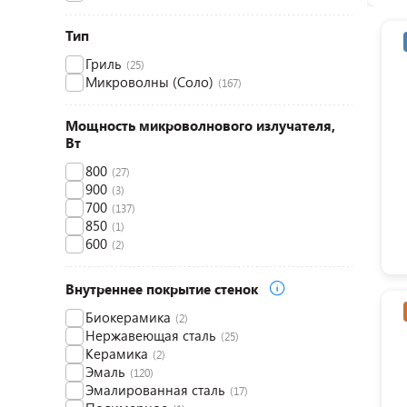
Тип
Гриль
(25)
Микроволны (Соло)
(167)
Мощность микроволнового излучателя,
Вт
800
(27)
900
(3)
700
(137)
850
(1)
600
(2)
Внутреннее покрытие стенок
Биокерамика
(2)
Нержавеющая сталь
(25)
Керамика
(2)
Эмаль
(120)
Эмалированная сталь
(17)