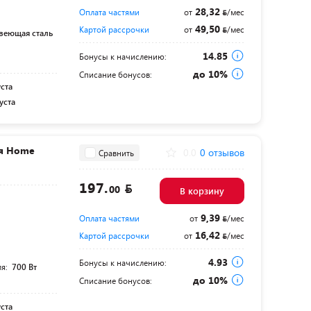
28,32
Оплата частями
от
/мес
49,50
Картой рассрочки
от
/мес
веющая сталь
14.85
Бонусы к начислению:
до 10%
Списание бонусов:
уста
уста
я Home
0.0
0 отзывов
Сравнить
197.
00
В корзину
9,39
Оплата частями
от
/мес
16,42
Картой рассрочки
от
/мес
4.93
Бонусы к начислению:
ля:
700 Вт
до 10%
Списание бонусов:
уста