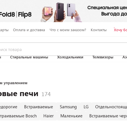
карты
Оплата и доставка
Что с моим заказом?
Контакты
Хочу б
ы
Стиральные машины
Холодильники
Телевизоры
Аэ
им управлением
овые печи
едорогие
Встраиваемые
Samsung
LG
Отдельностоящ
страиваемые Bosch
Haier
Маленькие
Встраиваемые чер