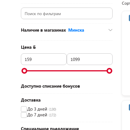
Сор
Наличие в магазинах
Минска
ул. Притыцкого, 156 (ТЦ «GreenCity», 2
этаж)
(16)
Цена
пр-т Дзержинского, 104-2 (ТЦ «Титан», 1
этаж)
(14)
пр-т Независимости, 154 (ТЦ «Корона»,
1 этаж)
(16)
пр-т Партизанский, 79 (ТЦ «Prizma»,
цокольный этаж)
(16)
д. Боровая, 74а (ТЦ «Экспобел»)
(19)
Доступно списание бонусов
ул. Денисовская, 8 (ТЦ «Корона-Сити», 1
этаж)
(11)
Доставка
До 3 дней
(130)
До 7 дней
(172)
Специальное предложение