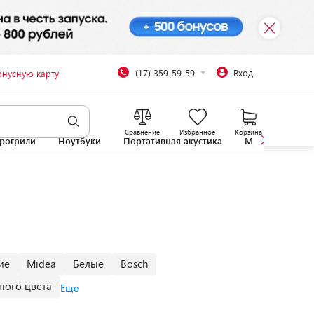
(17) 359-59-59
Вход
онусную карту
Сравнение
Избранное
Корзина
рогрили
Ноутбуки
Портативная акустика
Микроволновы
ие
Midea
Белые
Bosch
ного цвета
Еще