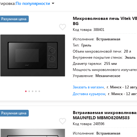
тировка:
По популярности
Микроволновая печь Vitek 
Разумная цена
BG
Код товара: 388401
Исполнение:
Встраиваемая
Тип:
Гриль
Объем микроволновой печи:
20 л
Внутреннее покрытие стенок:
Эмаль
Диаметр тарелки:
255 мм
Мощность микроволнового излучате
Управление:
Механическое
Заказать в магазин
,
г. Минск -
12 авг
Доставка курьером
,
г. Минск -
12 авг
Встраиваемая микроволнова
Разумная цена
MAUNFELD MBMO820MS03
Код товара: 248596
Исполнение:
Встраиваемая