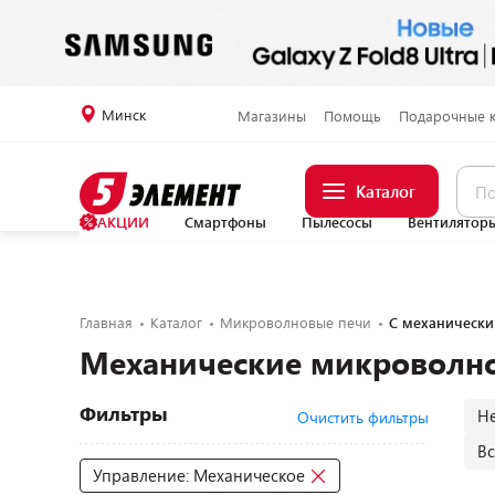
Минск
Магазины
Помощь
Подарочные 
Каталог
АКЦИИ
Смартфоны
Пылесосы
Вентилятор
Главная
Каталог
Микроволновые печи
С механическ
Механические микроволн
Фильтры
Н
Очистить фильтры
В
Управление: Механическое