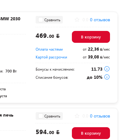
VBMW 2030
0.0
0 отзывов
Сравнить
469.
00
В корзину
22,36
Оплата частями
от
/мес
39,08
Картой рассрочки
от
/мес
11.73
Бонусы к начислению:
ля:
700 Вт
до 10%
Списание бонусов:
уста
уста
я печь
0.0
0 отзывов
Сравнить
594.
00
В корзину