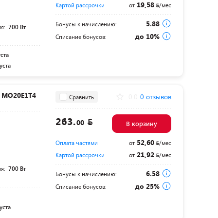
19,58
Картой рассрочки
от
/мес
5.88
Бонусы к начислению:
ля:
700 Вт
до 10%
Списание бонусов:
уста
уста
e MO20E1T4
0.0
0 отзывов
Сравнить
263.
00
В корзину
52,60
Оплата частями
от
/мес
21,92
Картой рассрочки
от
/мес
ля:
700 Вт
6.58
Бонусы к начислению:
до 25%
Списание бонусов:
уста