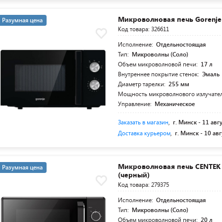
Mикроволновая печь Gorenj
Разумная цена
Код товара: 326611
Исполнение:
Отдельностоящая
Тип:
Микроволны (Соло)
Объем микроволновой печи:
17 л
Внутреннее покрытие стенок:
Эмаль
Диаметр тарелки:
255 мм
Мощность микроволнового излучате
Управление:
Механическое
Заказать в магазин
,
г. Минск -
11 авг
Доставка курьером
,
г. Минск -
10 авг
Микроволновая печь CENTEK 
Разумная цена
(черный)
Код товара: 279375
Исполнение:
Отдельностоящая
Тип:
Микроволны (Соло)
Объем микроволновой печи:
20 л