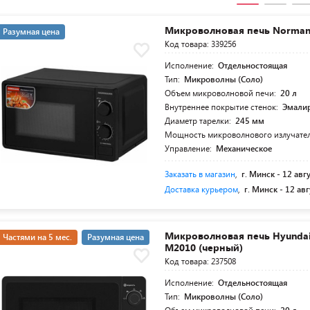
Микроволновая печь Norma
Разумная цена
Код товара: 339256
Исполнение:
Отдельностоящая
Тип:
Микроволны (Соло)
Объем микроволновой печи:
20 л
Внутреннее покрытие стенок:
Эмалир
Диаметр тарелки:
245 мм
Мощность микроволнового излучате
Управление:
Механическое
Заказать в магазин
,
г. Минск -
12 авг
Доставка курьером
,
г. Минск -
12 авг
Микроволновая печь Hyunda
Частями на 5 мес.
Разумная цена
M2010 (черный)
Код товара: 237508
Исполнение:
Отдельностоящая
Тип:
Микроволны (Соло)