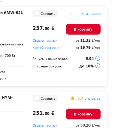
nn AMW-921
0.0
0 отзывов
Сравнить
237.
50
В корзину
11,32
Оплата частями
от
/мес
ованная сталь
19,79
Картой рассрочки
от
/мес
ля:
700 Вт
5.94
Бонусы к начислению:
до 10%
Списание бонусов:
уста
уста
i HYM-
5.0
3 отзыва
Сравнить
251.
00
В корзину
50,20
Оплата частями
от
/мес