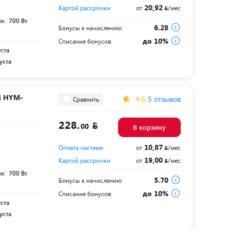
20,92
Картой рассрочки
от
/мес
ля:
700 Вт
6.28
Бонусы к начислению:
до 10%
Списание бонусов:
уста
уста
i HYM-
4.6
5 отзывов
Сравнить
228.
00
В корзину
10,87
Оплата частями
от
/мес
19,00
Картой рассрочки
от
/мес
ля:
700 Вт
5.70
Бонусы к начислению:
до 10%
Списание бонусов:
уста
уста