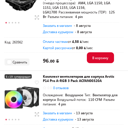
(гнездо процессора):
AM4, LGA 1150, LGA
1151, LGA 1155, LGA 1156,
LGA1700
Рассеиваемая мощность (TDP):
125
Вт
Разъем питания:
4 pin
Заказать в магазин
- 8 августа
Доставка курьером
- 8 августа
Оплата частями
от
4,58
/мес
Код: 263562
Картой рассрочки
от
8,00
/мес
В корзину
96.
00
Сравнить
Комплект вентиляторов для корпуса Arctic
5+19 суперкредит
P14 Pro A-RGB 3 Pack ACFAN00320A
Разумная цена
0.0
0 отзывов
Охлаждение:
Воздушное
Тип:
Вентилятор для
корпуса
Воздушный поток:
110 CFM
Разъем
питания:
4 pin
Заказать в магазин
- 13 августа
Доставка курьером
- 13 августа