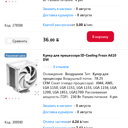
Заказать в магазин
- 8 августа
Доставка курьером
- 8 августа
Картой рассрочки
от
3,00
/мес
Код: 278588
В корзину
36.
00
Сравнить
Кулер для процессора ID-Cooling Frozn A410
Разумная цена
DW
0.0
0 отзывов
Охлаждение:
Воздушное
Тип:
Кулер для
процессора
Воздушный поток:
78.25
CFM
Сокет (гнездо процессора):
AM4, AM5,
LGA 1150, LGA 1151, LGA 1155, LGA 1156, LGA
1200, LGA 1851, LGA1700
Рассеиваемая
мощность (TDP):
230 Вт
Разъем питания:
4 pin
Заказать в магазин
- 8 августа
Доставка курьером
- 8 августа
Оплата частями
от
4,24
/мес
Код: 309590
Картой рассрочки
от
7,42
/мес