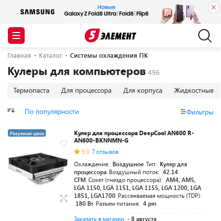
Главная
Каталог
Системы охлаждения ПК
Кулеры для компьютеров
Термопаста
Для процессора
Для корпуса
Жидкостные
По популярности
Фильтры
Кулер для процессора DeepCool AN600 R-
Разумная цена
AN600-BKNNMN-G
5.0
7 отзывов
Охлаждение:
Воздушное
Тип:
Кулер для
процессора
Воздушный поток:
42.14
CFM
Сокет (гнездо процессора):
AM4, AM5,
LGA 1150, LGA 1151, LGA 1155, LGA 1200, LGA
1851, LGA1700
Рассеиваемая мощность (TDP):
180 Вт
Разъем питания:
4 pin
Заказать в магазин
- 8 августа