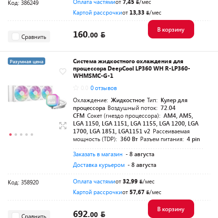
Оплата частями
от
7,45
/мес
Код: 386249
Картой рассрочки
от
13,33
/мес
В корзину
160.
00
Сравнить
Система жидкостного охлаждения для
Разумная цена
процессора DeepCool LP360 WH R-LP360-
WHMSMC-G-1
0.0
0 отзывов
Охлаждение:
Жидкостное
Тип:
Кулер для
процессора
Воздушный поток:
72.04
CFM
Сокет (гнездо процессора):
AM4, AM5,
LGA 1150, LGA 1151, LGA 1155, LGA 1200, LGA
1700, LGA 1851, LGA1151 v2
Рассеиваемая
мощность (TDP):
360 Вт
Разъем питания:
4 pin
Заказать в магазин
- 8 августа
Доставка курьером
- 8 августа
Оплата частями
от
32,99
/мес
Код: 358920
Картой рассрочки
от
57,67
/мес
В корзину
692.
00
Сравнить