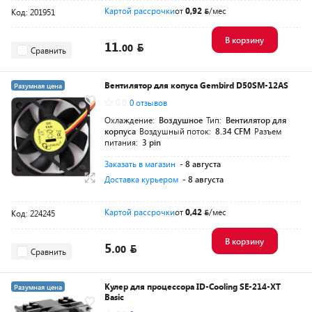
Картой рассрочки
от
0,92
/мес
Код: 201951
В корзину
11.
00
Сравнить
Вентилятор для копуса Gembird D50SM-12AS
Разумная цена
0.0
0 отзывов
Охлаждение:
Воздушное
Тип:
Вентилятор для
корпуса
Воздушный поток:
8.34 CFM
Разъем
питания:
3 pin
Заказать в магазин
- 8 августа
Доставка курьером
- 8 августа
Картой рассрочки
от
0,42
/мес
Код: 224245
В корзину
5.
00
Сравнить
Кулер для процессора ID-Cooling SE-214-XT
Разумная цена
Basic