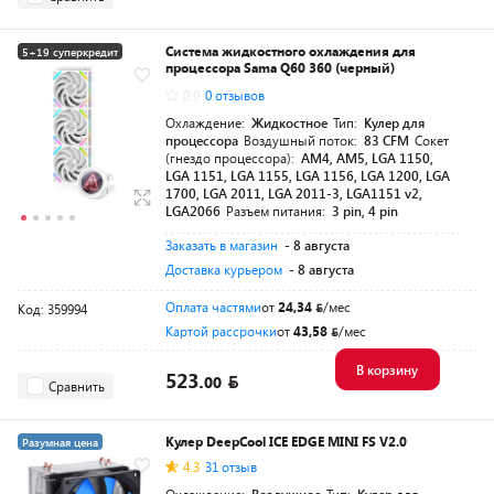
Система жидкостного охлаждения для
5+19 суперкредит
процессора Sama Q60 360 (черный)
Разумная цена
0.0
0 отзывов
Охлаждение:
Жидкостное
Тип:
Кулер для
процессора
Воздушный поток:
83 CFM
Сокет
(гнездо процессора):
AM4, AM5, LGA 1150,
LGA 1151, LGA 1155, LGA 1156, LGA 1200, LGA
1700, LGA 2011, LGA 2011-3, LGA1151 v2,
LGA2066
Разъем питания:
3 pin, 4 pin
Заказать в магазин
- 8 августа
Доставка курьером
- 8 августа
Оплата частями
от
24,34
/мес
Код: 359994
Картой рассрочки
от
43,58
/мес
В корзину
523.
00
Сравнить
Кулер DeepCool ICE EDGE MINI FS V2.0
Разумная цена
4.3
31 отзыв