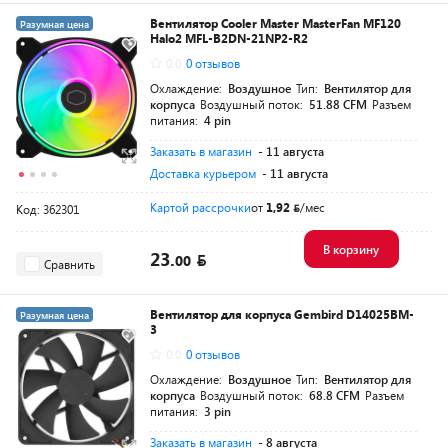
Вентилятор Cooler Master MasterFan MF120
Разумная цена
Halo2 MFL-B2DN-21NP2-R2
0.0
0 отзывов
Охлаждение:
Воздушное
Тип:
Вентилятор для
корпуса
Воздушный поток:
51.88 CFM
Разъем
питания:
4 pin
Заказать в магазин
- 11 августа
Доставка курьером
- 11 августа
Картой рассрочки
от
1,92
/мес
Код: 362301
В корзину
23.
00
Сравнить
Вентилятор для корпуса Gembird D14025BM-
Разумная цена
3
0.0
0 отзывов
Охлаждение:
Воздушное
Тип:
Вентилятор для
корпуса
Воздушный поток:
68.8 CFM
Разъем
питания:
3 pin
Заказать в магазин
- 8 августа