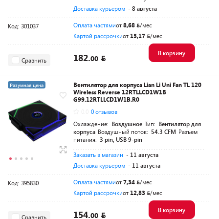
Доставка курьером
- 8 августа
Оплата частями
от
8,68
/мес
Код: 301037
Картой рассрочки
от
15,17
/мес
В корзину
182.
00
Сравнить
Вентилятор для корпуса Lian Li Uni Fan TL 120
Разумная цена
Wireless Reverse 12RTLLCD1W1B
G99.12RTLLCD1W1B.R0
0.0
0 отзывов
Охлаждение:
Воздушное
Тип:
Вентилятор для
корпуса
Воздушный поток:
54.3 CFM
Разъем
питания:
3 pin, USB 9-pin
Заказать в магазин
- 11 августа
Доставка курьером
- 11 августа
Оплата частями
от
7,34
/мес
Код: 395830
Картой рассрочки
от
12,83
/мес
В корзину
154.
00
Сравнить