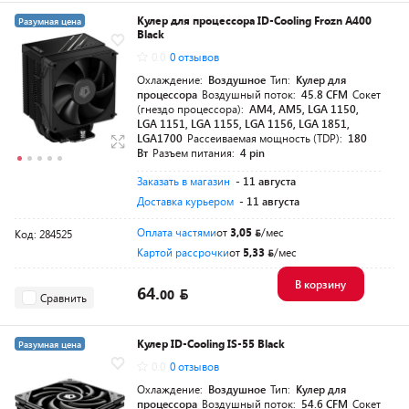
Кулер для процессора ID-Cooling Frozn A400
Разумная цена
Black
0.0
0 отзывов
Охлаждение:
Воздушное
Тип:
Кулер для
процессора
Воздушный поток:
45.8 CFM
Сокет
(гнездо процессора):
AM4, AM5, LGA 1150,
LGA 1151, LGA 1155, LGA 1156, LGA 1851,
LGA1700
Рассеиваемая мощность (TDP):
180
Вт
Разъем питания:
4 pin
Заказать в магазин
- 11 августа
Доставка курьером
- 11 августа
Оплата частями
от
3,05
/мес
Код: 284525
Картой рассрочки
от
5,33
/мес
В корзину
64.
00
Сравнить
Кулер ID-Cooling IS-55 Black
Разумная цена
0.0
0 отзывов
Охлаждение:
Воздушное
Тип:
Кулер для
процессора
Воздушный поток:
54.6 CFM
Сокет