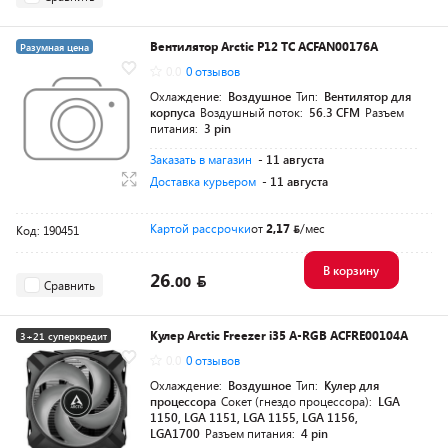
Вентилятор Arctic P12 TC ACFAN00176A
Разумная цена
0.0
0 отзывов
Охлаждение:
Воздушное
Тип:
Вентилятор для
корпуса
Воздушный поток:
56.3 CFM
Разъем
питания:
3 pin
Заказать в магазин
- 11 августа
Доставка курьером
- 11 августа
Картой рассрочки
от
2,17
/мес
Код: 190451
В корзину
26.
00
Сравнить
Кулер Arctic Freezer i35 A-RGB ACFRE00104A
3+21 суперкредит
0.0
0 отзывов
Разумная цена
Охлаждение:
Воздушное
Тип:
Кулер для
процессора
Сокет (гнездо процессора):
LGA
1150, LGA 1151, LGA 1155, LGA 1156,
LGA1700
Разъем питания:
4 pin