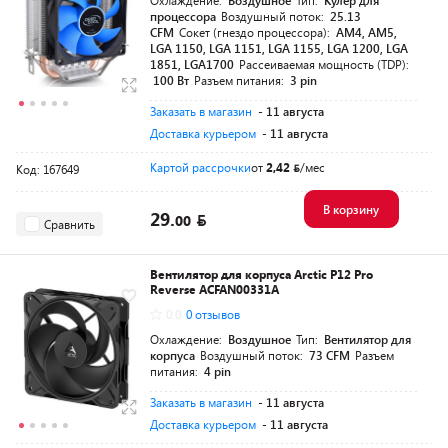
Охлаждение:
Воздушное
Тип:
Кулер для
процессора
Воздушный поток:
25.13
CFM
Сокет (гнездо процессора):
AM4, AM5,
LGA 1150, LGA 1151, LGA 1155, LGA 1200, LGA
1851, LGA1700
Рассеиваемая мощность (TDP):
100 Вт
Разъем питания:
3 pin
Заказать в магазин
- 11 августа
Доставка курьером
- 11 августа
Картой рассрочки
от
2,42
/мес
Код: 167649
В корзину
29.
00
Сравнить
Вентилятор для корпуса Arctic P12 Pro
Reverse ACFAN00331A
0.0
0 отзывов
Охлаждение:
Воздушное
Тип:
Вентилятор для
корпуса
Воздушный поток:
73 CFM
Разъем
питания:
4 pin
Заказать в магазин
- 11 августа
Доставка курьером
- 11 августа