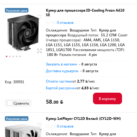
Кулер для процессора ID-Cooling Frozn A410
Разумная цена
SE
0.0
0 отзывов
Охлаждение:
Воздушное
Тип:
Кулер для
процессора
Воздушный поток:
55.2 CFM
Сокет
(гнездо процессора):
AM4, AM5, LGA 1150,
LGA 1151, LGA 1155, LGA 1156, LGA 1200, LGA
1851, LGA1700
Рассеиваемая мощность (TDP):
180 Вт
Разъем питания:
4 pin
Заказать в магазин
- 8 августа
Доставка курьером
- 8 августа
Оплата частями
от
2,77
/мес
Код: 309591
Картой рассрочки
от
4,83
/мес
В корзину
58.
00
Сравнить
Кулер 1stPlayer CY12D Белый (CY12D-WH)
Разумная цена
0.0
0 отзывов
Охлаждение:
Воздушное
Тип:
Кулер для