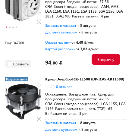
процессора
Воздушный поток:
57.56
CFM
Сокет (гнездо процессора):
AM4, AM5,
LGA 1150, LGA 1151, LGA 1155, LGA 1156, LGA
1851, LGA1700
Разъем питания:
4 pin
Заказать в магазин
- 8 августа
Доставка курьером
- 8 августа
Оплата частями
от
4,48
/мес
Код: 347708
Картой рассрочки
от
7,83
/мес
В корзину
94.
00
Сравнить
Кулер DeepCool CK-11508 (DP-ICAS-CK11508)
Разумная цена
0.0
0 отзывов
Охлаждение:
Воздушное
Тип:
Кулер для
процессора
Воздушный поток:
42.35
CFM
Сокет (гнездо процессора):
LGA 1155, LGA
1156
Рассеиваемая мощность (TDP):
65
Вт
Разъем питания:
3 pin
Заказать в магазин
- 8 августа
Доставка курьером
- 8 августа