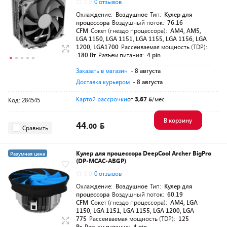
0.0
0 отзывов
Охлаждение:
Воздушное
Тип:
Кулер для
процессора
Воздушный поток:
76.16
CFM
Сокет (гнездо процессора):
AM4, AM5,
LGA 1150, LGA 1151, LGA 1155, LGA 1156, LGA
1200, LGA1700
Рассеиваемая мощность (TDP):
180 Вт
Разъем питания:
4 pin
Заказать в магазин
- 8 августа
Доставка курьером
- 8 августа
Картой рассрочки
от
3,67
/мес
Код: 284545
В корзину
44.
00
Сравнить
Кулер для процессора DeepCool Archer BigPro
Разумная цена
(DP-MCAC-ABGP)
0.0
0 отзывов
Охлаждение:
Воздушное
Тип:
Кулер для
процессора
Воздушный поток:
60.19
CFM
Сокет (гнездо процессора):
AM4, LGA
1150, LGA 1151, LGA 1155, LGA 1200, LGA
775
Рассеиваемая мощность (TDP):
125
Вт
Разъем питания:
4 pin