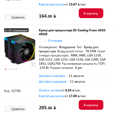
Картой рассрочки
от
13,67
/мес
В корзину
164.
00
Сравнить
Кулер для процессора ID-Cooling Frozn A620
5+19 суперкредит
ARGB
Разумная цена
0.0
0 отзывов
Охлаждение:
Воздушное
Тип:
Кулер для
процессора
Воздушный поток:
78 CFM
Сокет
(гнездо процессора):
AM4, AM5, LGA 1150,
LGA 1151, LGA 1155, LGA 1156, LGA 1200, LGA
1851, LGA1700
Рассеиваемая мощность (TDP):
270 Вт
Разъем питания:
4 pin
Заказать в магазин
- 11 августа
Доставка курьером
- 11 августа
Оплата частями
от
9,54
/мес
Код: 322764
Картой рассрочки
от
17,08
/мес
В корзину
205.
00
Сравнить