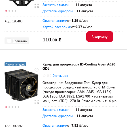
Заказать в магазин
- 11 августа
Доставка курьером
- 11 августа
Оплата частями
от
5,29
/мес
Код: 190483
Картой рассрочки
от
9,17
/мес
В корзину
110.
00
Сравнить
Кулер для процессора ID-Cooling Frozn A620
Разумная цена
GDL
0.0
0 отзывов
Охлаждение:
Воздушное
Тип:
Кулер для
процессора
Воздушный поток:
78 CFM
Сокет
(гнездо процессора):
AM4, AM5, LGA 115X,
LGA 1200, LGA 1851, LGA1700
Рассеиваемая
мощность (TDP):
270 Вт
Разъем питания:
4 pin
Заказать в магазин
- 11 августа
Доставка курьером
- 11 августа
Оплата частями
от
7,82
/мес
Код: 309592