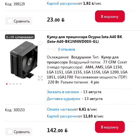
Картой рассрочки
от
1,92
/мес
Код: 398129
В корзину
23.
00
Сравнить
Кулер для процессора Ocypus Iota A40 BK
5+19 суперкредит
(Iota-A40-BK1NNWD00X-GL)
Разумная цена
0.0
0 отзывов
Охлаждение:
Воздушное
Тип:
Кулер для
процессора
Воздушный поток:
77 CFM
Сокет
(гнездо процессора):
AM4, AM5, LGA 1150,
LGA 1151, LGA 1155, LGA 1156, LGA 1200, LGA
1851, LGA1700
Рассеиваемая мощность (TDP):
220 Вт
Разъем питания:
4 pin
Заказать в магазин
- 13 августа
Доставка курьером
- 13 августа
Оплата частями
от
6,61
/мес
Код: 300153
Картой рассрочки
от
11,83
/мес
В корзину
142.
00
Сравнить