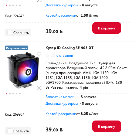
Доставка курьером
- 8 августа
Картой рассрочки
от
1,58
/мес
Код: 224242
В корзину
19.
00
Сравнить
Кулер ID-Cooling SE-903-XT
Разумная цена
0.0
0 отзывов
Охлаждение:
Воздушное
Тип:
Кулер для
процессора
Воздушный поток:
45.8 CFM
Сокет
(гнездо процессора):
AM4, LGA 1150, LGA
1151, LGA 1155, LGA 1156, LGA 1200,
LGA1700
Рассеиваемая мощность (TDP):
130
Вт
Разъем питания:
4 pin
Заказать в магазин
- 8 августа
Доставка курьером
- 8 августа
Картой рассрочки
от
3,25
/мес
Код: 269907
В корзину
39.
00
Сравнить