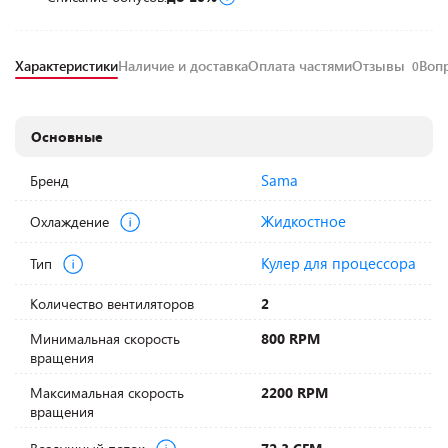
Характеристики
Наличие и доставка
Оплата частями
Отзывы
Воп
0
Основные
Sama
Бренд
Жидкостное
Охлаждение
Кулер для процессора
Тип
Количество вентиляторов
2
Минимальная скорость
800 RPM
вращения
Максимальная скорость
2200 RPM
вращения