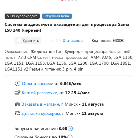
5+19 суперкредит
Разумная цена
Система жидкостного охлаждения для процессора Sama
L50 240 (черный)
0.0
0 отзывов
Сравнить
Код товара: 360008
Охлаждение:
Жидкостное
Тип:
Кулер для процессора
Воздушный
поток:
72.3 CFM
Сокет (гнездо процессора):
AM4, AM5, LGA 1150,
LGA 1151, LGA 1155, LGA 1156, LGA 1200, LGA 1700, LGA 1851,
LGA1151 v2
Разъем питания:
3 pin, 4 pin
Оплата частями
от
6.84
/мес
Картой рассрочки,
от
12.25
/мес
Заказать в магазин
, г. Минск
- 11 августа
Доставка курьером
, г. Минск
- 11 августа
Бонусы к начислению:
3.68
Списание бонусов:
до 10%