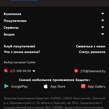
Компания
Покупателям
О нас
Сервисы
Адреса магазинов
Как сделать заказ
Акции
Новости
Оплата и доставка
Программа «Защита+»
Статьи и обзоры
Безналичный расчёт
Установка техники
Скидки и промокоды
Клуб покупателей
Cвязаться с нами
Вакансии
Обмен и возврат товара
Для игровых консолей
Белорусские товары
Что с моим заказом?
Статус ремонта
Контакты
Юридическая информация
Подписки на видеосервисы
Подарки
Выбор настроек Cookie
Дай пять добру!
Обработка персональных данных
Для мобильных устройств
Бонусы
Подарочные карты
Для компьютеров
Оплата частями
(17) 359-59-59
275@5element.by
Утилизация старой техники
Предзаказы
Скачай мобильное приложение Защита+
Сервисные центры
Новинки
GooglePlay
App Store
App Gallery
Уценка
Закрытое акционерное общество «ПАТИО» 223018, Минская обл., Минский
р-н, Ждановичский с/с, 53, вблизи д.Тарасово, оф. 503.1. Свидетельство о
государственной регистрации ЗАО «ПАТИО» выдано Мингорисполкомом