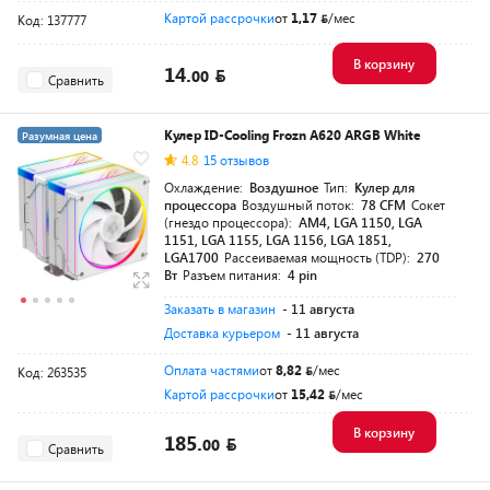
Картой рассрочки
от
1,17
/мес
Код: 137777
В корзину
14.
00
Сравнить
Кулер ID-Cooling Frozn A620 ARGB White
Разумная цена
4.8
15 отзывов
Охлаждение:
Воздушное
Тип:
Кулер для
процессора
Воздушный поток:
78 CFM
Сокет
(гнездо процессора):
AM4, LGA 1150, LGA
1151, LGA 1155, LGA 1156, LGA 1851,
LGA1700
Рассеиваемая мощность (TDP):
270
Вт
Разъем питания:
4 pin
Заказать в магазин
- 11 августа
Доставка курьером
- 11 августа
Оплата частями
от
8,82
/мес
Код: 263535
Картой рассрочки
от
15,42
/мес
В корзину
185.
00
Сравнить