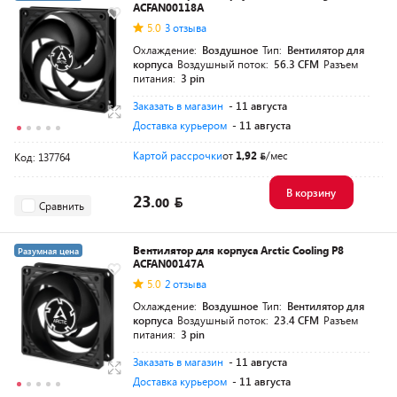
ACFAN00118A
5.0
3 отзыва
Охлаждение:
Воздушное
Тип:
Вентилятор для
корпуса
Воздушный поток:
56.3 CFM
Разъем
питания:
3 pin
Заказать в магазин
- 11 августа
Доставка курьером
- 11 августа
Картой рассрочки
от
1,92
/мес
Код: 137764
В корзину
23.
00
Сравнить
Вентилятор для корпуса Arctic Cooling P8
Разумная цена
ACFAN00147A
5.0
2 отзыва
Охлаждение:
Воздушное
Тип:
Вентилятор для
корпуса
Воздушный поток:
23.4 CFM
Разъем
питания:
3 pin
Заказать в магазин
- 11 августа
Доставка курьером
- 11 августа