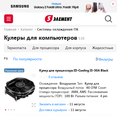
Главная
Каталог
Системы охлаждения ПК
Кулеры для компьютеров
Термопаста
Для процессора
Для корпуса
Жидкостные
По популярности
Фильтры
Кулер для процессора ID-Cooling IS-30A Black
Разумная цена
0.0
0 отзывов
Охлаждение:
Воздушное
Тип:
Кулер для
процессора
Воздушный поток:
40 CFM
Сокет
(гнездо процессора):
AM4, AM5
Рассеиваемая
мощность (TDP):
100 Вт
Разъем питания:
4 pin
Заказать в магазин
- 11 августа
Доставка курьером
- 11 августа