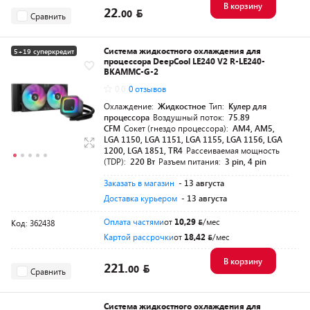
В корзину
22.
00
Сравнить
Система жидкостного охлаждения для
5+19 суперкредит
процессора DeepCool LE240 V2 R-LE240-
Разумная цена
BKAMMC-G-2
0.0
0 отзывов
Охлаждение:
Жидкостное
Тип:
Кулер для
процессора
Воздушный поток:
75.89
CFM
Сокет (гнездо процессора):
AM4, AM5,
LGA 1150, LGA 1151, LGA 1155, LGA 1156, LGA
1200, LGA 1851, TR4
Рассеиваемая мощность
(TDP):
220 Вт
Разъем питания:
3 pin, 4 pin
Заказать в магазин
- 13 августа
Доставка курьером
- 13 августа
Оплата частями
от
10,29
/мес
Код: 362438
Картой рассрочки
от
18,42
/мес
В корзину
221.
00
Сравнить
Система жидкостного охлаждения для