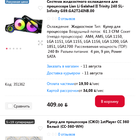
Система жидкостного охлаждения для
Разумная цена
процессора Lian Li Galahad II Trinity 240 SL-
Infinity G89.GA2T24INB.00
0.0
0 отзывов
Охлаждение:
Жидкостное
Тип:
Кулер для
процессора
Воздушный поток:
61.3 CFM
Сокет
(гнездо процессора):
AM4, AM5, LGA 1150,
LGA 1151, LGA 1155, LGA 1156, LGA 1200, LGA
1851, LGA1700
Рассеиваемая мощность (TDP):
240 Вт
Разъем питания:
4 pin, 9 pin, Power
SATA
Заказать в магазин
- 11 августа
Доставка курьером
- 11 августа
Оплата частями
от
19,50
/мес
Код: 351362
Картой рассрочки
от
34,08
/мес
В корзину
409.
00
Сравнить
Кулер для процессора (СЖО) 1stPlayer CC 360
5+19 суперкредит
Белый (CC-360-WH)
Разумная цена
0.0
0 отзывов