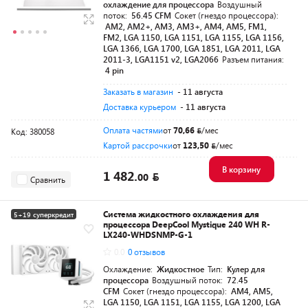
охлаждение для процессора
Воздушный
поток:
56.45 CFM
Сокет (гнездо процессора):
AM2, AM2+, AM3, AM3+, AM4, AM5, FM1,
FM2, LGA 1150, LGA 1151, LGA 1155, LGA 1156,
LGA 1366, LGA 1700, LGA 1851, LGA 2011, LGA
2011-3, LGA1151 v2, LGA2066
Разъем питания:
4 pin
Заказать в магазин
- 11 августа
Доставка курьером
- 11 августа
Оплата частями
от
70,66
/мес
Код: 380058
Картой рассрочки
от
123,50
/мес
В корзину
1 482.
00
Сравнить
Система жидкостного охлаждения для
5+19 суперкредит
процессора DeepCool Mystique 240 WH R-
Разумная цена
LX240-WHDSNMP-G-1
0.0
0 отзывов
Охлаждение:
Жидкостное
Тип:
Кулер для
процессора
Воздушный поток:
72.45
CFM
Сокет (гнездо процессора):
AM4, AM5,
LGA 1150, LGA 1151, LGA 1155, LGA 1200, LGA