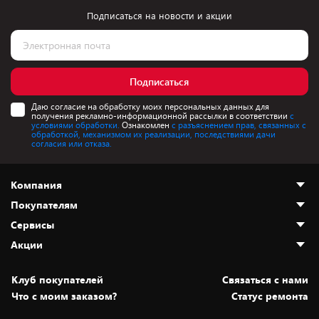
Подписаться на новости и акции
Подписаться
Даю согласие на обработку моих персональных данных для
получения рекламно-информационной рассылки в соответствии
с
условиями обработки.
Ознакомлен
с разъяснением прав, связанных с
обработкой, механизмом их реализации, последствиями дачи
согласия или отказа.
Компания
Покупателям
О нас
Сервисы
Адреса магазинов
Как сделать заказ
Акции
Новости
Оплата и доставка
Программа «Защита+»
Статьи и обзоры
Безналичный расчёт
Установка техники
Скидки и промокоды
Клуб покупателей
Cвязаться с нами
Вакансии
Обмен и возврат товара
Для игровых консолей
Белорусские товары
Что с моим заказом?
Статус ремонта
Контакты
Юридическая информация
Подписки на видеосервисы
Подарки