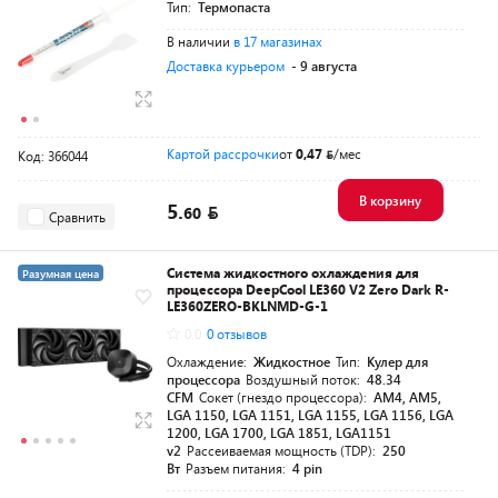
Тип:
Термопаста
В наличии
в 17 магазинах
Доставка курьером
- 9 августа
Картой рассрочки
от
0,47
/мес
Код: 366044
В корзину
5.
60
Сравнить
Система жидкостного охлаждения для
Разумная цена
процессора DeepCool LE360 V2 Zero Dark R-
LE360ZERO-BKLNMD-G-1
0.0
0 отзывов
Охлаждение:
Жидкостное
Тип:
Кулер для
процессора
Воздушный поток:
48.34
CFM
Сокет (гнездо процессора):
AM4, AM5,
LGA 1150, LGA 1151, LGA 1155, LGA 1156, LGA
1200, LGA 1700, LGA 1851, LGA1151
v2
Рассеиваемая мощность (TDP):
250
Вт
Разъем питания:
4 pin