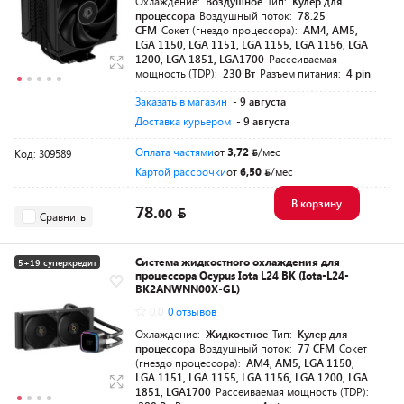
Охлаждение:
Воздушное
Тип:
Кулер для
процессора
Воздушный поток:
78.25
CFM
Сокет (гнездо процессора):
AM4, AM5,
LGA 1150, LGA 1151, LGA 1155, LGA 1156, LGA
1200, LGA 1851, LGA1700
Рассеиваемая
мощность (TDP):
230 Вт
Разъем питания:
4 pin
Заказать в магазин
- 9 августа
Доставка курьером
- 9 августа
Оплата частями
от
3,72
/мес
Код: 309589
Картой рассрочки
от
6,50
/мес
В корзину
78.
00
Сравнить
Система жидкостного охлаждения для
5+19 суперкредит
процессора Ocypus Iota L24 BK (Iota-L24-
Разумная цена
BK2ANWNN00X-GL)
0.0
0 отзывов
Охлаждение:
Жидкостное
Тип:
Кулер для
процессора
Воздушный поток:
77 CFM
Сокет
(гнездо процессора):
AM4, AM5, LGA 1150,
LGA 1151, LGA 1155, LGA 1156, LGA 1200, LGA
1851, LGA1700
Рассеиваемая мощность (TDP):