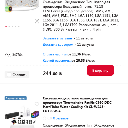
Охлаждение:
Жидкостное
Тип:
Кулер для
процессора
Воздушный поток:
71.18
CFM
Сокет (гнездо процессора):
AM2, AM3,
AM4, AM5, FM1, FM2, LGA 1150, LGA 1151, LGA
1155, LGA 1156, LGA 1366, LGA 1851, LGA 2011,
LGA 2011-3, LGA1700
Рассеиваемая мощность
(TDP):
300 Вт
Разъем питания:
4 pin
Заказать в магазин
- 11 августа
Доставка курьером
- 11 августа
Оплата частями
от
11,36
/мес
Код: 347704
Картой рассрочки
от
20,33
/мес
В корзину
244.
00
Сравнить
Система жидкостного охлаждения для
Разумная цена
процессора Thermaltake Pacific C360 DDC
Hard Tube Water Cooling Kit CL-W243-
CU12SW-A
0.0
0 отзывов
Охлаждение:
Жидкостное
Тип:
Жидкостное