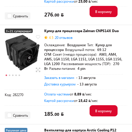
Картой рассрочки
от
23,00
/мес
В корзину
276.
00
Сравнить
Кулер для процессора Zalman CNPS14X Duo
3+21 суперкредит
4.5
20 отзывов
Разумная цена
Охлаждение:
Воздушное
Тип:
Кулер для
процессора
Воздушный поток:
69.12
CFM
Сокет (гнездо процессора):
AM3, AM4,
AM5, LGA 1150, LGA 1151, LGA 1155, LGA 1156,
LGA 1200
Рассеиваемая мощность (TDP):
270
Вт
Разъем питания:
4 pin
Заказать в магазин
- 13 августа
Доставка курьером
- 13 августа
Оплата частями
от
8,89
/мес
Код: 282270
Картой рассрочки
от
15,42
/мес
В корзину
185.
00
Сравнить
Вентилятор для корпуса Arctic Cooling P12
Разумная цена