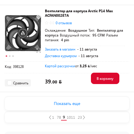
Вентилятор для корпуса Arctic P14 Max
ACFAN00287A
0.0
0 отзывов
Охлаждение:
Воздушное
Тип:
Вентилятор для
корпуса
Воздушный поток:
95 CFM
Разъем
питания:
4 pin
Заказать в магазин
- 11 августа
Доставка курьером
- 11 августа
Картой рассрочки
от
3,25
/мес
Код: 398128
В корзину
39.
00
Сравнить
Показать еще
9
1
...
7
8
10
11
...
23