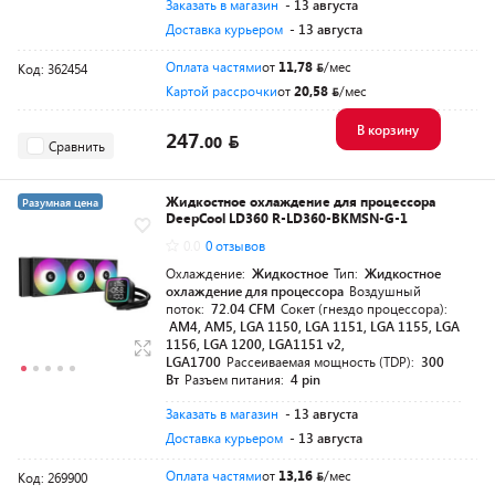
Заказать в магазин
- 13 августа
Доставка курьером
- 13 августа
Оплата частями
от
11,78
/мес
Код: 362454
Картой рассрочки
от
20,58
/мес
В корзину
247.
00
Сравнить
Жидкостное охлаждение для процессора
Разумная цена
DeepCool LD360 R-LD360-BKMSN-G-1
0.0
0 отзывов
Охлаждение:
Жидкостное
Тип:
Жидкостное
охлаждение для процессора
Воздушный
поток:
72.04 CFM
Сокет (гнездо процессора):
AM4, AM5, LGA 1150, LGA 1151, LGA 1155, LGA
1156, LGA 1200, LGA1151 v2,
LGA1700
Рассеиваемая мощность (TDP):
300
Вт
Разъем питания:
4 pin
Заказать в магазин
- 13 августа
Доставка курьером
- 13 августа
Оплата частями
от
13,16
/мес
Код: 269900