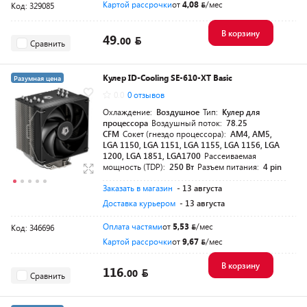
Картой рассрочки
от
4,08
/мес
Код: 329085
В корзину
49.
00
Сравнить
Кулер ID-Cooling SE-610-XT Basic
Разумная цена
0.0
0 отзывов
Охлаждение:
Воздушное
Тип:
Кулер для
процессора
Воздушный поток:
78.25
CFM
Сокет (гнездо процессора):
AM4, AM5,
LGA 1150, LGA 1151, LGA 1155, LGA 1156, LGA
1200, LGA 1851, LGA1700
Рассеиваемая
мощность (TDP):
250 Вт
Разъем питания:
4 pin
Заказать в магазин
- 13 августа
Доставка курьером
- 13 августа
Оплата частями
от
5,53
/мес
Код: 346696
Картой рассрочки
от
9,67
/мес
В корзину
116.
00
Сравнить