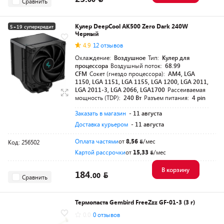
Сравнить
Кулер DeepCool AK500 Zero Dark 240W
5+19 суперкредит
Черный
Разумная цена
4.9
12 отзывов
Охлаждение:
Воздушное
Тип:
Кулер для
процессора
Воздушный поток:
68.99
CFM
Сокет (гнездо процессора):
AM4, LGA
1150, LGA 1151, LGA 1155, LGA 1200, LGA 2011,
LGA 2011-3, LGA 2066, LGA1700
Рассеиваемая
мощность (TDP):
240 Вт
Разъем питания:
4 pin
Заказать в магазин
- 11 августа
Доставка курьером
- 11 августа
Оплата частями
от
8,56
/мес
Код: 256502
Картой рассрочки
от
15,33
/мес
В корзину
184.
00
Сравнить
Термопаста Gembird FreeZzz GF-01-3 (3 г)
0.0
0 отзывов