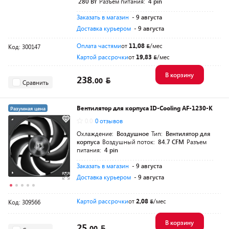
280 Вт
Разъем питания:
4 pin
Заказать в магазин
- 9 августа
Доставка курьером
- 9 августа
Оплата частями
от
11,08
/мес
Код: 300147
Картой рассрочки
от
19,83
/мес
В корзину
238.
00
Сравнить
Вентилятор для корпуса ID-Cooling AF-1230-K
Разумная цена
0.0
0 отзывов
Охлаждение:
Воздушное
Тип:
Вентилятор для
корпуса
Воздушный поток:
84.7 CFM
Разъем
питания:
4 pin
Заказать в магазин
- 9 августа
Доставка курьером
- 9 августа
Картой рассрочки
от
2,08
/мес
Код: 309566
В корзину
25.
00