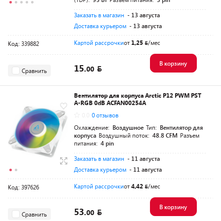
Заказать в магазин
- 13 августа
Доставка курьером
- 13 августа
Картой рассрочки
от
1,25
/мес
Код: 339882
В корзину
15.
00
Сравнить
Вентилятор для корпуса Arctic P12 PWM PST
A-RGB 0dB ACFAN00254A
0.0
0 отзывов
Охлаждение:
Воздушное
Тип:
Вентилятор для
корпуса
Воздушный поток:
48.8 CFM
Разъем
питания:
4 pin
Заказать в магазин
- 11 августа
Доставка курьером
- 11 августа
Картой рассрочки
от
4,42
/мес
Код: 397626
В корзину
53.
00
Сравнить