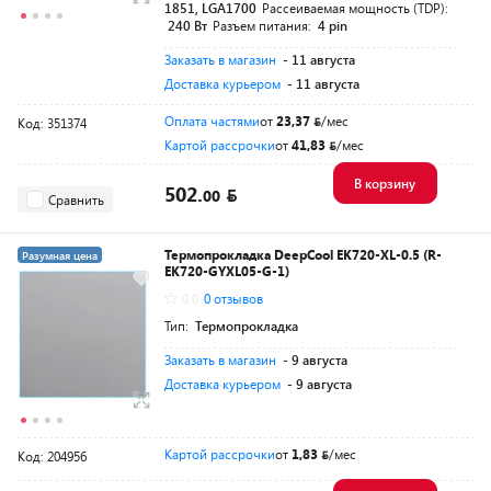
1851, LGA1700
Рассеиваемая мощность (TDP):
240 Вт
Разъем питания:
4 pin
Заказать в магазин
- 11 августа
Доставка курьером
- 11 августа
Оплата частями
от
23,37
/мес
Код: 351374
Картой рассрочки
от
41,83
/мес
В корзину
502.
00
Сравнить
Термопрокладка DeepCool EK720-XL-0.5 (R-
Разумная цена
EK720-GYXL05-G-1)
0.0
0 отзывов
Тип:
Термопрокладка
Заказать в магазин
- 9 августа
Доставка курьером
- 9 августа
Картой рассрочки
от
1,83
/мес
Код: 204956