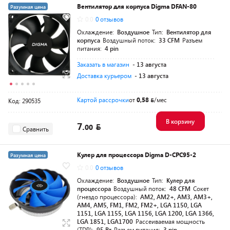
Вентилятор для корпуса Digma DFAN-80
Разумная цена
0.0
0 отзывов
Охлаждение:
Воздушное
Тип:
Вентилятор для
корпуса
Воздушный поток:
33 CFM
Разъем
питания:
4 pin
Заказать в магазин
- 13 августа
Доставка курьером
- 13 августа
Картой рассрочки
от
0,58
/мес
Код: 290535
В корзину
7.
00
Сравнить
Кулер для процессора Digma D-CPC95-2
Разумная цена
0.0
0 отзывов
Охлаждение:
Воздушное
Тип:
Кулер для
процессора
Воздушный поток:
48 CFM
Сокет
(гнездо процессора):
AM2, AM2+, AM3, AM3+,
AM4, AM5, FM1, FM2, FM2+, LGA 1150, LGA
1151, LGA 1155, LGA 1156, LGA 1200, LGA 1366,
LGA 1851, LGA1700
Рассеиваемая мощность
(TDP):
95 Вт
Разъем питания:
3 pin