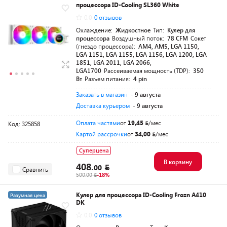
процессора ID-Cooling SL360 White
0.0
0 отзывов
Охлаждение:
Жидкостное
Тип:
Кулер для
процессора
Воздушный поток:
78 CFM
Сокет
(гнездо процессора):
AM4, AM5, LGA 1150,
LGA 1151, LGA 1155, LGA 1156, LGA 1200, LGA
1851, LGA 2011, LGA 2066,
LGA1700
Рассеиваемая мощность (TDP):
350
Вт
Разъем питания:
4 pin
Заказать в магазин
- 9 августа
Доставка курьером
- 9 августа
Оплата частями
от
19,45
/мес
Код: 325858
Картой рассрочки
от
34,00
/мес
Суперцена
В корзину
408.
00
Сравнить
500.00
-18%
Кулер для процессора ID-Cooling Frozn A410
Разумная цена
DK
0.0
0 отзывов