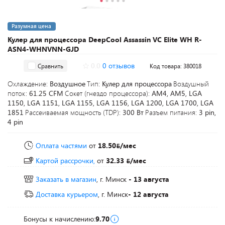
Разумная цена
Кулер для процессора DeepCool Assassin VC Elite WH R-
ASN4-WHNVNN-GJD
0.0
0 отзывов
Сравнить
Код товара: 380018
Охлаждение:
Воздушное
Тип:
Кулер для процессора
Воздушный
поток:
61.25 CFM
Сокет (гнездо процессора):
AM4, AM5, LGA
1150, LGA 1151, LGA 1155, LGA 1156, LGA 1200, LGA 1700, LGA
1851
Рассеиваемая мощность (TDP):
300 Вт
Разъем питания:
3 pin,
4 pin
Оплата частями
от
18.50
/мес
Картой рассрочки,
от
32.33
/мес
Заказать в магазин
, г. Минск
- 13 августа
Доставка курьером
, г. Минск
- 12 августа
Бонусы к начислению:
9.70