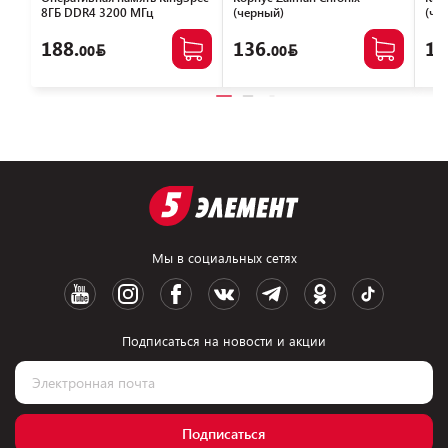
8ГБ DDR4 3200 МГц
(черный)
(че
KS3200D4P13508G
188.
136.
12
00
00
Мы в социальных сетях
Подписаться на новости и акции
Подписаться