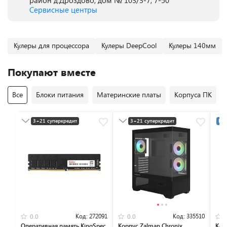
район д.Дроздово, дом № 103/3-7, 7-50
Сервисные центры
Кулеры для процессора
Кулеры DeepCool
Кулеры 140мм
Покупают вместе
Все
Блоки питания
Материнские платы
Корпуса ПК
3+21 суперкредит
3+21 суперкредит
Раз
Разумная цена
Разумная цена
Код:
272091
Код:
335510
0.0
0.0
Оперативная память KingSpec
Корпус Zalman Chronix
Кор