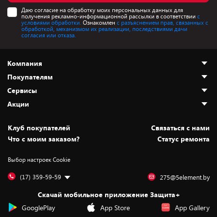
Даю согласие на обработку моих персональных данных для
получения рекламно-информационной рассылки в соответствии
с
условиями обработки.
Ознакомлен
с разъяснением прав, связанных с
обработкой, механизмом их реализации, последствиями дачи
согласия или отказа.
Компания
Покупателям
О нас
Сервисы
Адреса магазинов
Как сделать заказ
Акции
Новости
Оплата и доставка
Программа «Защита+»
Статьи и обзоры
Безналичный расчёт
Установка техники
Скидки и промокоды
Клуб покупателей
Cвязаться с нами
Вакансии
Обмен и возврат товара
Для игровых консолей
Белорусские товары
Что с моим заказом?
Статус ремонта
Контакты
Юридическая информация
Подписки на видеосервисы
Подарки
Выбор настроек Cookie
Дай пять добру!
Обработка персональных данных
Для мобильных устройств
Бонусы
Подарочные карты
Для компьютеров
Оплата частями
(17) 359-59-59
275@5element.by
Утилизация старой техники
Предзаказы
Скачай мобильное приложение Защита+
Сервисные центры
Новинки
GooglePlay
App Store
App Gallery
Уценка