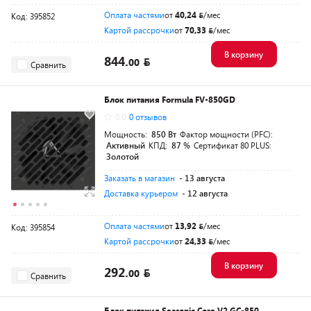
Оплата частями
от
40,24
/мес
Код: 395852
Картой рассрочки
от
70,33
/мес
В корзину
844.
00
Сравнить
Блок питания Formula FV-850GD
0.0
0 отзывов
Мощность:
850 Вт
Фактор мощности (PFC):
Активный
КПД:
87 %
Сертификат 80 PLUS:
Золотой
Заказать в магазин
- 13 августа
Доставка курьером
- 12 августа
Оплата частями
от
13,92
/мес
Код: 395854
Картой рассрочки
от
24,33
/мес
В корзину
292.
00
Сравнить
Блок питания Seasonic Core V2 GC-850