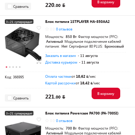
В корзину
220.
00
Сравнить
Блок питания 1STPLAYER HA-850AA2
3+21 суперкредит
0.0
0 отзывов
Разумная цена
Мощность:
850 Вт
Фактор мощности (PFC):
Активный
Модульное подключение кабелей
питания:
Нет
Сертификат 80 PLUS:
Бронзовый
Заказать в магазин
- 11 августа
Доставка курьером
- 11 августа
Оплата частями
от
10,62
/мес
Код: 366995
Картой рассрочки
от
18,42
/мес
В корзину
221.
00
Сравнить
Блок питания Powercase PA700 (PA-700SI)
3+21 суперкредит
0.0
0 отзывов
Разумная цена
Мощность:
700 Вт
Фактор мощности (PFC):
Активный
Модульное подключение кабелей