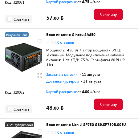
Картой рассрочки
от
4,75
/мес
Код: 320071
В корзину
57.
00
Сравнить
Блок питания Ginzzu SA450
Разумная цена
0.0
0 отзывов
Мощность:
450 Вт
Фактор мощности (PFC):
Активный
Модульное подключение кабелей
питания:
Нет
КПД:
75 %
Сертификат 80 PLUS:
Нет
Заказать в магазин
- 11 августа
Доставка курьером
- 11 августа
Картой рассрочки
от
4,00
/мес
Код: 320072
В корзину
48.
00
Сравнить
Блок питания Lian Li SP750 G89.SP750B.00EU
3+21 суперкредит
0.0
0 отзывов
Разумная цена