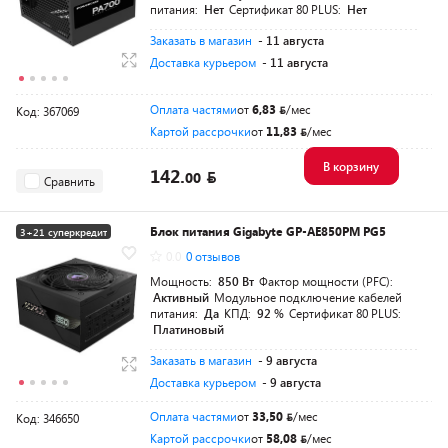
питания:
Нет
Сертификат 80 PLUS:
Нет
Заказать в магазин
- 11 августа
Доставка курьером
- 11 августа
Оплата частями
от
6,83
/мес
Код: 367069
Картой рассрочки
от
11,83
/мес
В корзину
142.
00
Сравнить
Блок питания Gigabyte GP-AE850PM PG5
3+21 суперкредит
0.0
0 отзывов
Разумная цена
Мощность:
850 Вт
Фактор мощности (PFC):
Активный
Модульное подключение кабелей
питания:
Да
КПД:
92 %
Сертификат 80 PLUS:
Платиновый
Заказать в магазин
- 9 августа
Доставка курьером
- 9 августа
Оплата частями
от
33,50
/мес
Код: 346650
Картой рассрочки
от
58,08
/мес