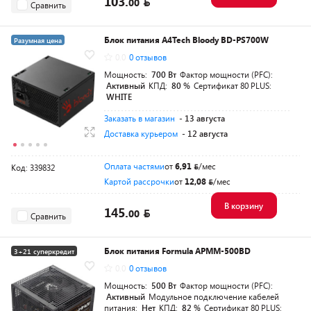
103.
00
Сравнить
Блок питания A4Tech Bloody BD-PS700W
Разумная цена
0.0
0 отзывов
Мощность:
700 Вт
Фактор мощности (PFC):
Активный
КПД:
80 %
Сертификат 80 PLUS:
WHITE
Заказать в магазин
- 13 августа
Доставка курьером
- 12 августа
Оплата частями
от
6,91
/мес
Код: 339832
Картой рассрочки
от
12,08
/мес
В корзину
145.
00
Сравнить
Блок питания Formula APMM-500BD
3+21 суперкредит
0.0
0 отзывов
Разумная цена
Мощность:
500 Вт
Фактор мощности (PFC):
Активный
Модульное подключение кабелей
питания:
Нет
КПД:
82 %
Сертификат 80 PLUS: