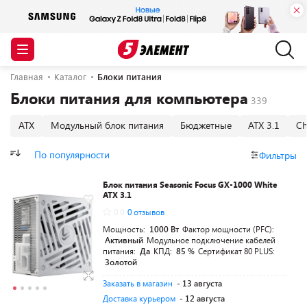
Главная
Каталог
Блоки питания
Блоки питания для компьютера
ATX
Модульный блок питания
Бюджетные
ATX 3.1
Ch
По популярности
Фильтры
Блок питания Seasonic Focus GX-1000 White
ATX 3.1
0.0
0 отзывов
Мощность:
1000 Вт
Фактор мощности (PFC):
Активный
Модульное подключение кабелей
питания:
Да
КПД:
85 %
Сертификат 80 PLUS:
Золотой
Заказать в магазин
- 13 августа
Доставка курьером
- 12 августа