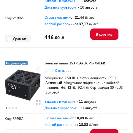
Заказать в магазин
- 11 августа
Доставка курьером
- 10 августа
Оплата частями
от
21,44
/мес
Код: 263665
Картой рассрочки
от
37,17
/мес
В корзину
446.
00
Сравнить
Блок питания 1STPLAYER PS-750AR
Разумная цена
0.0
0 отзывов
Мощность:
750 Вт
Фактор мощности (PFC):
Активный
Модульное подключение кабелей
питания:
Нет
КПД:
92.4 %
Сертификат 80 PLUS:
Золотой
Заказать в магазин
- 11 августа
Доставка курьером
- 11 августа
Оплата частями
от
10,49
/мес
Код: 366982
Картой рассрочки
от
18,33
/мес