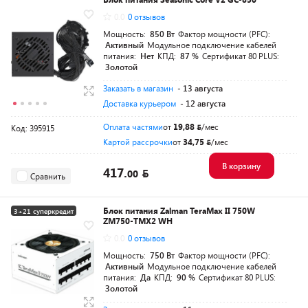
0.0
0 отзывов
Мощность:
850 Вт
Фактор мощности (PFC):
Активный
Модульное подключение кабелей
питания:
Нет
КПД:
87 %
Сертификат 80 PLUS:
Золотой
Заказать в магазин
- 13 августа
Доставка курьером
- 12 августа
Оплата частями
от
19,88
/мес
Код: 395915
Картой рассрочки
от
34,75
/мес
В корзину
417.
00
Сравнить
Блок питания Zalman TeraMax II 750W
3+21 суперкредит
ZM750-TMX2 WH
Разумная цена
0.0
0 отзывов
Мощность:
750 Вт
Фактор мощности (PFC):
Активный
Модульное подключение кабелей
питания:
Да
КПД:
90 %
Сертификат 80 PLUS:
Золотой