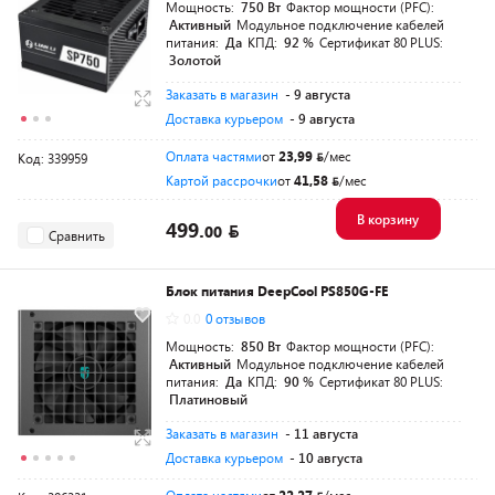
Мощность:
750 Вт
Фактор мощности (PFC):
Активный
Модульное подключение кабелей
питания:
Да
КПД:
92 %
Сертификат 80 PLUS:
Золотой
Заказать в магазин
- 9 августа
Доставка курьером
- 9 августа
Оплата частями
от
23,99
/мес
Код: 339959
Картой рассрочки
от
41,58
/мес
В корзину
499.
00
Сравнить
Блок питания DeepCool PS850G-FE
0.0
0 отзывов
Мощность:
850 Вт
Фактор мощности (PFC):
Активный
Модульное подключение кабелей
питания:
Да
КПД:
90 %
Сертификат 80 PLUS:
Платиновый
Заказать в магазин
- 11 августа
Доставка курьером
- 10 августа