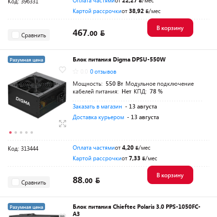
Оплата частями
от
22,27
/мес
Код: 396331
Картой рассрочки
от
38,92
/мес
В корзину
467.
00
Сравнить
Блок питания Digma DPSU-550W
Разумная цена
0.0
0 отзывов
Мощность:
550 Вт
Модульное подключение
кабелей питания:
Нет
КПД:
78 %
Заказать в магазин
- 13 августа
Доставка курьером
- 13 августа
Оплата частями
от
4,20
/мес
Код: 313444
Картой рассрочки
от
7,33
/мес
В корзину
88.
00
Сравнить
Блок питания Chieftec Polaris 3.0 PPS-1050FC-
Разумная цена
A3