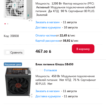
Мощность:
1200 Вт
Фактор мощности (PFC):
Активный
Модульное подключение кабелей
питания:
Да
КПД:
90 %
Сертификат 80 PLUS:
Золотой
Заказать в магазин
- 11 августа
Доставка курьером
- 10 августа
Оплата частями
от
22,45
/мес
Код: 358938
Картой рассрочки
от
38,92
/мес
В корзину
467.
00
Сравнить
Блок питания Ginzzu SB450
Разумная цена
0.0
0 отзывов
Мощность:
450 Вт
Модульное подключение
кабелей питания:
Нет
КПД:
75 %
Сертификат
80 PLUS:
Нет
Заказать в магазин
- 11 августа
Доставка курьером
- 11 августа