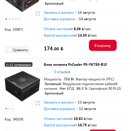
Бронзовый
Заказать в магазин
- 14 августа
Доставка курьером
- 14 августа
Оплата частями
от
8,36
/мес
Код: 339871
Картой рассрочки
от
14,50
/мес
В корзину
174.
00
Сравнить
Блок питания PcCooler P5-YK750-B1F
3+21 суперкредит
0.0
0 отзывов
Разумная цена
Мощность:
750 Вт
Фактор мощности (PFC):
Активный
Модульное подключение кабелей
питания:
Нет
КПД:
86.5 %
Сертификат 80 PLUS:
Бронзовый
Заказать в магазин
- 13 августа
Доставка курьером
- 12 августа
Оплата частями
от
10,82
/мес
Код: 340338
Картой рассрочки
от
18,75
/мес