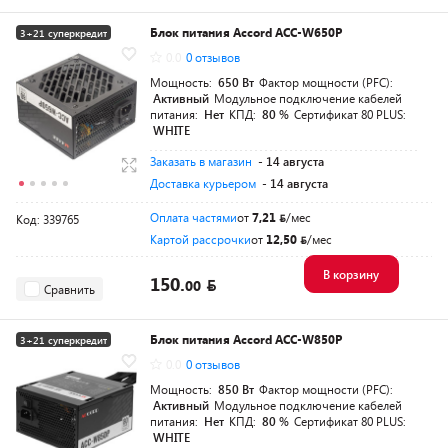
Блок питания Accord ACC-W650P
3+21 суперкредит
0.0
0 отзывов
Разумная цена
Мощность:
650 Вт
Фактор мощности (PFC):
Активный
Модульное подключение кабелей
питания:
Нет
КПД:
80 %
Сертификат 80 PLUS:
WHITE
Заказать в магазин
- 14 августа
Доставка курьером
- 14 августа
Оплата частями
от
7,21
/мес
Код: 339765
Картой рассрочки
от
12,50
/мес
В корзину
150.
00
Сравнить
Блок питания Accord ACC-W850P
3+21 суперкредит
0.0
0 отзывов
Разумная цена
Мощность:
850 Вт
Фактор мощности (PFC):
Активный
Модульное подключение кабелей
питания:
Нет
КПД:
80 %
Сертификат 80 PLUS:
WHITE