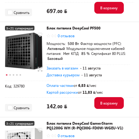
В корзину
697.
00
Сравнить
Блок питания DeepCool PF500
3+21 суперкредит
0.0
0 отзывов
Разумная цена
Мощность:
500 Вт
Фактор мощности (PFC):
Активный
Модульное подключение кабелей
питания:
Нет
КПД:
85 %
Сертификат 80 PLUS:
Базовый
Заказать в магазин
- 11 августа
Доставка курьером
- 11 августа
Оплата частями
от
6,83
/мес
Код: 329780
Картой рассрочки
от
11,83
/мес
В корзину
142.
00
Сравнить
Блок питания DeepCool GamerStorm
3+21 суперкредит
PQ1200G WH (R-PQC00G-FD0W-WGEU-V1)
Разумная цена
0.0
0 отзывов