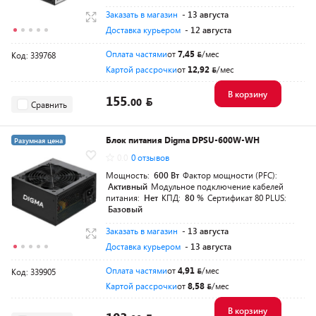
Заказать в магазин
- 13 августа
Доставка курьером
- 12 августа
Оплата частями
от
7,45
/мес
Код: 339768
Картой рассрочки
от
12,92
/мес
В корзину
155.
00
Сравнить
Блок питания Digma DPSU-600W-WH
Разумная цена
0.0
0 отзывов
Мощность:
600 Вт
Фактор мощности (PFC):
Активный
Модульное подключение кабелей
питания:
Нет
КПД:
80 %
Сертификат 80 PLUS:
Базовый
Заказать в магазин
- 13 августа
Доставка курьером
- 13 августа
Оплата частями
от
4,91
/мес
Код: 339905
Картой рассрочки
от
8,58
/мес
В корзину