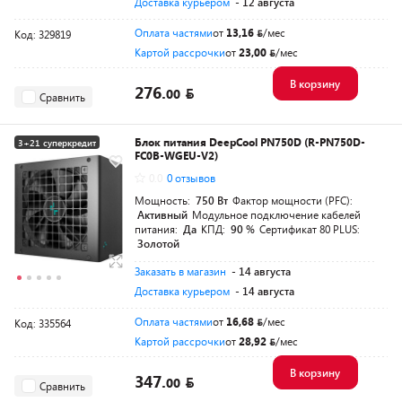
Доставка курьером
- 12 августа
Оплата частями
от
13,16
/мес
Код: 329819
Картой рассрочки
от
23,00
/мес
В корзину
276.
00
Сравнить
Блок питания DeepCool PN750D (R-PN750D-
3+21 суперкредит
FC0B-WGEU-V2)
Разумная цена
0.0
0 отзывов
Мощность:
750 Вт
Фактор мощности (PFC):
Активный
Модульное подключение кабелей
питания:
Да
КПД:
90 %
Сертификат 80 PLUS:
Золотой
Заказать в магазин
- 14 августа
Доставка курьером
- 14 августа
Оплата частями
от
16,68
/мес
Код: 335564
Картой рассрочки
от
28,92
/мес
В корзину
347.
00
Сравнить