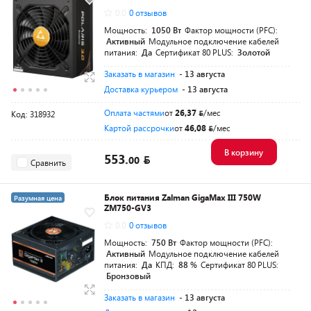
0.0
0 отзывов
Мощность:
1050 Вт
Фактор мощности (PFC):
Активный
Модульное подключение кабелей
питания:
Да
Сертификат 80 PLUS:
Золотой
Заказать в магазин
- 13 августа
Доставка курьером
- 13 августа
Оплата частями
от
26,37
/мес
Код: 318932
Картой рассрочки
от
46,08
/мес
В корзину
553.
00
Сравнить
Блок питания Zalman GigaMax III 750W
Разумная цена
ZM750-GV3
0.0
0 отзывов
Мощность:
750 Вт
Фактор мощности (PFC):
Активный
Модульное подключение кабелей
питания:
Да
КПД:
88 %
Сертификат 80 PLUS:
Бронзовый
Заказать в магазин
- 13 августа