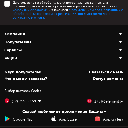
Даю согласие на обработку моих персональных данных для
получения рекламно-информационной рассылки в соответствии
с
условиями обработки.
Ознакомлен
с разъяснением прав, связанных с
обработкой, механизмом их реализации, последствиями дачи
согласия или отказа.
Компания
Покупателям
О нас
Сервисы
Адреса магазинов
Как сделать заказ
Акции
Новости
Оплата и доставка
Программа «Защита+»
Статьи и обзоры
Безналичный расчёт
Установка техники
Скидки и промокоды
Клуб покупателей
Cвязаться с нами
Вакансии
Обмен и возврат товара
Для игровых консолей
Белорусские товары
Что с моим заказом?
Статус ремонта
Контакты
Юридическая информация
Подписки на видеосервисы
Подарки
Выбор настроек Cookie
Дай пять добру!
Обработка персональных данных
Для мобильных устройств
Бонусы
Подарочные карты
Для компьютеров
Оплата частями
(17) 359-59-59
275@5element.by
Утилизация старой техники
Новинки
Скачай мобильное приложение Защита+
Сервисные центры
Уценка
GooglePlay
App Store
App Gallery