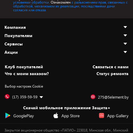
условиями обработки.
Ознакомлен
с разъяснением прав, связанных с
обработкой, механизмом их реализации, последствиями дачи
согласия или отказа.
Компания
Покупателям
О нас
Сервисы
Адреса магазинов
Как сделать заказ
Акции
Новости
Оплата и доставка
Программа «Защита+»
Статьи и обзоры
Безналичный расчёт
Установка техники
Скидки и промокоды
Клуб покупателей
Cвязаться с нами
Вакансии
Обмен и возврат товара
Для игровых консолей
Белорусские товары
Что с моим заказом?
Статус ремонта
Контакты
Юридическая информация
Подписки на видеосервисы
Подарки
Выбор настроек Cookie
Дай пять добру!
Обработка персональных данных
Для мобильных устройств
Бонусы
Подарочные карты
Для компьютеров
Оплата частями
(17) 359-59-59
275@5element.by
Утилизация старой техники
Предзаказы
Скачай мобильное приложение Защита+
Сервисные центры
Новинки
GooglePlay
App Store
App Gallery
Уценка
Закрытое акционерное общество «ПАТИО» 223018, Минская обл., Минский