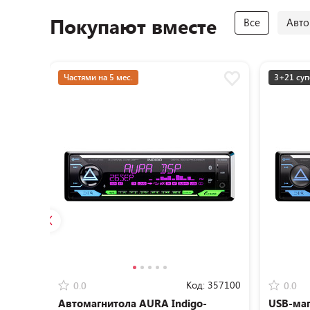
Покупают вместе
Все
Авто
Частями на 5 мес.
3+21 суп
Код:
357100
0.0
0.0
Автомагнитола AURA Indigo-
USB-маг