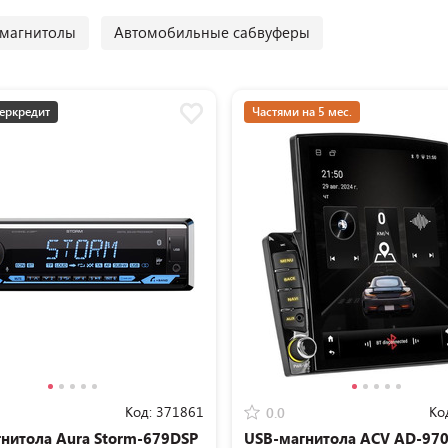
магнитолы
Автомобильные сабвуферы
еркредит
Частями на 5 мес.
Код:
371861
Ко
0.0
нитола Aura Storm-679DSP
USB-магнитола ACV AD-97