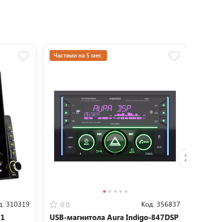
Частями на 5 мес.
Частям
д:
310319
Код:
356837
0.0
0.0
01
USB-магнитола Aura Indigo-847DSP
USB-м