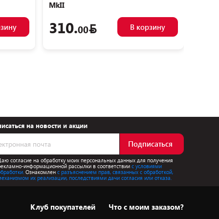
MkII
MkII
310.
22
рзину
В корзину
00
исаться на новости и акции
Подписаться
Даю согласие на обработку моих персональных данных для получения
рекламно-информационной рассылки в соответствии
с условиями
обработки.
Ознакомлен
с разъяснением прав, связанных с обработкой,
механизмом их реализации, последствиями дачи согласия или отказа.
Клуб покупателей
Что с моим заказом?