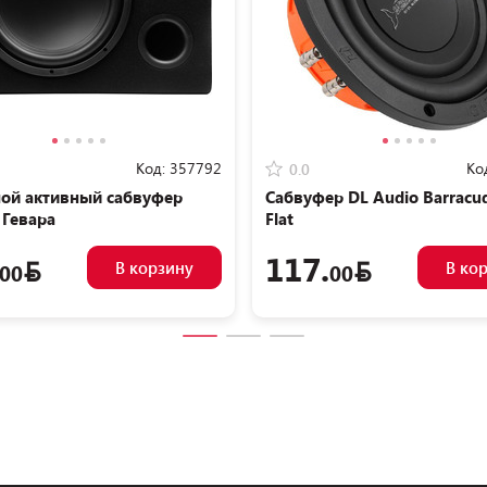
Код:
357792
Ко
0.0
ой активный сабвуфер
Сабвуфер DL Audio Barracud
 Гевара
Flat
117.
В корзину
В ко
00
00