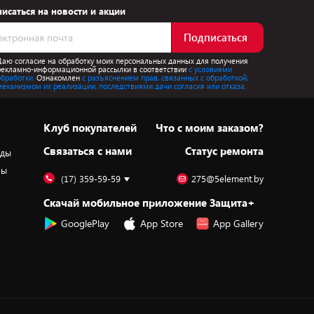
исаться на новости и акции
Подписаться
Даю согласие на обработку моих персональных данных для получения
рекламно-информационной рассылки в соответствии
с условиями
обработки.
Ознакомлен
с разъяснением прав, связанных с обработкой,
механизмом их реализации, последствиями дачи согласия или отказа.
Клуб покупателей
Что с моим заказом?
Cвязаться с нами
Статус ремонта
оды
ры
(17) 359-59-59
275@5element.by
Скачай мобильное приложение Защита+
GooglePlay
App Store
App Gallery