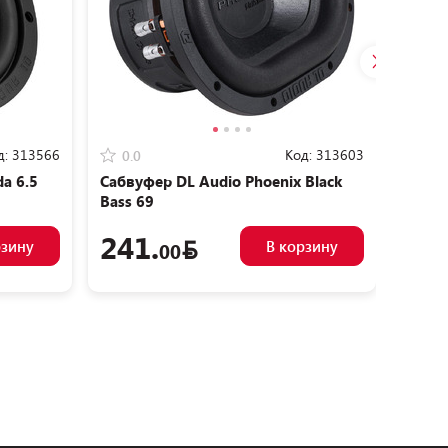
д:
313566
Код:
313603
0.0
5.0
a 6.5
Сабвуфер DL Audio Phoenix Black
Сабву
Bass 69
241.
41
рзину
В корзину
00