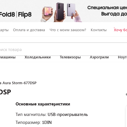
карты
Оплата и доставка
Что с моим заказом?
Контакты
Хочу б
 машины
Холодильники
Телевизоры
Аэрогрили
Ноут
а Aura Storm-677DSP
DSP
Основные характеристики
Тип магнитолы:
USB-проигрыватель
Типоразмер:
1DIN