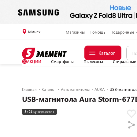
Минск
Магазины
Помощь
Подарочные 
Каталог
АКЦИИ
Смартфоны
Пылесосы
Стиральные
Главная
Каталог
Автомагнитолы
AURA
USB-магнитол
USB-магнитола Aura Storm-677
3+21 суперкредит