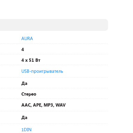
AURA
4
4 х 51 Вт
USB-проигрыватель
Да
Стерео
AAC, APE, MP3, WAV
Да
1DIN