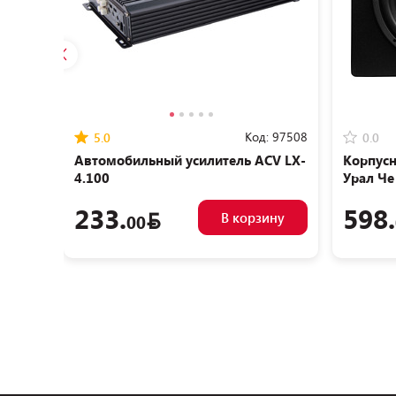
Код:
97508
5.0
0.0
Автомобильный усилитель ACV LX-
Корпусн
4.100
Урал Че
233.
598.
В корзину
00