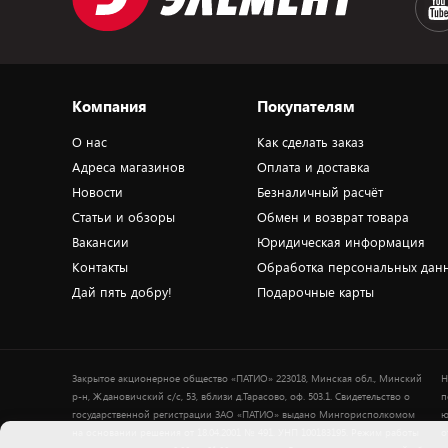
Компания
Покупателям
О нас
Как сделать заказ
Адреса магазинов
Оплата и доставка
Новости
Безналичный расчёт
Статьи и обзоры
Обмен и возврат товара
Вакансии
Юридическая информация
Контакты
Обработка персональных дан
Дай пять добру!
Подарочные карты
Закрытое акционерное общество «ПАТИО» 223018, Минская обл., Минский
Н
р-н, Ждановичский с/с, 53, вблизи д.Тарасово, оф. 503.1. Свидетельство о
п
государственной регистрации ЗАО «ПАТИО» выдано Мингорисполкомом
ю
на основании решения от 18.04.2001 № 491. УНП 100183195. Режим работы
о