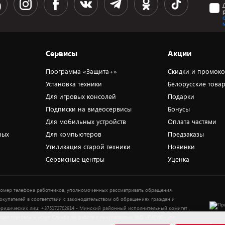
Сервисы
Акции
Программа «Защита+»
Скидки и промок
Установка техники
Белорусские това
Для игровых консолей
Подарки
Подписки на видеосервисы
Бонусы
Для мобильных устройств
Оплата частями
ных
Для компьютеров
Предзаказы
Утилизация старой техники
Новинки
Сервисные центры
Уценка
омер телефона работников, уполномоченных рассматривать обращения
окупателей в соответствии с законодательством об обращениях граждан и
ридических лиц: +375172702914 - Минский районный исполнительный комитет ,
тдел торговли и услуг. Служба по работе с покупателями ЗАО «ПАТИО» (по