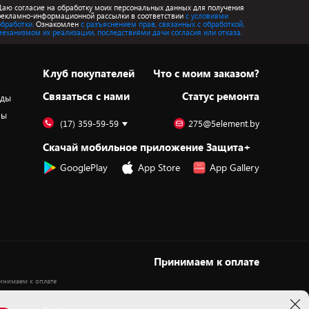
Даю согласие на обработку моих персональных данных для получения
рекламно-информационной рассылки в соответствии
с условиями
обработки.
Ознакомлен
с разъяснением прав, связанных с обработкой,
механизмом их реализации, последствиями дачи согласия или отказа.
Клуб покупателей
Что с моим заказом?
Cвязаться с нами
Статус ремонта
оды
ры
(17) 359-59-59
275@5element.by
Скачай мобильное приложение Защита+
GooglePlay
App Store
App Gallery
Принимаем к оплате