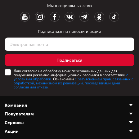
Мы в социальных сетях
Подписаться на новости и акции
Подписаться
Даю согласие на обработку моих персональных данных для
получения рекламно-информационной рассылки в соответствии
с
условиями обработки.
Ознакомлен
с разъяснением прав, связанных с
обработкой, механизмом их реализации, последствиями дачи
согласия или отказа.
Компания
Покупателям
О нас
Сервисы
Адреса магазинов
Как сделать заказ
Акции
Новости
Оплата и доставка
Программа «Защита+»