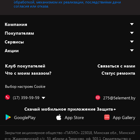
обработкой, механизмом их реализации, последствиями дачи
согласия или отказа.
Компания
Покупателям
О нас
Сервисы
Адреса магазинов
Как сделать заказ
Акции
Новости
Оплата и доставка
Программа «Защита+»
Статьи и обзоры
Безналичный расчёт
Установка техники
Скидки и промокоды
Клуб покупателей
Cвязаться с нами
Вакансии
Обмен и возврат товара
Для игровых консолей
Белорусские товары
Что с моим заказом?
Статус ремонта
Контакты
Юридическая информация
Подписки на видеосервисы
Подарки
Выбор настроек Cookie
Дай пять добру!
Обработка персональных данных
Для мобильных устройств
Бонусы
Подарочные карты
Для компьютеров
Оплата частями
(17) 359-59-59
275@5element.by
Утилизация старой техники
Новинки
Скачай мобильное приложение Защита+
Сервисные центры
Уценка
GooglePlay
App Store
App Gallery
Закрытое акционерное общество «ПАТИО» 223018, Минская обл., Минский
р-н, Ждановичский с/с, 53, вблизи д.Тарасово, оф. 503.1. Свидетельство о