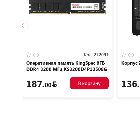
Код:
272091
0.0
0.0
Оперативная память KingSpec 8ГБ
Корпус 
DDR4 3200 МГц KS3200D4P13508G
187.
136.
В корзину
00