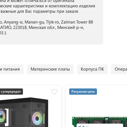
ана и может отличаться от оригинала.
ческие характеристики и комплектацию изделия
 важные для Вас параметры при заказе.
o, Anyang-si, Manan-gu, Tljik-ro, Zalman Tower 88
ТИО, 223018, Минская обл., Минский р-н,
03.1
и питания
Материнские платы
Корпуса ПК
Опера
 суперкредит
Разумная цена
мная цена