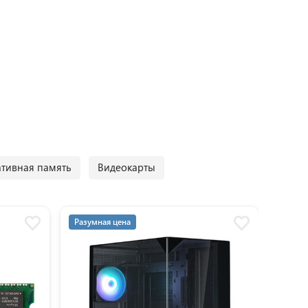
тивная память
Видеокарты
Разумная цена
3+
Ра