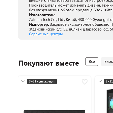
внешнего вида товара зависит от настроек экр
Производитель может изменять дизайн, техни
без уведомления об этом продавца. Уточняйте
Изготовитель:
Zalman Tech Co., Ltd., Китай, 430-040 Gyeonggi-d
Импортер:
Закрытое акционерное общество ПА
Ждановичский с/с, 53, вблизи д.Тарасово, оф. 5
Сервисные центры
Покупают вместе
Все
Блок
3+21 суперкредит
3+21
Разумная цена
Разу