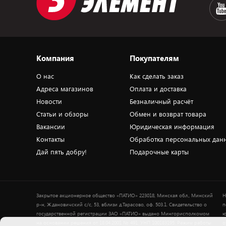
Компания
Покупателям
О нас
Как сделать заказ
Адреса магазинов
Оплата и доставка
Новости
Безналичный расчёт
Статьи и обзоры
Обмен и возврат товара
Вакансии
Юридическая информация
Контакты
Обработка персональных дан
Дай пять добру!
Подарочные карты
Закрытое акционерное общество «ПАТИО» 223018, Минская обл., Минский
Н
р-н, Ждановичский с/с, 53, вблизи д.Тарасово, оф. 503.1. Свидетельство о
п
государственной регистрации ЗАО «ПАТИО» выдано Мингорисполкомом
ю
на основании решения от 18.04.2001 № 491. УНП 100183195. Режим работы
о