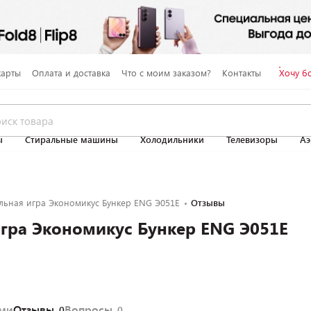
карты
Оплата и доставка
Что с моим заказом?
Контакты
Хочу б
ы
Стиральные машины
Холодильники
Телевизоры
Аэ
льная игра Экономикус Бункер ENG Э051E
Отзывы
гра Экономикус Бункер ENG Э051E
ями
Отзывы
Вопросы
0
0