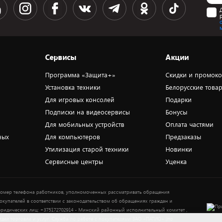
Сервисы
Акции
Программа «Защита+»
Скидки и промок
Установка техники
Белорусские това
Для игровых консолей
Подарки
Подписки на видеосервисы
Бонусы
Для мобильных устройств
Оплата частями
ных
Для компьютеров
Предзаказы
Утилизация старой техники
Новинки
Сервисные центры
Уценка
омер телефона работников, уполномоченных рассматривать обращения
окупателей в соответствии с законодательством об обращениях граждан и
ридических лиц: +375172702914 - Минский районный исполнительный комитет ,
тдел торговли и услуг. Служба по работе с покупателями ЗАО «ПАТИО» (по