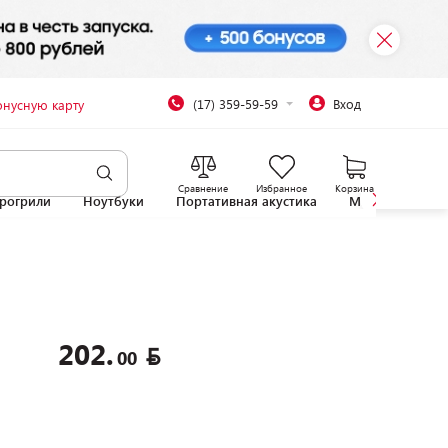
(17) 359-59-59
Вход
онусную карту
Сравнение
Избранное
Корзина
рогрили
Ноутбуки
Портативная акустика
Микроволновы
202.
00