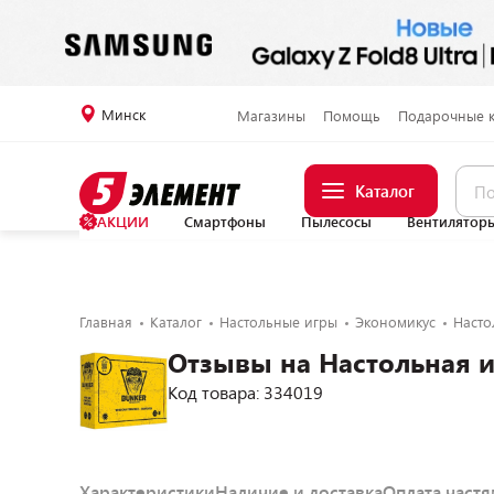
Минск
Магазины
Помощь
Подарочные 
Каталог
АКЦИИ
Смартфоны
Пылесосы
Вентилятор
Главная
Каталог
Настольные игры
Экономикус
Насто
Отзывы на Настольная и
Код товара: 334019
Характеристики
Наличие и доставка
Оплата част