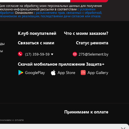
Даю согласие на обработку моих персональных данных для получения
рекламно-информационной рассылки в соответствии
с условиями
обработки.
Ознакомлен
с разъяснением прав, связанных с обработкой,
механизмом их реализации, последствиями дачи согласия или отказа.
Клуб покупателей
Что с моим заказом?
Cвязаться с нами
Статус ремонта
оды
ры
(17) 359-59-59
275@5element.by
Скачай мобильное приложение Защита+
GooglePlay
App Store
App Gallery
Принимаем к оплате