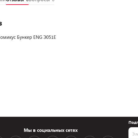
в
номикус Бункер ENG Э051E
Подп
Мы в социальных сетях