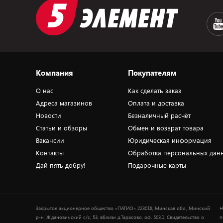
Компания
Покупателям
О нас
Как сделать заказ
Адреса магазинов
Оплата и доставка
Новости
Безналичный расчёт
Статьи и обзоры
Обмен и возврат товара
Вакансии
Юридическая информация
Контакты
Обработка персональных дан
Дай пять добру!
Подарочные карты
Закрытое акционерное общество «ПАТИО» 223018, Минская обл., Минский
Н
р-н, Ждановичский с/с, 53, вблизи д.Тарасово, оф. 503.1. Свидетельство о
п