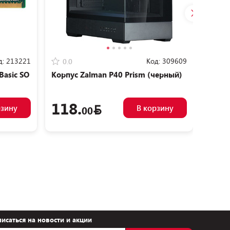
д:
213221
Код:
309609
0.0
0.0
Basic SO
Корпус Zalman P40 Prism (черный)
Корпу
118.
12
рзину
В корзину
00
исаться на новости и акции