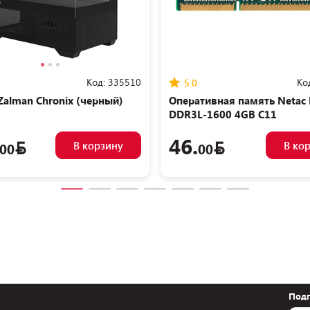
Код:
335510
Ко
5.0
Zalman Chronix (черный)
Оперативная память Netac 
DDR3L-1600 4GB C11
NTBSD3N16SP-04
46.
В корзину
В ко
00
00
Подп