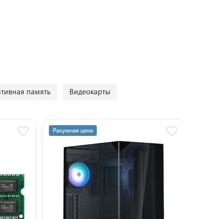
тивная память
Видеокарты
Разумная цена
Разум