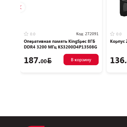
Код:
272091
0.0
0.0
Оперативная память KingSpec 8ГБ
Корпус 
DDR4 3200 МГц KS3200D4P13508G
187.
136.
В корзину
00