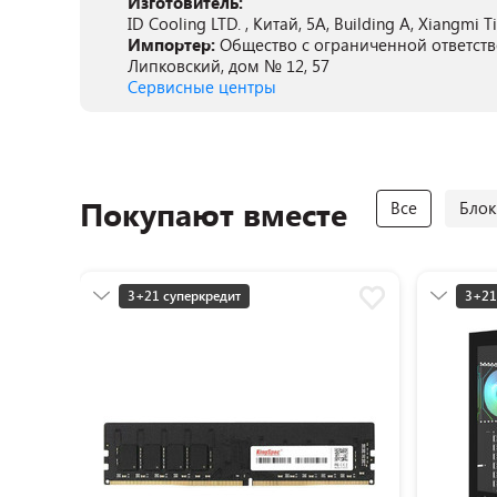
Изготовитель:
ID Cooling LTD. , Китай, 5A, Building A, Xiangmi T
Импортер:
Общество с ограниченной ответстве
Липковский, дом № 12, 57
Сервисные центры
Покупают вместе
Все
Блок
3+21 суперкредит
3+21
Разумная цена
Разу