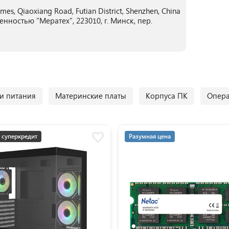
imes, Qiaoxiang Road, Futian District, Shenzhen, China
нностью "Мератех", 223010, г. Минск, пер.
и питания
Материнские платы
Корпуса ПК
Опера
 суперкредит
Разумная цена
мная цена