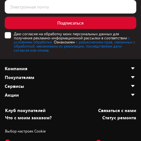
Подписаться
Даю согласие на обработку моих персональных данных для
получения рекламно-информационной рассылки в соответствии
с
условиями обработки.
Ознакомлен
с разъяснением прав, связанных с
обработкой, механизмом их реализации, последствиями дачи
согласия или отказа.
Компания
Покупателям
О нас
Сервисы
Адреса магазинов
Как сделать заказ
Акции
Новости
Оплата и доставка
Программа «Защита+»
Статьи и обзоры
Безналичный расчёт
Установка техники
Скидки и промокоды
Клуб покупателей
Cвязаться с нами
Вакансии
Обмен и возврат товара
Для игровых консолей
Белорусские товары
Что с моим заказом?
Статус ремонта
Контакты
Юридическая информация
Подписки на видеосервисы
Подарки
Выбор настроек Cookie
Дай пять добру!
Обработка персональных данных
Для мобильных устройств
Бонусы